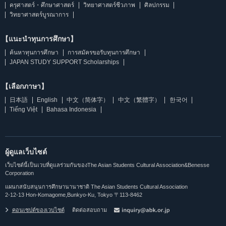
ครุศาสตร์・ศึกษาศาสตร์
วิทยาศาสตร์ชีวภาพ
ศิลปกรรม
วิทยาศาสตร์บูรณาการ
【แนะนำทุนการศึกษา】
ค้นหาทุนการศึกษา
การสมัครขอรับทุนการศึกษา
JAPAN STUDY SUPPORT Scholarships
【เลือกภาษา】
日本語
English
中文（简体字）
中文（繁體字）
한국어
Tiếng Việt
Bahasa Indonesia
ผู้ดูแลเว็บไซต์
เว็บไซต์นี้เป็นเวบที่ดูแลร่วมกันของThe Asian Students Cultural Association&Benesse
Corporation
แผนกสนับสนุนการศึกษานานาชาติ The Asian Students Cultural Association
2-12-13 Hon-Komagome,Bunkyo-Ku, Tokyo 〒113-8462
คอนเซปต์ของเวบไซต์
ติดต่อสอบถาม