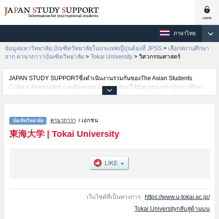
ภาษาไทย
ข้อมูลมหาวิทยาลัย,บัณฑิตวิทยาลัยในประเทศญี่ปุ่นต้องที่ JPSS
>
เลือกสถานศึกษา
จาก คานากาวาบัณฑิตวิทยาลัย
>
Tokai University
>
วิศวกรรมศาสตร์
JAPAN STUDY SUPPORTซึ่งดำเนินงานร่วมกันของThe Asian Students
Cultural Association และBenesse Corporationให้ข้อมูลของสถาบันการศึกษา
ระดับมหาวิทยาลัย・บัณฑิตวิทยาลัย・วิทยาลัยระดับอนุปริญญา・วิทยาลัย
อาชีวศึกษากว่า1,300 แห่งที่กำลังเปิดรับสมัครนักศึกษาต่างชาติอยู่ ที่นี่จะให้
ข้อมูลรายละเอียดเกี่ยวกับTokai University,ข้อมูลจำเป็นสำหรับนักศึกษาต่างชาติ
คานากาวา
/ เอกชน
เช่นวิทยาศาสตร์และเทคโนโลยีหรือวิทยาศาสตร์ชีวภาพหรืออักษรศาสตร์หรือ
รัฐศาสตร์หรือเศรษฐศาสตร์หรือนิติศาสตร์หรือมนุษยศาสตร์และสิ่งแวดล้อมหรือ
東海大学
|
Tokai University
ศิลปศาสตร์หรือพลศึกษาศาสตร์หรือวิทยาศาสตร์หรือวิศวกรรมศาสตร์หรือ
สารสนเทศและโทรคมนาคมหรือวิทยาศาสตร์และเทคโนโลยีทางทะเลหรือ
แพทยศาสตร์หรือGraduate school of health Studiesหรือเกษตรศาสตร์หรือ
ชีววิทยา เป็นต้น,ข้อมูลของแต่ละสาขาวิจัย,ข้อมูลการสอบคัดเลือกเข้าศึกษาเช่น
จำนวนคนที่รับสมัครหรือจำนวนคนที่ผ่านการสอบคัดเลือกเป็นต้น,แนะนำสถาน
ที่,การเดินทางเป็นต้นไว้ด้วยดังนั้นขอเชิญใช้บริการค้นหาข้อมูลตามอัธยาศัย
เว็บไซต์ที่เป็นทางการ:
https://www.u-tokai.ac.jp/
Tokai Universityกลับสู่ด้านบน