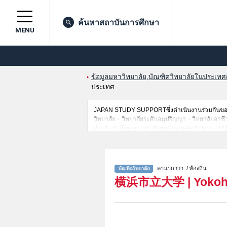
ค้นหาสถาบันการศึกษา
MENU
ข้อมูลมหาวิทยาลัย,บัณฑิตวิทยาลัยในประเทศญี่
ประเทศ
JAPAN STUDY SUPPORTซึ่งดำเนินงานร่วมกันของT
วิทยาลัย・วิทยาลัยระดับอนุปริญญา・วิทยาลัยอาชีวศึกษ
สำหรับนักศึกษาต่างชาติเช่นGraduate School of 
ScienceหรือGraduate School of Data Science เป็
สถานที่,การเดินทางเป็นต้นไว้ด้วยดังนั้นขอเชิญใช้
คานากาวา
/ ท้องถิ่น
横浜市立大学
|
Yokoh