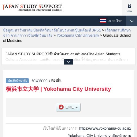
ภาษาไทย
ข้อมูลมหาวิทยาลัย,บัณฑิตวิทยาลัยในประเทศญี่ปุ่นต้องที่ JPSS
>
เลือกสถานศึกษา
จาก คานากาวาบัณฑิตวิทยาลัย
>
Yokohama City University
>
Graduate School
of Medicine
JAPAN STUDY SUPPORTซึ่งดำเนินงานร่วมกันของThe Asian Students
Cultural Association และBenesse Corporationให้ข้อมูลของสถาบันการศึกษา
ระดับมหาวิทยาลัย・บัณฑิตวิทยาลัย・วิทยาลัยระดับอนุปริญญา・วิทยาลัย
อาชีวศึกษากว่า1,300 แห่งที่กำลังเปิดรับสมัครนักศึกษาต่างชาติอยู่ ที่นี่จะให้
ข้อมูลรายละเอียดเกี่ยวกับYokohama City University,ข้อมูลจำเป็นสำหรับ
คานากาวา
/ ท้องถิ่น
นักศึกษาต่างชาติเช่นGraduate School of Medicineหรือการจัดการระหว่าง
ประเทศหรือการศึกษาสังคมและวัฒนธรรมเมือง
横浜市立大学
|
Yokohama City University
หรือNanobioscienceหรือGraduate School of Medical Life
ScienceหรือGraduate School of Data Science เป็นต้น,ข้อมูลของแต่ละสาขา
วิจัย,ข้อมูลการสอบคัดเลือกเข้าศึกษาเช่นจำนวนคนที่รับสมัครหรือจำนวนคนที่
ผ่านการสอบคัดเลือกเป็นต้น,แนะนำสถานที่,การเดินทางเป็นต้นไว้ด้วยดังนั้นขอ
เชิญใช้บริการค้นหาข้อมูลตามอัธยาศัย
เว็บไซต์ที่เป็นทางการ:
https://www.yokohama-cu.ac.jp/
Yokohama City Universityกลับสู่ด้านบน