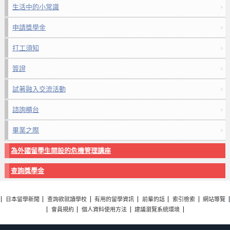
生活中的小常識
申請獎學金
打工須知
簽證
試著融入交流活動
諮詢櫃台
畢業之際
為外國留學生開設的危機管理講座
查詢獎學金
日本留學新聞
查詢欲就讀學校
有用的留學資訊
前輩的話
索引檢索
網站導覽
會員規約
個人資料使用方法
建議瀏覽系統環境