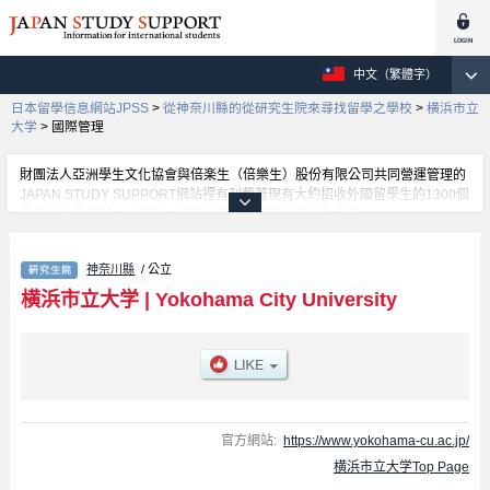
中文（繁體字）
日本留學信息網站JPSS
>
從神奈川縣的從研究生院來尋找留學之學校
>
横浜市立
大学
>
國際管理
財團法人亞洲學生文化協會與倍楽生（倍樂生）股份有限公司共同營運管理的
JAPAN STUDY SUPPORT網站裡有刊載著現有大約招收外國留學生的1300個
學校的大學學部、大學院、短期大學、專門學校的招生訊息。
在這裡有刊載著横浜市立大学的詳細招生訊息。有Graduate School of
Medicine、國際管理、都市社會文化研究科、生命納米系統科學研究科、
神奈川縣
/ 公立
Graduate School of Medical Life Science、Graduate School of Data
Science等各別研究科的不同訊息，以及招收名額、合格人數等考試資訊、設
横浜市立大学
|
Yokohama City University
施介紹、聯絡方式等對外國留學生是必要之訊息都刊載於此，請務必查閱及利
用此網站。
官方網站:
https://www.yokohama-cu.ac.jp/
横浜市立大学Top Page