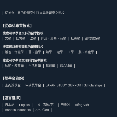
從神奈川縣的從研究生院來尋找留學之學校
【從學科專業搜索】
搜索可以學習文科的留學院校
文學
語言學
法學
經濟、經營、商學
社會學
國際關系學
搜索可以學習理科的留學院校
護理、保健學
醫、齒學
藥學
理學
工學
農、水產學
搜索可以學習文理科的留學院校
師範、教育學
生活科學
藝術學
綜合科學
【獎學金咨詢】
查詢獎學金
申請獎學金
JAPAN STUDY SUPPORT Scholarships
【語言選擇】
日本語
English
中文（简体字）
한국어
Tiếng Việt
Bahasa Indonesia
ภาษาไทย