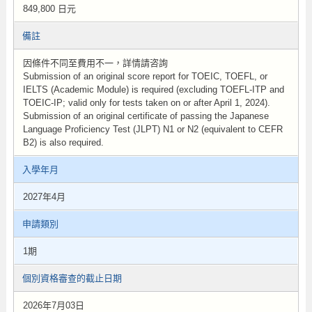
849,800 日元
備註
因條件不同至費用不一，詳情請咨詢
Submission of an original score report for TOEIC, TOEFL, or
IELTS (Academic Module) is required (excluding TOEFL-ITP and
TOEIC-IP; valid only for tests taken on or after April 1, 2024).
Submission of an original certificate of passing the Japanese
Language Proficiency Test (JLPT) N1 or N2 (equivalent to CEFR
B2) is also required.
入學年月
2027年4月
申請類別
1期
個別資格審查的截止日期
2026年7月03日