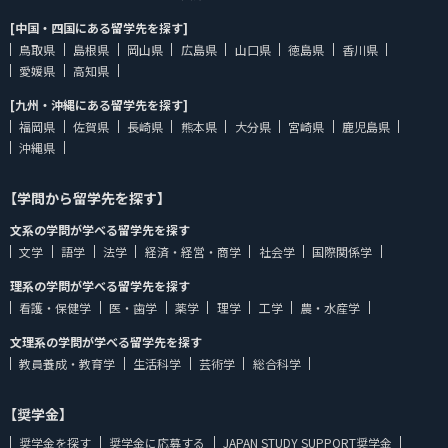
[中国・四国にある留学先を探す]
鳥取県
島根県
岡山県
広島県
山口県
徳島県
香川県
愛媛県
高知県
[九州・沖縄にある留学先を探す]
福岡県
佐賀県
長崎県
熊本県
大分県
宮崎県
鹿児島県
沖縄県
【学問から留学先を探す】
文系の学問が学べる留学先を探す
文学
語学
法学
経済・経営・商学
社会学
国際関係学
理系の学問が学べる留学先を探す
看護・保健学
医・歯学
薬学
理学
工学
農・水産学
文理系の学問が学べる留学先を探す
教員養成・教育学
生活科学
芸術学
総合科学
【奨学金】
奨学金を探す
奨学金に応募する
JAPAN STUDY SUPPORT奨学金