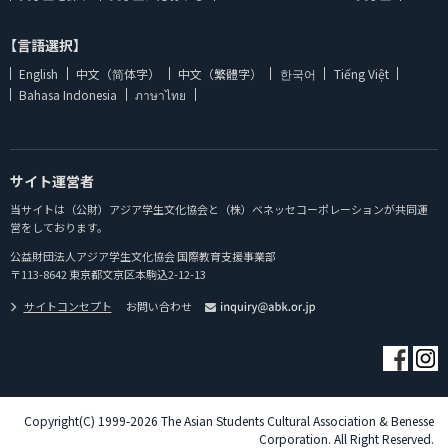
【言語選択】
English
中文（简体字）
中文（繁體字）
한국어
Tiếng Việt
Bahasa Indonesia
ภาษาไทย
サイト運営者
当サイトは（公財）アジア学生文化協会と（株）ベネッセコーポレーションが共同運
営をしております。
公益財団法人アジア学生文化協会 国際教育支援事業部
〒113-8642 東京都文京区本駒込2-12-13
サイトコンセプト
お問い合わせ
Copyright(C) 1999-2026 The Asian Students Cultural Association & Benesse
Corporation. All Right Reserved.