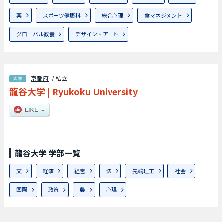
薬
スポーツ健康科
総合心理
食マネジメント
グローバル教養
デザイン・アート
京都府
/ 私立
龍谷大学
|
Ryukoku University
龍谷大学 学部一覧
文
経済
経営
法
先端理工
社会
国際
政策
農
心理