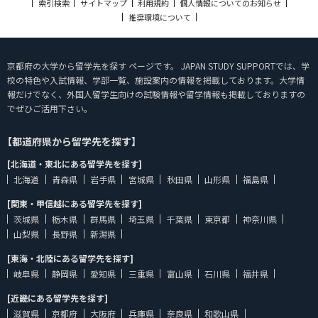
索引検索
サイトマップ
利用規約
個人情報についてのお知らせ
推奨環境について
京都府の大学から留学先を探す ページです。 JAPAN STUDY SUPPORTでは、学
校の特色や入試情報、学部一覧、施設案内の情報を掲載しております。大学情
報だけでなく、外国人留学生向けの試験情報や留学情報も掲載しておりますの
でぜひご活用下さい。
【都道府県から留学先を探す】
[北海道・東北にある留学先を探す]
北海道
青森県
岩手県
宮城県
秋田県
山形県
福島県
[関東・甲信越にある留学先を探す]
茨城県
栃木県
群馬県
埼玉県
千葉県
東京都
神奈川県
山梨県
長野県
新潟県
[東海・北陸にある留学先を探す]
岐阜県
静岡県
愛知県
三重県
富山県
石川県
福井県
[近畿にある留学先を探す]
滋賀県
京都府
大阪府
兵庫県
奈良県
和歌山県