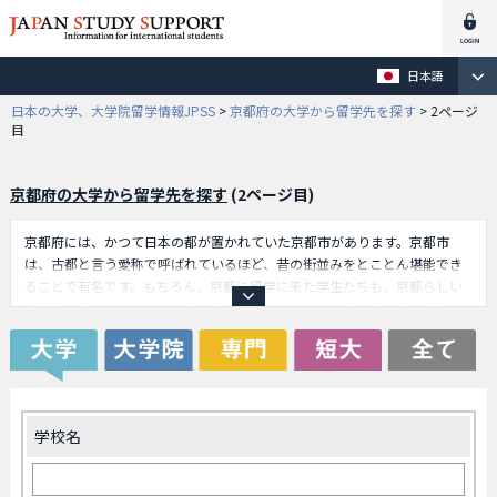
日本語
日本の大学、大学院留学情報JPSS
>
京都府の大学から留学先を探す
>
2ページ
目
京都府の大学から留学先を探す
(2ページ目)
京都府には、かつて日本の都が置かれていた京都市があります。京都市
は、古都と言う愛称で呼ばれているほど、昔の街並みをとことん堪能でき
ることで有名です。もちろん、京都に留学に来た学生たちも、京都らしい
雰囲気を堪能しながら、学業に励むことができます。春の桜、秋の紅葉、
数多く存在する文化財、京の街を歩く舞妓さん、京菓子など、日本文化の
真骨頂を学ぶことができます。もちろん、大学でも数多くの日本文化を学
ぶことも可能ですが、それと同時に日本文化の本場の京都府で、留学生に
とって有益な時間を過ごすことができます。もちろん、京都府には多くの
留学生がやってくることは、言うまでもありません。
学校名