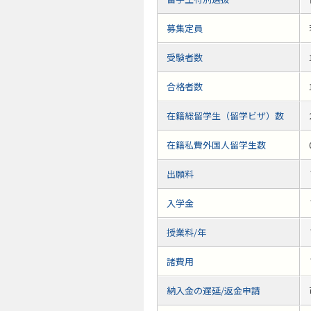
募集定員
受験者数
合格者数
在籍総留学生（留学ビザ）数
在籍私費外国人留学生数
出願料
入学金
授業料/年
諸費用
納入金の遅延/返金申請