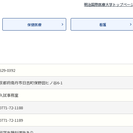
明治国際医療大学トップペー
保健医療
看護
629-0392
京都府南丹市日吉町保野田ヒノ谷6-1
入試事務室
0771-72-1188
0771-72-1189
留学生特別選抜あり