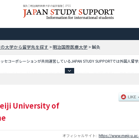
鍼灸 | 明治国際医療大学の留学情報 | JPSS
府の大学から留学先を探す
>
明治国際医療大学
>
鍼灸
コーポレーションが共同運営しているJAPAN STUDY SUPPORTでは外国人留
を記載しており、鍼灸学部や保健医療学部や看護学部等、学部別情報や、募集定員や
是非ご利用ください。
eiji University of
ne
オフィシャルサイト:
https://www.meiji-u.ac.