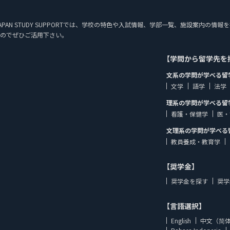
JAPAN STUDY SUPPORTでは、学校の特色や入試情報、学部一覧、施設案内
のでぜひご活用下さい。
【学問から留学先を
文系の学問が学べる留
文学
語学
法学
理系の学問が学べる留
看護・保健学
医・
文理系の学問が学べる
教員養成・教育学
【奨学金】
奨学金を探す
奨学
【言語選択】
English
中文（简