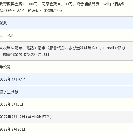
教育振興会費50,000円、同窓会費30,000円、総合補償制度「Will」保険料
4,500円を入学手続時に別途徴収する。
鍼灸
6月下旬
来校無料配布、電話で請求（願書代金および送料は無料）、E-mailで請求
（願書代金および送料は無料）
非公開
2027年4月入学
留学生試験
2027年2月1日
2027年2月12日 (当日消印有効)
2027年2月20日