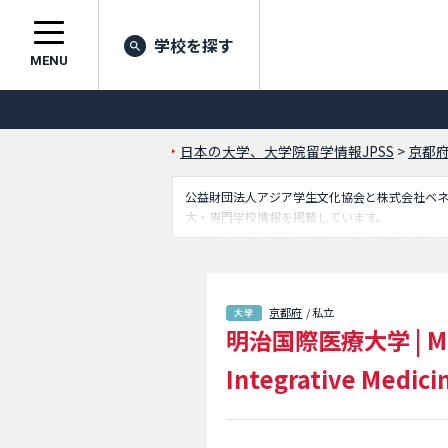
学校を探す
MENU
日本の大学、大学院留学情報JPSS
>
京都
公益財団法人アジア学生文化協会と株式会社ベネッセ
大・専門学校情報を掲載しています。
こちらでは明治国際医療大学に関する詳細情報
外国人留学生に必要な情報を掲載しているので
京都府
/ 私立
明治国際医療大学
|
M
Integrative Medici