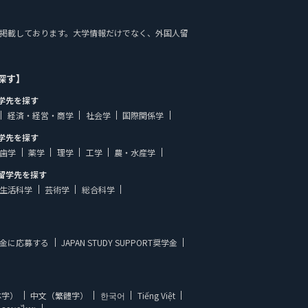
の情報を掲載しております。大学情報だけでなく、外国人留
探す】
学先を探す
経済・経営・商学
社会学
国際関係学
学先を探す
歯学
薬学
理学
工学
農・水産学
留学先を探す
生活科学
芸術学
総合科学
金に応募する
JAPAN STUDY SUPPORT奨学金
体字）
中文（繁體字）
한국어
Tiếng Việt