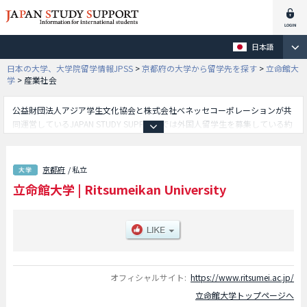
日本語
日本の大学、大学院留学情報JPSS
>
京都府の大学から留学先を探す
>
立命館大
学
>
産業社会
公益財団法人アジア学生文化協会と株式会社ベネッセコーポレーションが共
同運営しているJAPAN STUDY SUPPORTでは外国人留学生を募集している約
1,300校の大学・大学院・短大・専門学校情報を掲載しています。
こちらでは立命館大学に関する詳細情報を記載しており、法学部や経済学部
や経営学部や産業社会学部や文学部や理工学部や国際関係学部や政策科学部
京都府
/ 私立
や情報理工学部や生命科学部や映像学部や薬学部やスポーツ健康科学部や総
立命館大学
|
Ritsumeikan University
合心理学部や食マネジメント学部やグローバル教養学部やデザイン・アート
学部等、学部別情報や、募集定員や合格者数など入試情報、施設案内、アク
セスなど外国人留学生に必要な情報を掲載しているので是非ご利用くださ
い。
オフィシャルサイト:
https://www.ritsumei.ac.jp/
立命館大学トップページへ