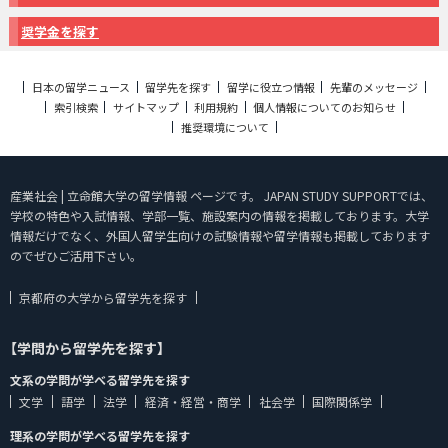
奨学金を探す
日本の留学ニュース
留学先を探す
留学に役立つ情報
先輩のメッセージ
索引検索
サイトマップ
利用規約
個人情報についてのお知らせ
推奨環境について
産業社会 | 立命館大学の留学情報 ページです。 JAPAN STUDY SUPPORTでは、
学校の特色や入試情報、学部一覧、施設案内の情報を掲載しております。大学
情報だけでなく、外国人留学生向けの試験情報や留学情報も掲載しております
のでぜひご活用下さい。
京都府の大学から留学先を探す
【学問から留学先を探す】
文系の学問が学べる留学先を探す
文学
語学
法学
経済・経営・商学
社会学
国際関係学
理系の学問が学べる留学先を探す