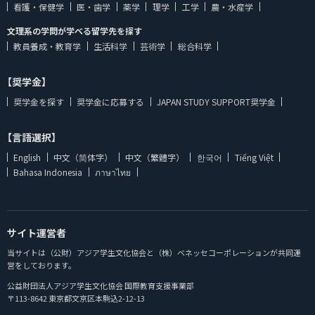
看護・保健学
医・歯学
薬学
理学
工学
農・水産学
文理系の学問が学べる留学先を探す
教員養成・教育学
生活科学
芸術学
総合科学
【奨学金】
奨学金を探す
奨学金に応募する
JAPAN STUDY SUPPORT奨学金
【言語選択】
English
中文（简体字）
中文（繁體字）
한국어
Tiếng Việt
Bahasa Indonesia
ภาษาไทย
サイト運営者
当サイトは（公財）アジア学生文化協会と（株）ベネッセコーポレーションが共同運
営をしております。
公益財団法人アジア学生文化協会 国際教育支援事業部
〒113-8642 東京都文京区本駒込2-12-13