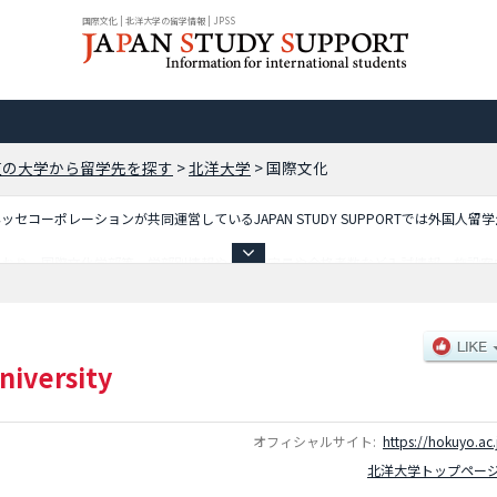
国際文化 | 北洋大学の留学情報 | JPSS
道の大学から留学先を探す
>
北洋大学
>
国際文化
コーポレーションが共同運営しているJAPAN STUDY SUPPORTでは外国人留
ており、国際文化学部等、学部別情報や、募集定員や合格者数など入試情報、施設案
niversity
オフィシャルサイト:
https://hokuyo.ac.
北洋大学トップペー