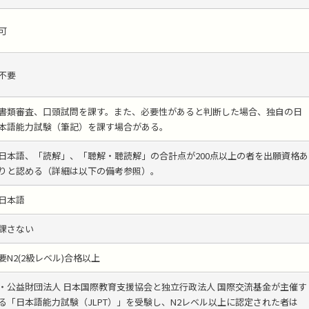
可
不要
書類審査、口頭試問を課す。また、必要性があると判断した場合、独自の日
本語能力試験（筆記）を課す場合がある。
日本語、「読解」、「聴解・聴読解」の合計点が200点以上の者を出願資格あ
りと認める（詳細は以下の備考参照）。
日本語
課さない
要N2(2級レベル)合格以上
・公益財団法人 日本国際教育支援協会と独立行政法人 国際交流基金が主催す
る「日本語能力試験（JLPT）」を受験し、N2レベル以上に認定された者は