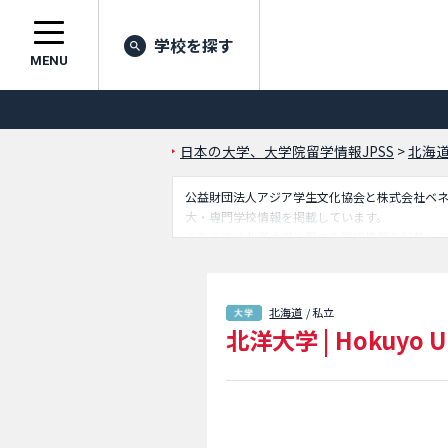
学校を探す
MENU
日本の大学、大学院留学情報JPSS
>
北海
公益財団法人アジア学生文化協会と株式会社ベネッセ
大・専門学校情報を掲載しています。
こちらでは北洋大学に関する詳細情報を記載し
載しているので是非ご利用ください。
北海道
/ 私立
北洋大学
|
Hokuyo U