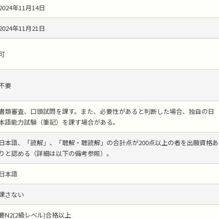
2024年11月14日
2024年11月21日
可
不要
書類審査、口頭試問を課す。また、必要性があると判断した場合、独自の日
本語能力試験（筆記）を課す場合がある。
日本語、「読解」、「聴解・聴読解」の合計点が200点以上の者を出願資格あ
りと認める（詳細は以下の備考参照）。
日本語
課さない
要N2(2級レベル)合格以上