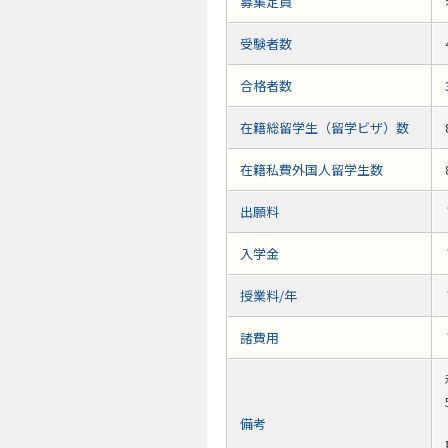
募集定員
受験者数
合格者数
在籍総留学生（留学ビザ）数
在籍私費外国人留学生数
出願料
入学金
授業料/年
諸費用
備考