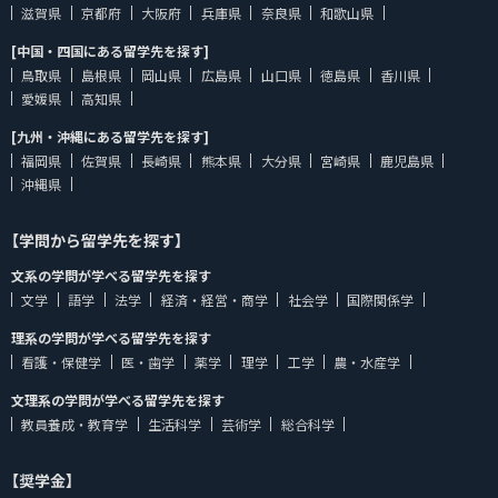
滋賀県
京都府
大阪府
兵庫県
奈良県
和歌山県
[中国・四国にある留学先を探す]
鳥取県
島根県
岡山県
広島県
山口県
徳島県
香川県
愛媛県
高知県
[九州・沖縄にある留学先を探す]
福岡県
佐賀県
長崎県
熊本県
大分県
宮崎県
鹿児島県
沖縄県
【学問から留学先を探す】
文系の学問が学べる留学先を探す
文学
語学
法学
経済・経営・商学
社会学
国際関係学
理系の学問が学べる留学先を探す
看護・保健学
医・歯学
薬学
理学
工学
農・水産学
文理系の学問が学べる留学先を探す
教員養成・教育学
生活科学
芸術学
総合科学
【奨学金】