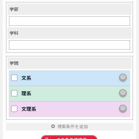
学部
学科
学問
文系
理系
文理系
検索条件を追加