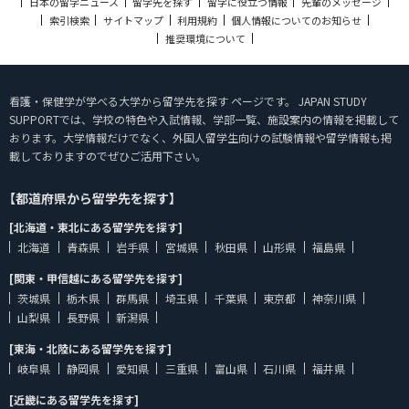
日本の留学ニュース
留学先を探す
留学に役立つ情報
先輩のメッセージ
索引検索
サイトマップ
利用規約
個人情報についてのお知らせ
推奨環境について
看護・保健学が学べる大学から留学先を探す ページです。 JAPAN STUDY
SUPPORTでは、学校の特色や入試情報、学部一覧、施設案内の情報を掲載して
おります。大学情報だけでなく、外国人留学生向けの試験情報や留学情報も掲
載しておりますのでぜひご活用下さい。
【都道府県から留学先を探す】
[北海道・東北にある留学先を探す]
北海道
青森県
岩手県
宮城県
秋田県
山形県
福島県
[関東・甲信越にある留学先を探す]
茨城県
栃木県
群馬県
埼玉県
千葉県
東京都
神奈川県
山梨県
長野県
新潟県
[東海・北陸にある留学先を探す]
岐阜県
静岡県
愛知県
三重県
富山県
石川県
福井県
[近畿にある留学先を探す]