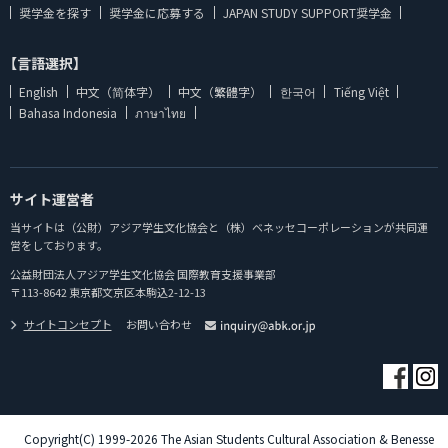
奨学金を探す
奨学金に応募する
JAPAN STUDY SUPPORT奨学金
【言語選択】
English
中文（简体字）
中文（繁體字）
한국어
Tiếng Việt
Bahasa Indonesia
ภาษาไทย
サイト運営者
当サイトは（公財）アジア学生文化協会と（株）ベネッセコーポレーションが共同運
営をしております。
公益財団法人アジア学生文化協会 国際教育支援事業部
〒113-8642 東京都文京区本駒込2-12-13
サイトコンセプト
お問い合わせ
Copyright(C) 1999-2026 The Asian Students Cultural Association & Benesse