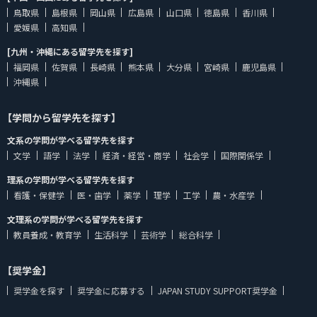
鳥取県
島根県
岡山県
広島県
山口県
徳島県
香川県
愛媛県
高知県
[九州・沖縄にある留学先を探す]
福岡県
佐賀県
長崎県
熊本県
大分県
宮崎県
鹿児島県
沖縄県
【学問から留学先を探す】
文系の学問が学べる留学先を探す
文学
語学
法学
経済・経営・商学
社会学
国際関係学
理系の学問が学べる留学先を探す
看護・保健学
医・歯学
薬学
理学
工学
農・水産学
文理系の学問が学べる留学先を探す
教員養成・教育学
生活科学
芸術学
総合科学
【奨学金】
奨学金を探す
奨学金に応募する
JAPAN STUDY SUPPORT奨学金