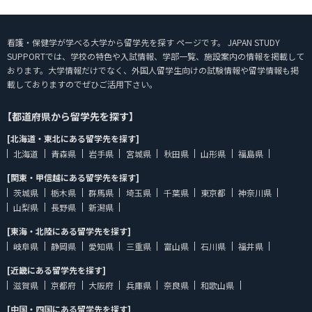
看護・保健学が学べる大学から留学先を探す ページです。 JAPAN STUDY
SUPPORTでは、学校の特色や入試情報、学部一覧、施設案内の情報を掲載して
おります。大学情報だけでなく、外国人留学生向けの試験情報や留学情報も掲
載しておりますのでぜひご活用下さい。
【都道府県から留学先を探す】
[北海道・東北にある留学先を探す]
北海道
青森県
岩手県
宮城県
秋田県
山形県
福島県
[関東・甲信越にある留学先を探す]
茨城県
栃木県
群馬県
埼玉県
千葉県
東京都
神奈川県
山梨県
長野県
新潟県
[東海・北陸にある留学先を探す]
岐阜県
静岡県
愛知県
三重県
富山県
石川県
福井県
[近畿にある留学先を探す]
滋賀県
京都府
大阪府
兵庫県
奈良県
和歌山県
[中国・四国にある留学先を探す]