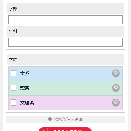
学部
学科
学問
文系
理系
文理系
検索条件を追加