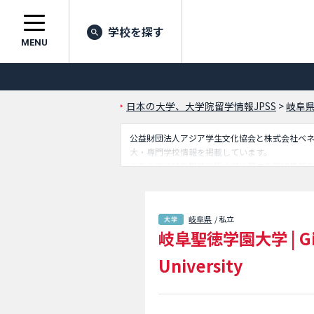
学校を探す
MENU
日本の大学、大学院留学情報JPSS
>
岐阜
公益財団法人アジア学生文化協会と株式会社ベネッセ
大・専門学校情報を掲載しています。
こちらでは岐阜聖徳学園大学に関する詳細情報
クセスなど外国人留学生に必要な情報を掲載し
岐阜県
/ 私立
岐阜聖徳学園大学
|
G
University