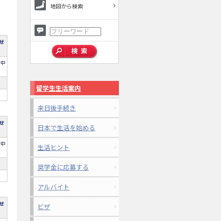
地図から検索
せ
市中
留学生生活案内
来日後手続き
せ
日本で生活を始める
市中
生活ヒント
奨学金に応募する
アルバイト
せ
ビザ