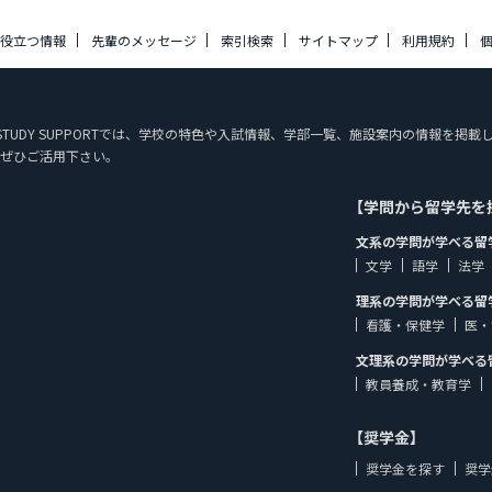
に役立つ情報
先輩のメッセージ
索引検索
サイトマップ
利用規約
N STUDY SUPPORTでは、学校の特色や入試情報、学部一覧、施設案内の情報を
ぜひご活用下さい。
【学問から留学先を
文系の学問が学べる留
文学
語学
法学
理系の学問が学べる留
看護・保健学
医・
文理系の学問が学べる
教員養成・教育学
【奨学金】
奨学金を探す
奨学