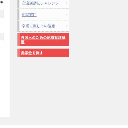
市中
交流活動にチャレンジ
相談窓口
卒業に際しての注意
外国人のための危機管理講
座
奨学金を探す