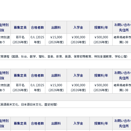
生特別
お問い合わ
募集定員
合格者数
出願料
入学金
授業料/年
選抜
先住所
生特別選
若干名
0人 (2025
￥15,000
￥300,000
￥500,000
岐阜県岐阜
あり
(2026年度)
年度)
(2026年度)
(2026年度)
(2026年度)
鶉1-38
教育課程（国語、社会、数学、理科、音楽、体育、英語、保育初等教育、特別支援教育、学校心理）
生特別
お問い合わ
募集定員
合格者数
出願料
入学金
授業料/年
選抜
先住所
生特別選
若干名
0人 (2025
￥15,000
￥300,000
￥500,000
岐阜県岐阜
あり
(2026年度)
年度)
(2026年度)
(2026年度)
(2026年度)
鶉1-38
（英語英米文化、日本語日本文化、歴史地理）
生特別
お問い合わ
募集定員
合格者数
出願料
入学金
授業料/年
選抜
先住所