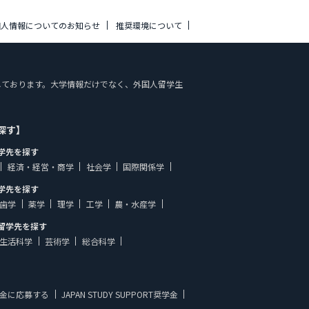
個人情報についてのお知らせ
推奨環境について
掲載しております。大学情報だけでなく、外国人留学生
探す】
学先を探す
経済・経営・商学
社会学
国際関係学
学先を探す
歯学
薬学
理学
工学
農・水産学
留学先を探す
生活科学
芸術学
総合科学
金に応募する
JAPAN STUDY SUPPORT奨学金