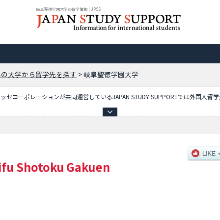
岐阜聖徳学園大学の留学情報 | JPSS
県の大学から留学先を探す
>
岐阜聖徳学園大学
コーポレーションが共同運営しているJAPAN STUDY SUPPORTでは外国人留
を記載しており、教育学部や人文学部や経済情報学部や看護学部等、学部別情報や、
ているので是非ご利用ください。
ifu Shotoku Gakuen