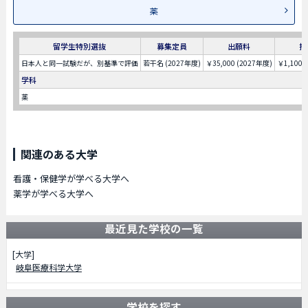
薬
留学生特別選抜
募集定員
出願料
授
日本人と同一試験だが、別基準で評価
若干名 (2027年度)
￥35,000 (2027年度)
￥1,100,
学科
薬
関連のある大学
看護・保健学が学べる大学へ
薬学が学べる大学へ
最近見た学校の一覧
[大学]
岐阜医療科学大学
学校を探す