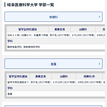
岐阜医療科学大学 学部一覧
保健科
留学生特別選抜
募集定員
出願料
授
日本人と同一試験だが、別基準で評価
若干名 (2027年度)
￥35,000 (2027年度)
￥800,00
学科
臨床検査学科
放射線技術学科
看護
留学生特別選抜
募集定員
出願料
授業料/年
留学生特別選抜あり
若干名 (2027年度)
￥35,000 (2027年度)
￥800,000 (2027年度)
岐
学科
看護