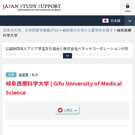
日本語
日本の大学、大学院留学情報JPSS
>
岐阜県の大学から留学先を探す
>
岐阜医療
科学大学
公益財団法人アジア学生文化協会と株式会社ベネッセコーポレーションが共
同運営しているJAPAN STUDY SUPPORTでは外国人留学生を募集している約
1,300校の大学・大学院・短大・専門学校情報を掲載しています。
こちらでは岐阜医療科学大学に関する詳細情報を記載しており、保健科学部
や看護学部や薬学部等、学部別情報や、募集定員や合格者数など入試情報、
岐阜県
/ 私立
施設案内、アクセスなど外国人留学生に必要な情報を掲載しているので是非
岐阜医療科学大学
|
Gifu University of Medical
ご利用ください。
Science