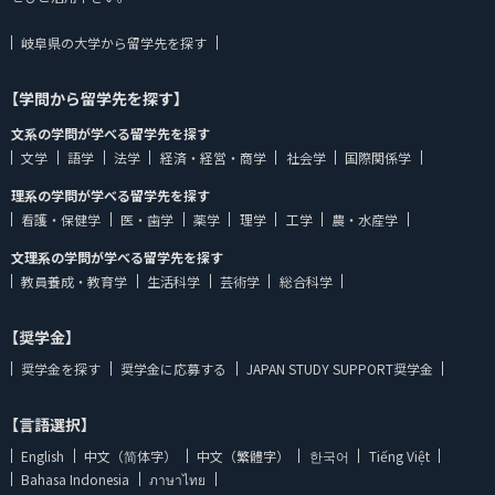
岐阜県の大学から留学先を探す
【学問から留学先を探す】
文系の学問が学べる留学先を探す
文学
語学
法学
経済・経営・商学
社会学
国際関係学
理系の学問が学べる留学先を探す
看護・保健学
医・歯学
薬学
理学
工学
農・水産学
文理系の学問が学べる留学先を探す
教員養成・教育学
生活科学
芸術学
総合科学
【奨学金】
奨学金を探す
奨学金に応募する
JAPAN STUDY SUPPORT奨学金
【言語選択】
English
中文（简体字）
中文（繁體字）
한국어
Tiếng Việt
Bahasa Indonesia
ภาษาไทย