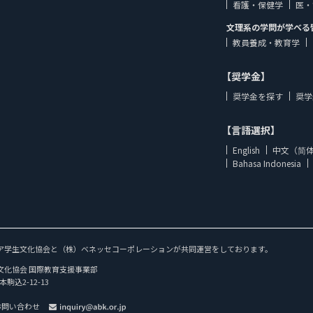
看護・保健学
医・
文理系の学問が学べる
教員養成・教育学
【奨学金】
奨学金を探す
奨学
【言語選択】
English
中文（简
Bahasa Indonesia
ア学生文化協会と（株）ベネッセコーポレーションが共同運営をしております。
文化協会 国際教育支援事業部
本駒込2-12-13
お問い合わせ