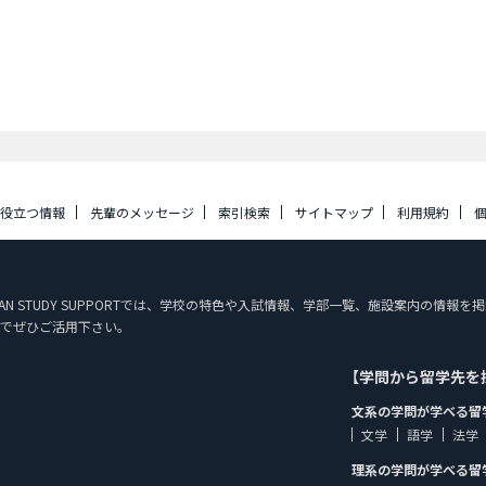
に役立つ情報
先輩のメッセージ
索引検索
サイトマップ
利用規約
APAN STUDY SUPPORTでは、学校の特色や入試情報、学部一覧、施設案内の
でぜひご活用下さい。
【学問から留学先を
文系の学問が学べる留
文学
語学
法学
理系の学問が学べる留