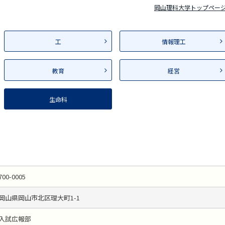
岡山理科大学トップペー
工
情報理工
教育
経営
生命科
700-0005
岡山県岡山市北区理大町1-1
入試広報部