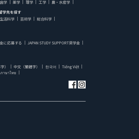
歯学
薬学
理学
工学
農・水産学
留学先を探す
生活科学
芸術学
総合科学
金に応募する
JAPAN STUDY SUPPORT奨学金
体字）
中文（繁體字）
한국어
Tiếng Việt
ภาษาไทย