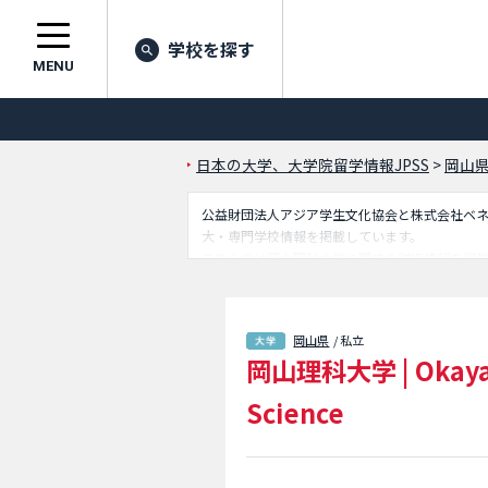
学校を探す
MENU
日本の大学、大学院留学情報JPSS
>
岡山
公益財団法人アジア学生文化協会と株式会社ベネッセ
大・専門学校情報を掲載しています。
こちらでは岡山理科大学に関する詳細情報を記
員や合格者数など入試情報、施設案内、アクセ
岡山県
/ 私立
岡山理科大学
|
Okaya
Science