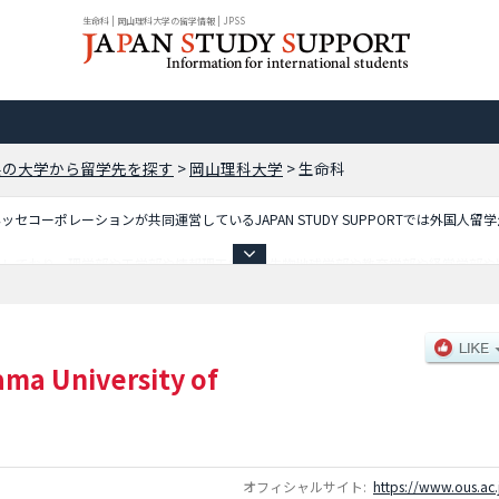
生命科 | 岡山理科大学の留学情報 | JPSS
県の大学から留学先を探す
>
岡山理科大学
>
生命科
コーポレーションが共同運営しているJAPAN STUDY SUPPORTでは外国人留
載しており、理学部や工学部や情報理工学部や生物地球学部や教育学部や経営学部や
スなど外国人留学生に必要な情報を掲載しているので是非ご利用ください。
ma University of
オフィシャルサイト:
https://www.ous.ac.