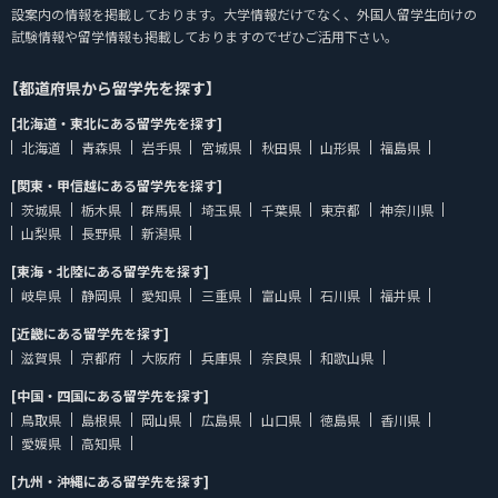
設案内の情報を掲載しております。大学情報だけでなく、外国人留学生向けの
試験情報や留学情報も掲載しておりますのでぜひご活用下さい。
【都道府県から留学先を探す】
[北海道・東北にある留学先を探す]
北海道
青森県
岩手県
宮城県
秋田県
山形県
福島県
[関東・甲信越にある留学先を探す]
茨城県
栃木県
群馬県
埼玉県
千葉県
東京都
神奈川県
山梨県
長野県
新潟県
[東海・北陸にある留学先を探す]
岐阜県
静岡県
愛知県
三重県
富山県
石川県
福井県
[近畿にある留学先を探す]
滋賀県
京都府
大阪府
兵庫県
奈良県
和歌山県
[中国・四国にある留学先を探す]
鳥取県
島根県
岡山県
広島県
山口県
徳島県
香川県
愛媛県
高知県
[九州・沖縄にある留学先を探す]