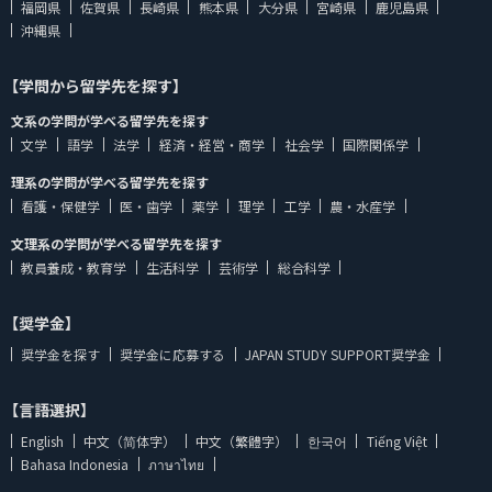
福岡県
佐賀県
長崎県
熊本県
大分県
宮崎県
鹿児島県
沖縄県
【学問から留学先を探す】
文系の学問が学べる留学先を探す
文学
語学
法学
経済・経営・商学
社会学
国際関係学
理系の学問が学べる留学先を探す
看護・保健学
医・歯学
薬学
理学
工学
農・水産学
文理系の学問が学べる留学先を探す
教員養成・教育学
生活科学
芸術学
総合科学
【奨学金】
奨学金を探す
奨学金に応募する
JAPAN STUDY SUPPORT奨学金
【言語選択】
English
中文（简体字）
中文（繁體字）
한국어
Tiếng Việt
Bahasa Indonesia
ภาษาไทย