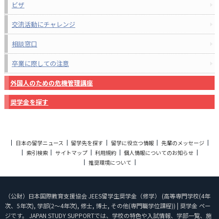
ビザ
交流活動にチャレンジ
相談窓口
卒業に際しての注意
外国人のための危機管理講座
奨学金を探す
日本の留学ニュース
留学先を探す
留学に役立つ情報
先輩のメッセージ
索引検索
サイトマップ
利用規約
個人情報についてのお知らせ
推奨環境について
（公財）日本国際教育支援協会 JEES留学生奨学金（修学） (高等専門学校(4年
次、5年次), 学部(2～4年次), 修士, 博士, その他(専門職学位課程)) | 奨学金 ペー
ジです。 JAPAN STUDY SUPPORTでは、学校の特色や入試情報、学部一覧、施