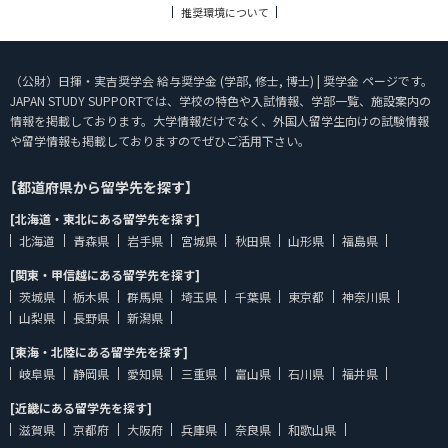
推奨環境について
（公財）日揮・実吉奨学会 給与奨学金 (学部, 修士, 博士) | 奨学金 ページです。
JAPAN STUDY SUPPORTでは、学校の特色や入試情報、学部一覧、施設案内の
情報を掲載しております。大学情報だけでなく、外国人留学生向けの試験情報
や留学情報も掲載しておりますのでぜひご活用下さい。
【都道府県から留学先を探す】
[北海道・東北にある留学先を探す]
北海道
青森県
岩手県
宮城県
秋田県
山形県
福島県
[関東・甲信越にある留学先を探す]
茨城県
栃木県
群馬県
埼玉県
千葉県
東京都
神奈川県
山梨県
長野県
新潟県
[東海・北陸にある留学先を探す]
岐阜県
静岡県
愛知県
三重県
富山県
石川県
福井県
[近畿にある留学先を探す]
滋賀県
京都府
大阪府
兵庫県
奈良県
和歌山県