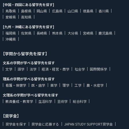
[中国・四国にある留学先を探す]
鳥取県
島根県
岡山県
広島県
山口県
徳島県
香川県
愛媛県
高知県
[九州・沖縄にある留学先を探す]
福岡県
佐賀県
長崎県
熊本県
大分県
宮崎県
鹿児島県
沖縄県
【学問から留学先を探す】
文系の学問が学べる留学先を探す
文学
語学
法学
経済・経営・商学
社会学
国際関係学
理系の学問が学べる留学先を探す
看護・保健学
医・歯学
薬学
理学
工学
農・水産学
文理系の学問が学べる留学先を探す
教員養成・教育学
生活科学
芸術学
総合科学
【奨学金】
奨学金を探す
奨学金に応募する
JAPAN STUDY SUPPORT奨学金