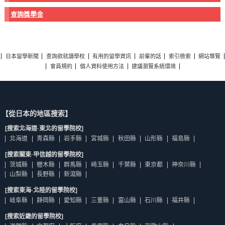
查詢獎學金
日本留學新聞
查詢欲就讀學校
有用的留學資訊
前輩的話
索引檢索
網站導覽
會員規約
個人資料使用方法
建議瀏覽系統環境
【從日本的地區搜索】
[搜索北海道·東北的留學院校]
北海道
青森縣
岩手縣
宮城縣
秋田縣
山形縣
福島縣
[搜索關東·甲信越的留學院校]
茨城縣
櫪木縣
群馬縣
崎玉縣
千葉縣
東京都
神奈川縣
山梨縣
長野縣
新瀉縣
[搜索東海·北陸的留學院校]
岐阜縣
靜岡縣
愛知縣
三重縣
富山縣
石川縣
福井縣
[搜索近畿的留學院校]