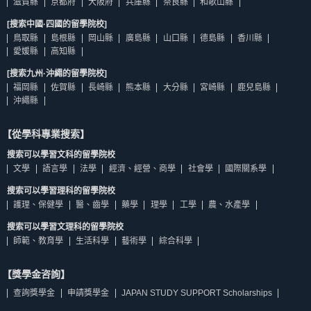
滋賀縣
京都府
大阪府
兵庫縣
奈良縣
和歌山縣
[搜索中國·四國的留學院校]
鳥取縣
島根縣
岡山縣
廣島縣
山口縣
德島縣
香川縣
愛媛縣
高知縣
[搜索九州·沖繩的留學院校]
福岡縣
佐賀縣
長崎縣
熊本縣
大分縣
宮崎縣
鹿兒島縣
沖繩縣
【從學科專業搜索】
搜索可以學習文科的留學院校
文學
語言學
法學
經濟、經營、商學
社會學
國際關系學
搜索可以學習理科的留學院校
護理、保健學
醫、齒學
藥學
理學
工學
農、水產學
搜索可以學習文理科的留學院校
師範、教育學
生活科學
藝術學
綜合科學
【獎學金咨詢】
查詢獎學金
申請獎學金
JAPAN STUDY SUPPORT Scholarships