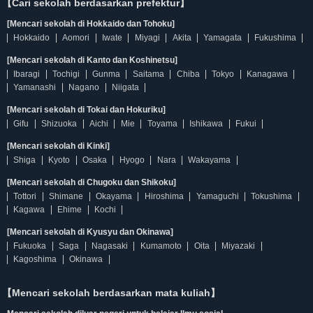
【Cari sekolah berdasarkan prefektur】
[Mencari sekolah di Hokkaido dan Tohoku]
Hokkaido
Aomori
Iwate
Miyagi
Akita
Yamagata
Fukushima
[Mencari sekolah di Kanto dan Koshinetsu]
Ibaragi
Tochigi
Gunma
Saitama
Chiba
Tokyo
Kanagawa
Yamanashi
Nagano
Niigata
[Mencari sekolah di Tokai dan Hokuriku]
Gifu
Shizuoka
Aichi
Mie
Toyama
Ishikawa
Fukui
[Mencari sekolah di Kinki]
Shiga
Kyoto
Osaka
Hyogo
Nara
Wakayama
[Mencari sekolah di Chugoku dan Shikoku]
Tottori
Shimane
Okayama
Hiroshima
Yamaguchi
Tokushima
Kagawa
Ehime
Kochi
[Mencari sekolah di Kyusyu dan Okinawa]
Fukuoka
Saga
Nagasaki
Kumamoto
Oita
Miyazaki
Kagoshima
Okinawa
【Mencari sekolah berdasarkan mata kuliah】