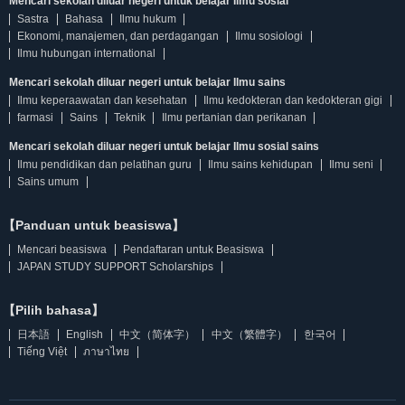
Mencari sekolah diluar negeri untuk belajar Ilmu sosial
Sastra
Bahasa
Ilmu hukum
Ekonomi, manajemen, dan perdagangan
Ilmu sosiologi
Ilmu hubungan international
Mencari sekolah diluar negeri untuk belajar Ilmu sains
Ilmu keperaawatan dan kesehatan
Ilmu kedokteran dan kedokteran gigi
farmasi
Sains
Teknik
Ilmu pertanian dan perikanan
Mencari sekolah diluar negeri untuk belajar Ilmu sosial sains
Ilmu pendidikan dan pelatihan guru
Ilmu sains kehidupan
Ilmu seni
Sains umum
【Panduan untuk beasiswa】
Mencari beasiswa
Pendaftaran untuk Beasiswa
JAPAN STUDY SUPPORT Scholarships
【Pilih bahasa】
日本語
English
中文（简体字）
中文（繁體字）
한국어
Tiếng Việt
ภาษาไทย