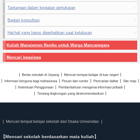
Tantangan dalam kegiatan pertukaran
Bagian konsultasi
Hal-hal yang harus diperhatikan saat kelulusan
Kuliah Manajemen Resiko untuk Warga Mancanegara
Mencari beasiswa
Berita sekolah di Jepang
Mencari tempat belajar di luar negeri
Informasi berguna bagi mahasiswa
Pesan dari senior
Pencarian daftar
Site map
Ketentuan Penggunaan
Pemberitahuan mengenai informasi pribadi
Tentang lingkungan yang direkomendasikan
Mencari tempat belajar sekolah dari Osaka Universitas
【Mencari sekolah berdasarkan mata kuliah】