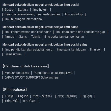
Mencari sekolah diluar negeri untuk belajar Ilmu sosial
Sastra
Bahasa
Ilmu hukum
Ekonomi, manajemen, dan perdagangan
Ilmu sosiologi
Ilmu hubungan international
Mencari sekolah diluar negeri untuk belajar Ilmu sains
Ilmu keperaawatan dan kesehatan
Ilmu kedokteran dan kedokteran gigi
farmasi
Sains
Teknik
Ilmu pertanian dan perikanan
Mencari sekolah diluar negeri untuk belajar Ilmu sosial sains
Ilmu pendidikan dan pelatihan guru
Ilmu sains kehidupan
Ilmu seni
Sains umum
【Panduan untuk beasiswa】
Mencari beasiswa
Pendaftaran untuk Beasiswa
JAPAN STUDY SUPPORT Scholarships
【Pilih bahasa】
日本語
English
中文（简体字）
中文（繁體字）
한국어
Tiếng Việt
ภาษาไทย