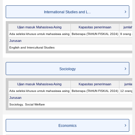
International Studies and L...
Ujian masuk Mahasiswa Asing
Kapasitas penerimaan
jumlah p
Ada seleksi khusus untuk mahasiswa asing
Beberapa (TAHUN FISKAL 2024)
9 orang (
Jurusan
English and Intercultural Studies
Sociology
Ujian masuk Mahasiswa Asing
Kapasitas penerimaan
jumlah 
Ada seleksi khusus untuk mahasiswa asing
Beberapa (TAHUN FISKAL 2024)
12 orang 
Jurusan
Sociology
Social Welfare
Economics