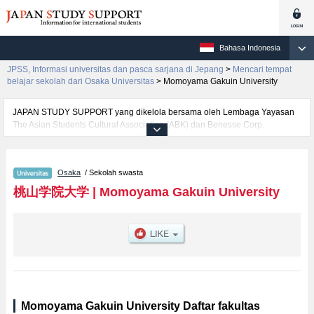
Bahasa Indonesia
JPSS, Informasi universitas dan pasca sarjana di Jepang
>
Mencari tempat
belajar sekolah dari Osaka Universitas
>
Momoyama Gakuin University
JAPAN STUDY SUPPORT yang dikelola bersama oleh Lembaga Yayasan
The Asian Students Cultural Association (ABK) dan Benesse Corp.
menyediakan informasi sekitar 1300 universitas, pascasarjana, universitas
yunior, akademi kejuruan yang siap menerima mahasiswa(i) mancanegara.
Tersedia informasi rinci mengenai Momoyama Gakuin University, mencakup
Osaka
/ Sekolah swasta
informasi per fakultas seperti Fakultas International Studies and Liberal
ArtsatauFakultas SociologyatauFakultas EconomicsatauFakultas Business
桃山学院大学
|
Momoyama Gakuin University
AdministrationatauFakultas Law, serta berbagai informasi yang berguna
bagi mahasiswa(i) mancanegara seperti kuota untuk jumlah pendaftar dan
jumlah kelulusan ujian masuk mahasiswa(i) mancanegara, informasi
mengenai ujian masuk, prasarana kampus, akses jalan, dan lainnya.
Silakan memanfaatkannya.
Momoyama Gakuin University Daftar fakultas