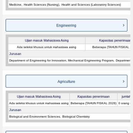
Medicine
Health Sciences (Nursing)
Health and Sciences (Laboratory Sciences)
Engineering
Ujian masuk Mahasiswa Asing
Kapasitas penerimaan
Ada seleksi khusus untuk mahasiswa asing
Beberapa (TAHUN FISKAL 2
Jurusan
Department of Engineering for Innovation, Mechanical Engineering Program
Department o
Agriculture
Ujian masuk Mahasiswa Asing
Kapasitas penerimaan
jumlah p
Ada seleksi khusus untuk mahasiswa asing
Beberapa (TAHUN FISKAL 2026)
0 orang (
Jurusan
Biological and Environment Sciences
Biological Chemistry