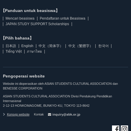
【Panduan untuk beasiswa】
Mencari beasiswa
Pendaftaran untuk Beasiswa
JAPAN STUDY SUPPORT Scholarships
【Pilih bahasa】
日本語
English
中文（简体字）
中文（繁體字）
한국어
Tiếng Việt
ภาษาไทย
Pengoperasi website
Website ini dioperasikan oleh ASIAN STUDENTS CULTURAL ASSOCIATION dan
BENESSE CORPORATION
ASIAN STUDENTS CULTURAL ASSOCIATION Divisi Pendukung Pendidikan
Internasional
2-12-13 HONKOMAGOME, BUNKYO-KU, TOKYO 113-8642
Konsep website
Kontak