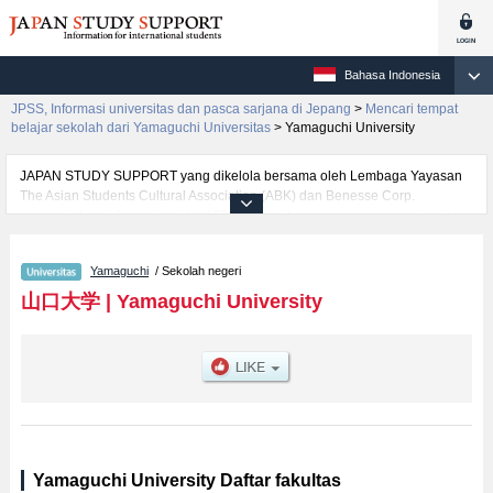
Bahasa Indonesia
JPSS, Informasi universitas dan pasca sarjana di Jepang
>
Mencari tempat
belajar sekolah dari Yamaguchi Universitas
>
Yamaguchi University
JAPAN STUDY SUPPORT yang dikelola bersama oleh Lembaga Yayasan
The Asian Students Cultural Association (ABK) dan Benesse Corp.
menyediakan informasi sekitar 1300 universitas, pascasarjana, universitas
yunior, akademi kejuruan yang siap menerima mahasiswa(i) mancanegara.
Tersedia informasi rinci mengenai Yamaguchi University, mencakup
Yamaguchi
/ Sekolah negeri
informasi per fakultas seperti Fakultas HumanitiesatauFakultas
EducationatauFakultas EconomicsatauFakultas ScienceatauFakultas
山口大学
|
Yamaguchi University
Medicine and Health SciencesatauFakultas EngineeringatauFakultas
AgricultureatauFakultas Joint Faculty of Veterinary MedicineatauFakultas
Global and Science StudiesatauFakultas Informatics, serta berbagai
informasi yang berguna bagi mahasiswa(i) mancanegara seperti kuota
untuk jumlah pendaftar dan jumlah kelulusan ujian masuk mahasiswa(i)
mancanegara, informasi mengenai ujian masuk, prasarana kampus, akses
jalan, dan lainnya. Silakan memanfaatkannya.
Yamaguchi University Daftar fakultas