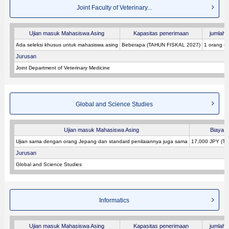
Joint Faculty of Veterinary...
Ujian masuk Mahasiswa Asing
Kapasitas penerimaan
jumlah p
Ada seleksi khusus untuk mahasiswa asing
Beberapa (TAHUN FISKAL 2027)
1 orang (
Jurusan
Joint Department of Veterinary Medicine
Global and Science Studies
Ujian masuk Mahasiswa Asing
Biaya p
Ujian sama dengan orang Jepang dan standard penilaiannya juga sama
17,000 JPY (T
Jurusan
Global and Science Studies
Informatics
Ujian masuk Mahasiswa Asing
Kapasitas penerimaan
jumlah p