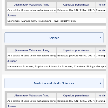
Ujian masuk Mahasiswa Asing
Kapasitas penerimaan
jumlah p
Ada seleksi khusus untuk mahasiswa asing
Beberapa (TAHUN FISKAL 2027)
9 orang (
Jurusan
Economics
Management
Tourism and Travel Industry Policy
Science
Ujian masuk Mahasiswa Asing
Kapasitas penerimaan
jumlah p
Ada seleksi khusus untuk mahasiswa asing
Beberapa (TAHUN FISKAL 2027)
1 orang (
Jurusan
Mathematical Sciences
Physics and Informatics Sciences
Chemistry
Biology
Geospher
Medicine and Health Sciences
Ujian masuk Mahasiswa Asing
Kapasitas penerimaan
jumlah p
Ada seleksi khusus untuk mahasiswa asing
Beberapa (TAHUN FISKAL 2027)
0 orang (
Jurusan