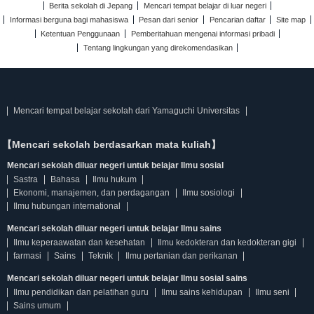
Berita sekolah di Jepang
Mencari tempat belajar di luar negeri
Informasi berguna bagi mahasiswa
Pesan dari senior
Pencarian daftar
Site map
Ketentuan Penggunaan
Pemberitahuan mengenai informasi pribadi
Tentang lingkungan yang direkomendasikan
Mencari tempat belajar sekolah dari Yamaguchi Universitas
【Mencari sekolah berdasarkan mata kuliah】
Mencari sekolah diluar negeri untuk belajar Ilmu sosial
Sastra
Bahasa
Ilmu hukum
Ekonomi, manajemen, dan perdagangan
Ilmu sosiologi
Ilmu hubungan international
Mencari sekolah diluar negeri untuk belajar Ilmu sains
Ilmu keperaawatan dan kesehatan
Ilmu kedokteran dan kedokteran gigi
farmasi
Sains
Teknik
Ilmu pertanian dan perikanan
Mencari sekolah diluar negeri untuk belajar Ilmu sosial sains
Ilmu pendidikan dan pelatihan guru
Ilmu sains kehidupan
Ilmu seni
Sains umum