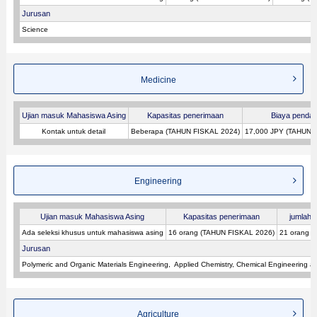
Jurusan
Science
Medicine
Ujian masuk Mahasiswa Asing
Kapasitas penerimaan
Biaya pendaf
Kontak untuk detail
Beberapa (TAHUN FISKAL 2024)
17,000 JPY (TAHUN 
Engineering
Ujian masuk Mahasiswa Asing
Kapasitas penerimaan
jumlah p
Ada seleksi khusus untuk mahasiswa asing
16 orang (TAHUN FISKAL 2026)
21 orang 
Jurusan
Polymeric and Organic Materials Engineering
Applied Chemistry, Chemical Engineering a
Agriculture