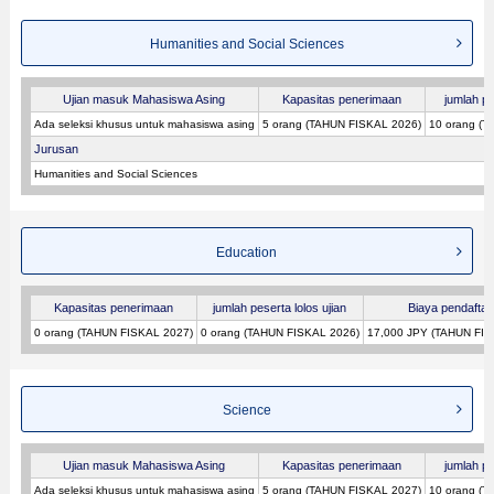
Humanities and Social Sciences
Ujian masuk Mahasiswa Asing
Kapasitas penerimaan
jumlah pe
Ada seleksi khusus untuk mahasiswa asing
5 orang (TAHUN FISKAL 2026)
10 orang (T
Jurusan
Humanities and Social Sciences
Education
Kapasitas penerimaan
jumlah peserta lolos ujian
Biaya pendafta
0 orang (TAHUN FISKAL 2027)
0 orang (TAHUN FISKAL 2026)
17,000 JPY (TAHUN FIS
Science
Ujian masuk Mahasiswa Asing
Kapasitas penerimaan
jumlah pe
Ada seleksi khusus untuk mahasiswa asing
5 orang (TAHUN FISKAL 2027)
10 orang (T