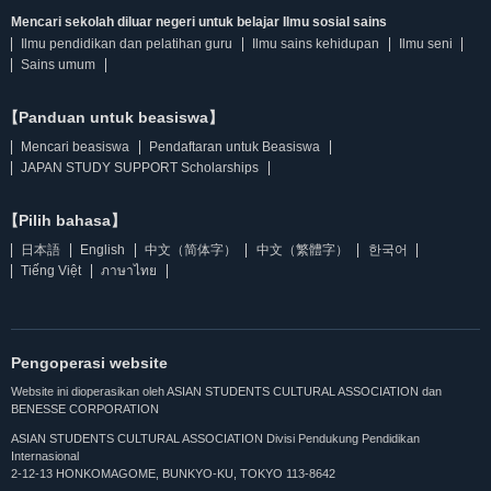
Mencari sekolah diluar negeri untuk belajar Ilmu sosial sains
Ilmu pendidikan dan pelatihan guru
Ilmu sains kehidupan
Ilmu seni
Sains umum
【Panduan untuk beasiswa】
Mencari beasiswa
Pendaftaran untuk Beasiswa
JAPAN STUDY SUPPORT Scholarships
【Pilih bahasa】
日本語
English
中文（简体字）
中文（繁體字）
한국어
Tiếng Việt
ภาษาไทย
Pengoperasi website
Website ini dioperasikan oleh ASIAN STUDENTS CULTURAL ASSOCIATION dan
BENESSE CORPORATION
ASIAN STUDENTS CULTURAL ASSOCIATION Divisi Pendukung Pendidikan
Internasional
2-12-13 HONKOMAGOME, BUNKYO-KU, TOKYO 113-8642