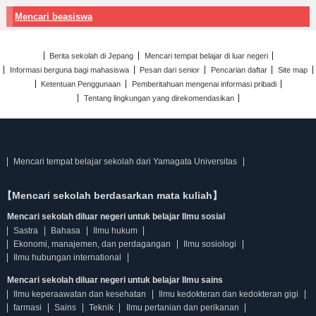
Mencari beasiswa
Berita sekolah di Jepang
Mencari tempat belajar di luar negeri
Informasi berguna bagi mahasiswa
Pesan dari senior
Pencarian daftar
Site map
Ketentuan Penggunaan
Pemberitahuan mengenai informasi pribadi
Tentang lingkungan yang direkomendasikan
Mencari tempat belajar sekolah dari Yamagata Universitas
【Mencari sekolah berdasarkan mata kuliah】
Mencari sekolah diluar negeri untuk belajar Ilmu sosial
Sastra
Bahasa
Ilmu hukum
Ekonomi, manajemen, dan perdagangan
Ilmu sosiologi
Ilmu hubungan international
Mencari sekolah diluar negeri untuk belajar Ilmu sains
Ilmu keperaawatan dan kesehatan
Ilmu kedokteran dan kedokteran gigi
farmasi
Sains
Teknik
Ilmu pertanian dan perikanan