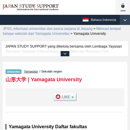
Bahasa Indonesia
JPSS, Informasi universitas dan pasca sarjana di Jepang
>
Mencari tempat
belajar sekolah dari Yamagata Universitas
>
Yamagata University
JAPAN STUDY SUPPORT yang dikelola bersama oleh Lembaga Yayasan
The Asian Students Cultural Association (ABK) dan Benesse Corp.
menyediakan informasi sekitar 1300 universitas, pascasarjana, universitas
yunior, akademi kejuruan yang siap menerima mahasiswa(i) mancanegara.
Tersedia informasi rinci mengenai Yamagata University, mencakup
Yamagata
/ Sekolah negeri
informasi per fakultas seperti Fakultas Humanities and Social
SciencesatauFakultas EducationatauFakultas ScienceatauFakultas
山形大学
|
Yamagata University
MedicineatauFakultas EngineeringatauFakultas Agriculture, serta berbagai
informasi yang berguna bagi mahasiswa(i) mancanegara seperti kuota
untuk jumlah pendaftar dan jumlah kelulusan ujian masuk mahasiswa(i)
mancanegara, informasi mengenai ujian masuk, prasarana kampus, akses
jalan, dan lainnya. Silakan memanfaatkannya.
Yamagata University Daftar fakultas