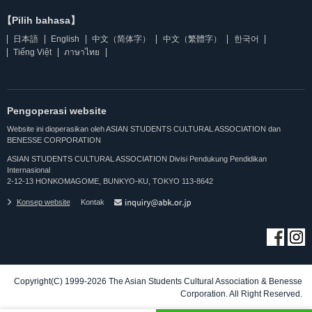
【Pilih bahasa】
日本語
English
中文（简体字）
中文（繁體字）
한국어
Tiếng Việt
ภาษาไทย
Pengoperasi website
Website ini dioperasikan oleh ASIAN STUDENTS CULTURAL ASSOCIATION dan
BENESSE CORPORATION
ASIAN STUDENTS CULTURAL ASSOCIATION Divisi Pendukung Pendidikan
Internasional
2-12-13 HONKOMAGOME, BUNKYO-KU, TOKYO 113-8642
Konsep website
Kontak
Copyright(C) 1999-2026 The Asian Students Cultural Association & Benesse
Corporation. All Right Reserved.