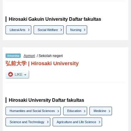
Hirosaki Gakuin University Daftar fakultas
Liberal Arts
Social Welfare
Nursing
Aomori
/ Sekolah negeri
弘前大学
|
Hirosaki University
Hirosaki University Daftar fakultas
Humanities and Social Sciences
Education
Medicine
Science and Technology
Agriculture and Life Science