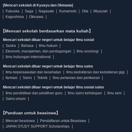
[Mencari sekolah di Kyusyu dan Okinawa]
Fukuoka
Saga
Nagasaki
Kumamoto
Oita
Miyazaki
Kagoshima
Okinawa
【Mencari sekolah berdasarkan mata kuliah】
Mencari sekolah diluar negeri untuk belajar Ilmu sosial
Sastra
Bahasa
Ilmu hukum
Ekonomi, manajemen, dan perdagangan
Ilmu sosiologi
Ilmu hubungan international
Mencari sekolah diluar negeri untuk belajar Ilmu sains
Ilmu keperaawatan dan kesehatan
Ilmu kedokteran dan kedokteran gigi
farmasi
Sains
Teknik
Ilmu pertanian dan perikanan
Mencari sekolah diluar negeri untuk belajar Ilmu sosial sains
Ilmu pendidikan dan pelatihan guru
Ilmu sains kehidupan
Ilmu seni
Sains umum
【Panduan untuk beasiswa】
Mencari beasiswa
Pendaftaran untuk Beasiswa
JAPAN STUDY SUPPORT Scholarships