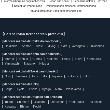
Informasi berguna bagi mahasiswa
Pesan dari senior
Pencarian daftar
Site map
Ketentuan Penggunaan
Pemberitahuan mengenai informasi pribadi
Tentang lingkungan yang direkomendasikan
【Cari sekolah berdasarkan prefektur】
[Mencari sekolah di Hokkaido dan Tohoku]
Hokkaido
Aomori
Iwate
Miyagi
Akita
Yamagata
Fukushima
[Mencari sekolah di Kanto dan Koshinetsu]
Ibaragi
Tochigi
Gunma
Saitama
Chiba
Tokyo
Kanagawa
Yamanashi
Nagano
Niigata
[Mencari sekolah di Tokai dan Hokuriku]
Gifu
Shizuoka
Aichi
Mie
Toyama
Ishikawa
Fukui
[Mencari sekolah di Kinki]
Shiga
Kyoto
Osaka
Hyogo
Nara
Wakayama
[Mencari sekolah di Chugoku dan Shikoku]
Tottori
Shimane
Okayama
Hiroshima
Yamaguchi
Tokushima
Kagawa
Ehime
Kochi