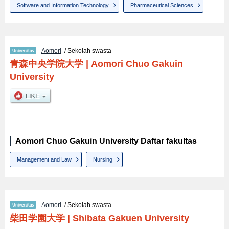
Software and Information Technology
Pharmaceutical Sciences
Aomori
/ Sekolah swasta
青森中央学院大学
|
Aomori Chuo Gakuin
University
Aomori Chuo Gakuin University Daftar fakultas
Management and Law
Nursing
Aomori
/ Sekolah swasta
柴田学園大学
|
Shibata Gakuen University