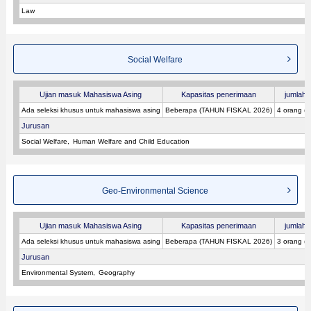
Law
Social Welfare
Ujian masuk Mahasiswa Asing
Kapasitas penerimaan
jumlah p
Ada seleksi khusus untuk mahasiswa asing
Beberapa (TAHUN FISKAL 2026)
4 orang (
Jurusan
Social Welfare
Human Welfare and Child Education
Geo-Environmental Science
Ujian masuk Mahasiswa Asing
Kapasitas penerimaan
jumlah p
Ada seleksi khusus untuk mahasiswa asing
Beberapa (TAHUN FISKAL 2026)
3 orang (
Jurusan
Environmental System
Geography