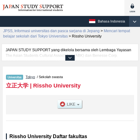
Bahasa Indonesia
JPSS, Informasi universitas dan pasca sarjana di Jepang
>
Mencari tempat
belajar sekolah dari Tokyo Universitas
>
Rissho University
JAPAN STUDY SUPPORT yang dikelola bersama oleh Lembaga Yayasan
The Asian Students Cultural Association (ABK) dan Benesse Corp.
menyediakan informasi sekitar 1300 universitas, pascasarjana, universitas
yunior, akademi kejuruan yang siap menerima mahasiswa(i) mancanegara.
Tersedia informasi rinci mengenai Rissho University, mencakup informasi
Tokyo
/ Sekolah swasta
per fakultas seperti Fakultas Buddhist StudiesatauFakultas
LettersatauFakultas EconomicsatauFakultas Business
立正大学
|
Rissho University
AdministrationatauFakultas LawatauFakultas Social WelfareatauFakultas
Geo-Environmental ScienceatauFakultas PsychologyatauFakultas Data
Science, serta berbagai informasi yang berguna bagi mahasiswa(i)
mancanegara seperti kuota untuk jumlah pendaftar dan jumlah kelulusan
ujian masuk mahasiswa(i) mancanegara, informasi mengenai ujian masuk,
prasarana kampus, akses jalan, dan lainnya. Silakan memanfaatkannya.
Rissho University Daftar fakultas