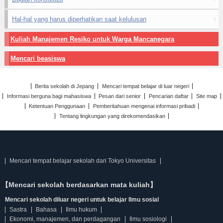
Hal-hal yang harus diperhatikan saat kelulusan
Kuliah Manajemen Resiko untuk Warga Mancanegara
Mencari beasiswa
Berita sekolah di Jepang
Mencari tempat belajar di luar negeri
Informasi berguna bagi mahasiswa
Pesan dari senior
Pencarian daftar
Site map
Ketentuan Penggunaan
Pemberitahuan mengenai informasi pribadi
Tentang lingkungan yang direkomendasikan
Mencari tempat belajar sekolah dari Tokyo Universitas
【Mencari sekolah berdasarkan mata kuliah】
Mencari sekolah diluar negeri untuk belajar Ilmu sosial
Sastra
Bahasa
Ilmu hukum
Ekonomi, manajemen, dan perdagangan
Ilmu sosiologi