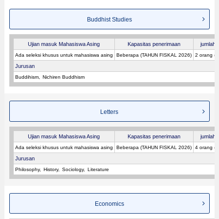
Buddhist Studies
Ujian masuk Mahasiswa Asing
Kapasitas penerimaan
jumlah p
Ada seleksi khusus untuk mahasiswa asing
Beberapa (TAHUN FISKAL 2026)
2 orang (
Jurusan
Buddihism
Nichiren Buddhism
Letters
Ujian masuk Mahasiswa Asing
Kapasitas penerimaan
jumlah p
Ada seleksi khusus untuk mahasiswa asing
Beberapa (TAHUN FISKAL 2026)
4 orang (
Jurusan
Philosophy
History
Sociology
Literature
Economics