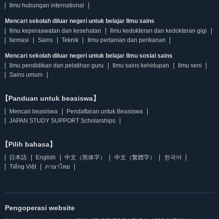
Ilmu hubungan international
Mencari sekolah diluar negeri untuk belajar Ilmu sains
Ilmu keperaawatan dan kesehatan
Ilmu kedokteran dan kedokteran gigi
farmasi
Sains
Teknik
Ilmu pertanian dan perikanan
Mencari sekolah diluar negeri untuk belajar Ilmu sosial sains
Ilmu pendidikan dan pelatihan guru
Ilmu sains kehidupan
Ilmu seni
Sains umum
【Panduan untuk beasiswa】
Mencari beasiswa
Pendaftaran untuk Beasiswa
JAPAN STUDY SUPPORT Scholarships
【Pilih bahasa】
日本語
English
中文（简体字）
中文（繁體字）
한국어
Tiếng Việt
ภาษาไทย
Pengoperasi website