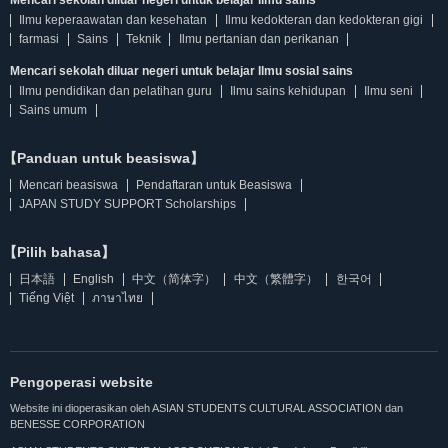
Mencari sekolah diluar negeri untuk belajar Ilmu sains
Ilmu keperaawatan dan kesehatan
Ilmu kedokteran dan kedokteran gigi
farmasi
Sains
Teknik
Ilmu pertanian dan perikanan
Mencari sekolah diluar negeri untuk belajar Ilmu sosial sains
Ilmu pendidikan dan pelatihan guru
Ilmu sains kehidupan
Ilmu seni
Sains umum
【Panduan untuk beasiswa】
Mencari beasiswa
Pendaftaran untuk Beasiswa
JAPAN STUDY SUPPORT Scholarships
【Pilih bahasa】
日本語
English
中文（简体字）
中文（繁體字）
한국어
Tiếng Việt
ภาษาไทย
Pengoperasi website
Website ini dioperasikan oleh ASIAN STUDENTS CULTURAL ASSOCIATION dan
BENESSE CORPORATION