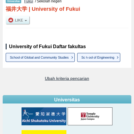
Fukui
/ Sekolah negeri
福井大学
|
University of Fukui
University of Fukui Daftar fakultas
School of Global and Community Studies
Scｈool of Engineering
Ubah kriteria pencarian
Universitas