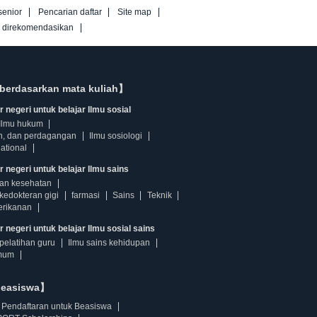
senior
Pencarian daftar
Site map
g direkomendasikan
berdasarkan mata kuliah】
 negeri untuk belajar Ilmu sosial
Ilmu hukum
n, dan perdagangan
Ilmu sosiologi
ational
r negeri untuk belajar Ilmu sains
dan kesehatan
kedokteran gigi
farmasi
Sains
Teknik
erikanan
 negeri untuk belajar Ilmu sosial sains
pelatihan guru
Ilmu sains kehidupan
mum
beasiswa】
Pendaftaran untuk Beasiswa