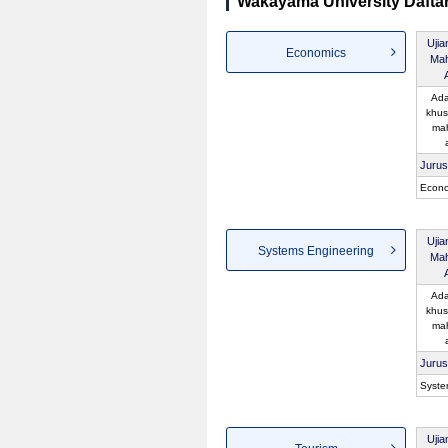
Wakayama University Daftar
Uji
Economics
Mah
Ada
khus
ma
Juru
Econo
Uji
Systems Engineering
Mah
Ada
khus
ma
Juru
Syste
Uji