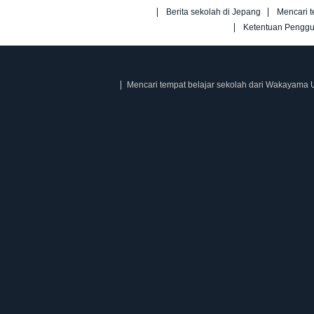
Berita sekolah di Jepang
Mencari t
Ketentuan Pengg
Mencari tempat belajar sekolah dari Wakayama U