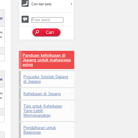
Cari dari peta
at
i,
i,
Panduan kehidupan di
Jepang untuk mahasiswa
asing
Prosedur Setelah Datang
at
di Jepang
i,
Kehidupan di Jepang
i,
Tips untuk Kehidupan
Yang Lebih
Menyenangkan
Pendaftaran untuk
Beasiswa