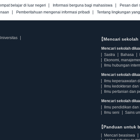
empat belajar di luar negeri
Informasi berguna bagi mahasiswa
Pesan dari 
unaan
Pemberitahuan mengenai informasi pribadi
Tentang lingkungan yan
niversitas
【Mencari sekolah 
Mencari sekolah diluar
Sastra
Bahasa
Ekonomi, manajeme
Ilmu hubungan intern
Mencari sekolah dilua
Ilmu keperaawatan 
Ilmu kedokteran dan 
Ilmu pertanian dan p
Mencari sekolah diluar
Ilmu pendidikan dan 
Ilmu seni
Sains u
【Panduan untuk 
Mencari beasiswa