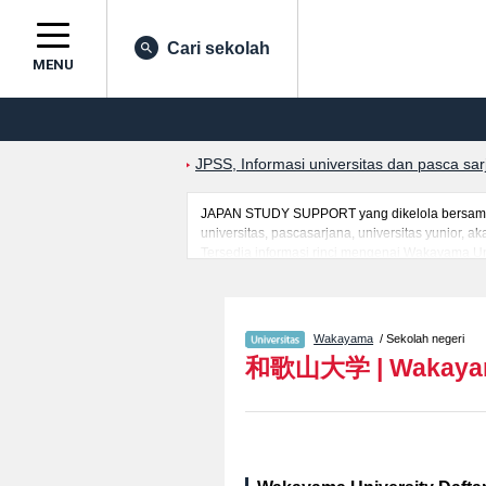
Cari sekolah
MENU
JPSS, Informasi universitas dan pasca sa
JAPAN STUDY SUPPORT yang dikelola bersama o
universitas, pascasarjana, universitas yunior,
Tersedia informasi rinci mengenai Wakayama Uni
serta berbagai informasi yang berguna bagi ma
informasi mengenai ujian masuk, prasarana kam
Wakayama
/ Sekolah negeri
和歌山大学
|
Wakayam