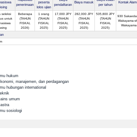
asiswa
peserta
Biaya masuk
Kontak Alam
penerimaan
pendaftaran
per tahun
Asing
lolos ujian
 seleksi
Beberapa
1 orang
17,000 JPY
282,000 JPY
535,800 JPY
930 Sakaedan
us untuk
(TAHUN
(TAHUN
(TAHUN
(TAHUN
(TAHUN
Wakayama-sh
hasiswa
FISKAL
FISKAL
FISKAL
FISKAL
FISKAL
Wakayama
asing
2026)
2025)
2025)
2025)
2025)
san
sm
Ilmu hukum
 Ekonomi, manajemen, dan perdagangan
lmu hubungan international
eknik
 Sains umum
astra
lmu sosiologi