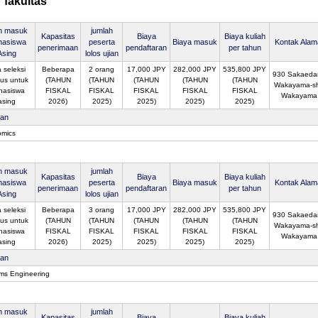
 fakultas
an masuk
jumlah
Kapasitas
Biaya
Biaya kuliah
asiswa
peserta
Biaya masuk
Kontak Alam
penerimaan
pendaftaran
per tahun
Asing
lolos ujian
 seleksi
Beberapa
2 orang
17,000 JPY
282,000 JPY
535,800 JPY
930 Sakaedan
us untuk
(TAHUN
(TAHUN
(TAHUN
(TAHUN
(TAHUN
Wakayama-sh
hasiswa
FISKAL
FISKAL
FISKAL
FISKAL
FISKAL
Wakayama
asing
2026)
2025)
2025)
2025)
2025)
san
mics
an masuk
jumlah
Kapasitas
Biaya
Biaya kuliah
asiswa
peserta
Biaya masuk
Kontak Alam
penerimaan
pendaftaran
per tahun
Asing
lolos ujian
 seleksi
Beberapa
3 orang
17,000 JPY
282,000 JPY
535,800 JPY
930 Sakaedan
us untuk
(TAHUN
(TAHUN
(TAHUN
(TAHUN
(TAHUN
Wakayama-sh
hasiswa
FISKAL
FISKAL
FISKAL
FISKAL
FISKAL
Wakayama
asing
2026)
2025)
2025)
2025)
2025)
san
ms Engineering
an masuk
jumlah
Kapasitas
Biaya
Biaya kuliah