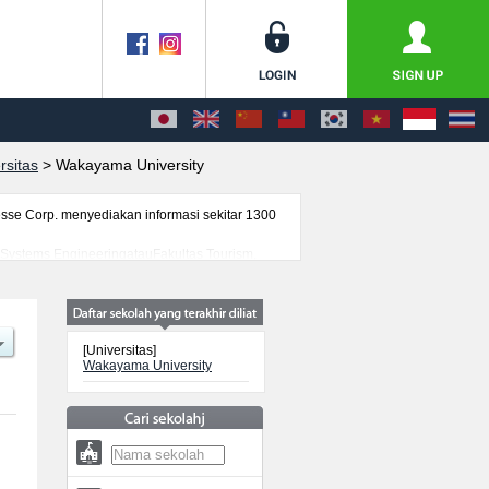
rsitas
>
Wakayama University
se Corp. menyediakan informasi sekitar 1300
s Systems EngineeringatauFakultas Tourism,
an ujian masuk mahasiswa(i) mancanegara,
[Universitas]
Wakayama University