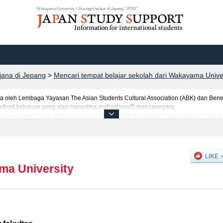
Wakayama University | Jika ingin belajar di Jepang, "JPSS"
rjana di Jepang
>
Mencari tempat belajar sekolah dari Wakayama Unive
leh Lembaga Yayasan The Asian Students Cultural Association (ABK) dan Benes
 akademi kejuruan yang siap menerima mahasiswa(i) mancanegara.
versity, mencakup informasi per fakultas seperti Fakultas EconomicsatauFakulta
hasiswa(i) mancanegara seperti kuota untuk jumlah pendaftar dan jumlah kelulus
pus, akses jalan, dan lainnya. Silakan memanfaatkannya.
a University