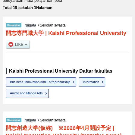
persyaratan mata pelajar dan peta
Total 19 sekolah 1Halaman
Niigata
/ Sekolah swasta
開志専門職大学
|
Kaishi Professional University
Kaishi Professional University Daftar fakultas
Business Innovation and Entreprenurship
Information
Anime and Manga Arts
Niigata
/ Sekolah swasta
開志創造大学(仮称) ※2026年4月開設予定
|