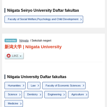
Niigata Seiryo University Daftar fakultas
Faculty of Social Welfare,Psychology and Child Development
Niigata
/ Sekolah negeri
新潟大学
|
Niigata University
Niigata University Daftar fakultas
Humanities
Law
Faculty of Economic Sciences
Science
Dentistry
Engineering
Agriculture
Medicine