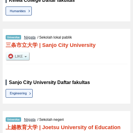
Keiwa College Daftar fakultas
Humanities
Niigata
/ Sekolah lokal pablik
三条市立大学
|
Sanjo City University
Sanjo City University Daftar fakultas
Engineering
Niigata
/ Sekolah negeri
上越教育大学
|
Joetsu University of Education