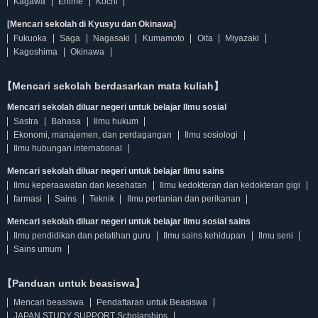
Kagawa
Ehime
Kochi
[Mencari sekolah di Kyusyu dan Okinawa]
Fukuoka
Saga
Nagasaki
Kumamoto
Oita
Miyazaki
Kagoshima
Okinawa
【Mencari sekolah berdasarkan mata kuliah】
Mencari sekolah diluar negeri untuk belajar Ilmu sosial
Sastra
Bahasa
Ilmu hukum
Ekonomi, manajemen, dan perdagangan
Ilmu sosiologi
Ilmu hubungan international
Mencari sekolah diluar negeri untuk belajar Ilmu sains
Ilmu keperaawatan dan kesehatan
Ilmu kedokteran dan kedokteran gigi
farmasi
Sains
Teknik
Ilmu pertanian dan perikanan
Mencari sekolah diluar negeri untuk belajar Ilmu sosial sains
Ilmu pendidikan dan pelatihan guru
Ilmu sains kehidupan
Ilmu seni
Sains umum
【Panduan untuk beasiswa】
Mencari beasiswa
Pendaftaran untuk Beasiswa
JAPAN STUDY SUPPORT Scholarships