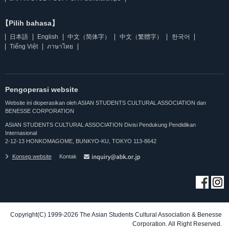
【Pilih bahasa】
日本語
English
中文（简体字）
中文（繁體字）
한국어
Tiếng Việt
ภาษาไทย
Pengoperasi website
Website ini dioperasikan oleh ASIAN STUDENTS CULTURAL ASSOCIATION dan
BENESSE CORPORATION
ASIAN STUDENTS CULTURAL ASSOCIATION Divisi Pendukung Pendidikan
Internasional
2-12-13 HONKOMAGOME, BUNKYO-KU, TOKYO 113-8642
Konsep website
Kontak
Copyright(C) 1999-2026 The Asian Students Cultural Association & Benesse
Corporation. All Right Reserved.