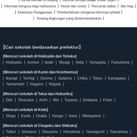
Berita sekolah di Jepang
Mencari tempat belajar di luar negeri
Informasi berguna bagi mahasiswa
Pesan dari senior
Pencarian daftar
Site map
Ketentuan Penggunaan
Pemberitahuan mengenai informasi pribadi
Tentang lingkungan yang direkomendasikan
【Cari sekolah berdasarkan prefektur】
[Mencari sekolah di Hokkaido dan Tohoku]
Hokkaido
Aomori
Iwate
Miyagi
Akita
Yamagata
Fukushima
[Mencari sekolah di Kanto dan Koshinetsu]
Ibaragi
Tochigi
Gunma
Saitama
Chiba
Tokyo
Kanagawa
Yamanashi
Nagano
Niigata
[Mencari sekolah di Tokai dan Hokuriku]
Gifu
Shizuoka
Aichi
Mie
Toyama
Ishikawa
Fukui
[Mencari sekolah di Kinki]
Shiga
Kyoto
Osaka
Hyogo
Nara
Wakayama
[Mencari sekolah di Chugoku dan Shikoku]
Tottori
Shimane
Okayama
Hiroshima
Yamaguchi
Tokushima