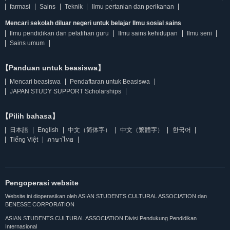
farmasi
Sains
Teknik
Ilmu pertanian dan perikanan
Mencari sekolah diluar negeri untuk belajar Ilmu sosial sains
Ilmu pendidikan dan pelatihan guru
Ilmu sains kehidupan
Ilmu seni
Sains umum
【Panduan untuk beasiswa】
Mencari beasiswa
Pendaftaran untuk Beasiswa
JAPAN STUDY SUPPORT Scholarships
【Pilih bahasa】
日本語
English
中文（简体字）
中文（繁體字）
한국어
Tiếng Việt
ภาษาไทย
Pengoperasi website
Website ini dioperasikan oleh ASIAN STUDENTS CULTURAL ASSOCIATION dan
BENESSE CORPORATION
ASIAN STUDENTS CULTURAL ASSOCIATION Divisi Pendukung Pendidikan
Internasional