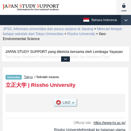
Bahasa Indonesia
JPSS, Informasi universitas dan pasca sarjana di Jepang
>
Mencari tempat
belajar sekolah dari Tokyo Universitas
>
Rissho University
>
Geo-
Environmental Science
JAPAN STUDY SUPPORT yang dikelola bersama oleh Lembaga Yayasan
The Asian Students Cultural Association (ABK) dan Benesse Corp.
menyediakan informasi sekitar 1300 universitas, pascasarjana, universitas
yunior, akademi kejuruan yang siap menerima mahasiswa(i) mancanegara.
Tersedia informasi rinci mengenai Rissho University, mencakup informasi
Tokyo
/ Sekolah swasta
per fakultas seperti Fakultas Buddhist StudiesatauFakultas
LettersatauFakultas EconomicsatauFakultas Business
立正大学
|
Rissho University
AdministrationatauFakultas LawatauFakultas Social WelfareatauFakultas
Geo-Environmental ScienceatauFakultas PsychologyatauFakultas Data
Science, serta berbagai informasi yang berguna bagi mahasiswa(i)
mancanegara seperti kuota untuk jumlah pendaftar dan jumlah kelulusan
ujian masuk mahasiswa(i) mancanegara, informasi mengenai ujian masuk,
prasarana kampus, akses jalan, dan lainnya. Silakan memanfaatkannya.
Official site:
https://www.ris.ac.jp/
Rissho UniversityKembali ke halaman utama