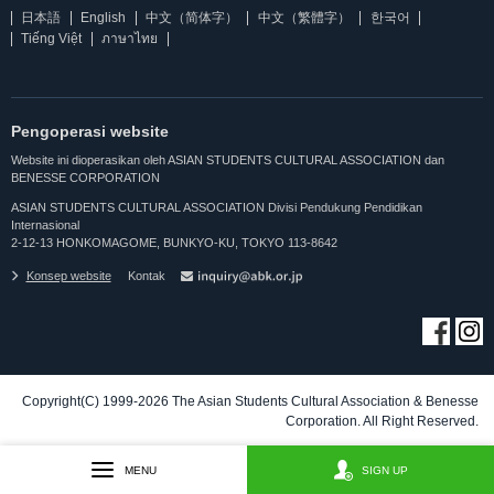
日本語
English
中文（简体字）
中文（繁體字）
한국어
Tiếng Việt
ภาษาไทย
Pengoperasi website
Website ini dioperasikan oleh ASIAN STUDENTS CULTURAL ASSOCIATION dan
BENESSE CORPORATION
ASIAN STUDENTS CULTURAL ASSOCIATION Divisi Pendukung Pendidikan
Internasional
2-12-13 HONKOMAGOME, BUNKYO-KU, TOKYO 113-8642
Konsep website
Kontak
Copyright(C) 1999-2026 The Asian Students Cultural Association & Benesse
Corporation. All Right Reserved.
MENU
SIGN UP