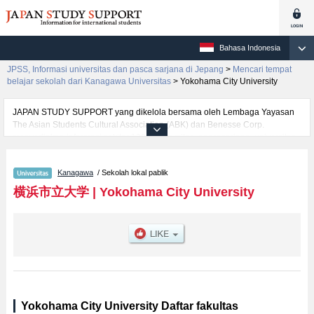
Bahasa Indonesia
JPSS, Informasi universitas dan pasca sarjana di Jepang
>
Mencari tempat
belajar sekolah dari Kanagawa Universitas
>
Yokohama City University
JAPAN STUDY SUPPORT yang dikelola bersama oleh Lembaga Yayasan
The Asian Students Cultural Association (ABK) dan Benesse Corp.
menyediakan informasi sekitar 1300 universitas, pascasarjana, universitas
yunior, akademi kejuruan yang siap menerima mahasiswa(i) mancanegara.
Tersedia informasi rinci mengenai Yokohama City University, mencakup
Kanagawa
/ Sekolah lokal pablik
informasi per fakultas seperti Fakultas Budaya internasionalatauFakultas
fakultas KedokteranatauFakultas Ilmu DataatauFakultas Bisnis
横浜市立大学
|
Yokohama City University
internasionalatauFakultas Fakultas Sains, serta berbagai informasi yang
berguna bagi mahasiswa(i) mancanegara seperti kuota untuk jumlah
pendaftar dan jumlah kelulusan ujian masuk mahasiswa(i) mancanegara,
informasi mengenai ujian masuk, prasarana kampus, akses jalan, dan
lainnya. Silakan memanfaatkannya.
Yokohama City University Daftar fakultas