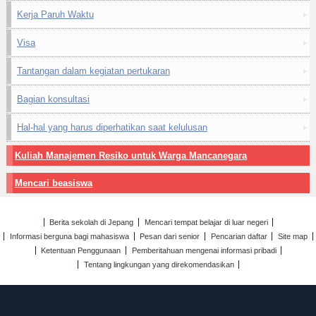
Kerja Paruh Waktu
Visa
Tantangan dalam kegiatan pertukaran
Bagian konsultasi
Hal-hal yang harus diperhatikan saat kelulusan
Kuliah Manajemen Resiko untuk Warga Mancanegara
Mencari beasiswa
Berita sekolah di Jepang
Mencari tempat belajar di luar negeri
Informasi berguna bagi mahasiswa
Pesan dari senior
Pencarian daftar
Site map
Ketentuan Penggunaan
Pemberitahuan mengenai informasi pribadi
Tentang lingkungan yang direkomendasikan