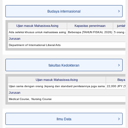
Budaya internasional
Ujian masuk Mahasiswa Asing
Kapasitas penerimaan
jumlah p
Ada seleksi khusus untuk mahasiswa asing
Beberapa (TAHUN FISKAL 2026)
5 orang (
Jurusan
Department of International Liberal Arts
fakultas Kedokteran
Ujian masuk Mahasiswa Asing
Biaya p
Ujian sama dengan orang Jepang dan standard penilaiannya juga sama
22,000 JPY (T
Jurusan
Medical Course
Nursing Course
Ilmu Data