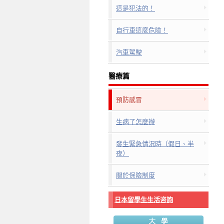
這是犯法的！
自行車這麼危險！
汽車駕駛
醫療篇
預防感冒
生病了怎麼辦
發生緊急情況時（假日、半
夜）
關於保險制度
日本留學生生活咨詢