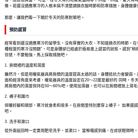
像。若還沒適應寒冷的人根本搞不清楚調換衣服時節和防寒措施，身體健康
那麼，讓我們看一下關於冬天的防寒對策吧。
預防感冒
經常看到還沒適應寒冷的留學生，沒有厚實的大衣、不知道換衣的時節，在
種程度的寒冷沒問題"，可是身體卻已經處於極易患上感冒的狀態。感到"稍
信號，不要勉強，馬上採取措施吧。
1. 房間裡的溫度和濕度
雖然冷，但是用暖氣器具將房間的溫度提高太過的話，身體抵抗力會變弱，
面和經濟角度來考慮，暖氣器具的溫度設定在20～22度是最好的 同時，
將房間內的濕度保持在50～60％吧。使用加濕器，也可以在房間裡放上濕毛
2. 襪子和圍巾
保暖好腳和頭部，寒冷就會柔和很多。在房間里特別要穿上襪子。 如果還
吧。
3. 洗手和漱口
從外面返回時一定要用肥皂洗手，並漱口。 當喉嚨感到痛，在症狀輕微時