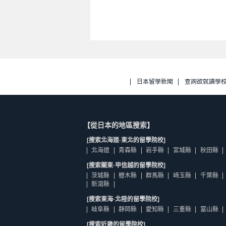
日本留學新聞
查詢欲就讀學
【從日本的地區搜索】
[搜索北海道·東北的留學院校]
北海道
青森縣
岩手縣
宮城縣
秋田縣
[搜索關東·甲信越的留學院校]
茨城縣
櫪木縣
群馬縣
崎玉縣
千葉縣
新瀉縣
[搜索東海·北陸的留學院校]
岐阜縣
靜岡縣
愛知縣
三重縣
富山縣
[搜索近畿的留學院校]