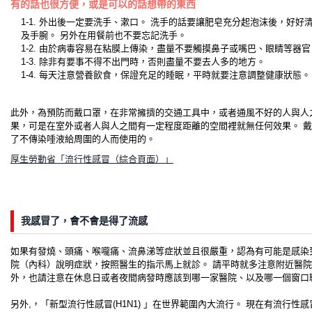
有的話也很方便，或是可以的話想帶的東西
1-1. 外出後一定要洗手、漱口。 洗手的話要讓肥皂充分起泡沫後，好
及手腕。 另外在用餐前也不要忘記洗手。
1-2. 由於病毒容易在粘膜上傳染，盡量不要觸摸鼻子或嘴巴、眼睛等器官
1-3. 除非有要事不得不出門時，否則盡量不要去人多的地方。
1-4. 每天注意營養飲食，保證充足的睡眠，平時就要注意調整健康狀態。
此外，為預防而戴口罩，在非常擁擠的交通工具中，或者通風不好的人與人
果，可是在室外或者人與人之間有一定程度距離的空間裡就無任何效果。 
了不傳染唾液給周圍的人而使用的。
厚生勞動省「流行性感冒（綜合頁面）」
我感冒了，會不會是得了流感
如果有發燒、頭痛、喉嚨痛、流鼻涕等症狀並且很嚴重，認為有可能是感染
院（內科）說明症狀，按照醫生的指示馬上就診。 請平時就多注意附近醫院
外，也請注意在休息日或者夜間病發時應該到哪一家醫院、以及哪一個窗口
另外,，「新型流行性感冒(H1N1) 」在世界範圍內大流行。 現在有流行