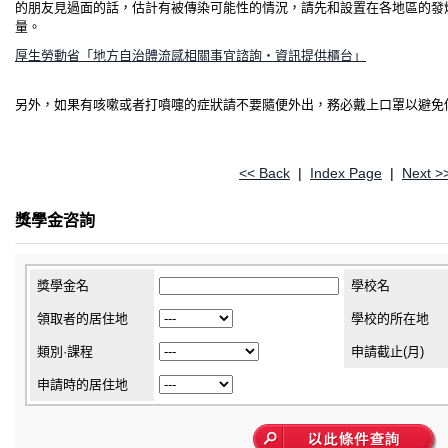
的朋友見過面的話，估計有被傳染可能性的情況，請先和設置在各地區的發
量。
厚生勞動省「地方自治體流感相關事宜諮詢・資訊提供櫃台」
另外，如果有咳嗽或者打噴嚏的症狀請不要隨便外出，務必戴上口罩以避免
<< Back
|
Index Page
|
Next >
獎學金咨詢
獎學金名
學校名
領取者的居住地
學校的所在地
類別·課程
申請截止(月)
申請時的居住地