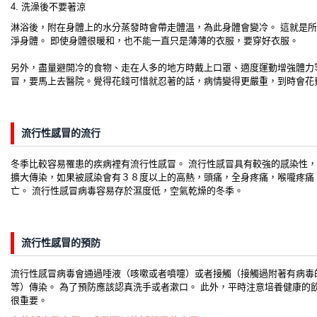
4. 洗澡後不要著涼
淋浴後，附在身體上的水分蒸發時會帶走體溫，為此身體會變冷。 這就是所
淨身體。 即使身體很暖和，也不能一直只是薄薄的衣服，要穿好衣服。
另外，盡量避開冷的食物、走在人多的地方時戴上口罩、適度運動增強體力
冒，要馬上去醫院。覺得花錢可惜就忍著的話，病情變得更嚴重，到時會花
流行性感冒的流行
冬季比較容易罹患的疾病裡有流行性感冒。 流行性感冒具有較強的感染性
擴大傳染，如果被感染會有３８度以上的高熱，頭痛，全身疼痛，喉嚨疼痛
亡。 流行性感冒病毒容易存於濕度低，空氣乾燥的冬季。
流行性感冒的預防
流行性感冒病毒會通過唾液（咳嗽或者噴嚏）或者接觸（接觸過附著有病毒
等）傳染。 為了預防應該認真洗手或者漱口。 此外，平時注意培養健康的
很重要。