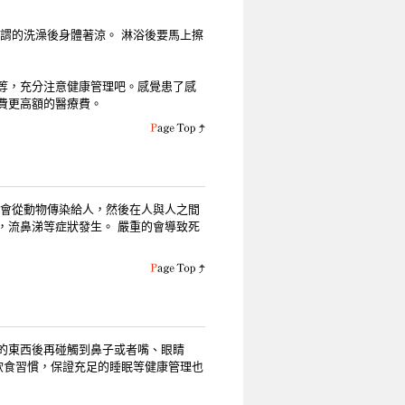
謂的洗澡後身體著涼。 淋浴後要馬上擦
等，充分注意健康管理吧。感覺患了感
費更高額的醫療費。
，會從動物傳染給人，然後在人與人之間
，流鼻涕等症狀發生。 嚴重的會導致死
的東西後再碰觸到鼻子或者嘴、眼睛
飲食習慣，保證充足的睡眠等健康管理也