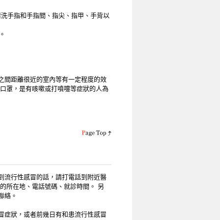
好清洗手指和手指間、指尖、指甲、手背以
。
之間距離很近的室內等有一定程度的效
戴口罩，是有咳嗽或打噴嚏等症狀的人為
到流行性感冒的話，請打電話到附近醫
的所在地、電話號碼、就診時間。 另
聯絡。
性感冒症狀，或者前幾日有和患流行性感冒