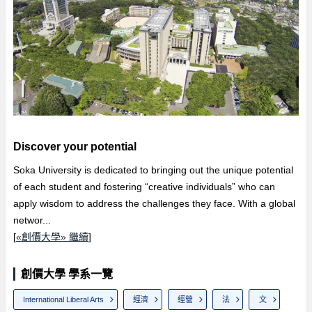
Discover your potential
Soka University is dedicated to bringing out the unique potential
of each student and fostering “creative individuals” who can
apply wisdom to address the challenges they face. With a global
networ...
[
«創價大學» 繼續
]
創價大學 學系一覽
International Liberal Arts
經濟
經營
法
文