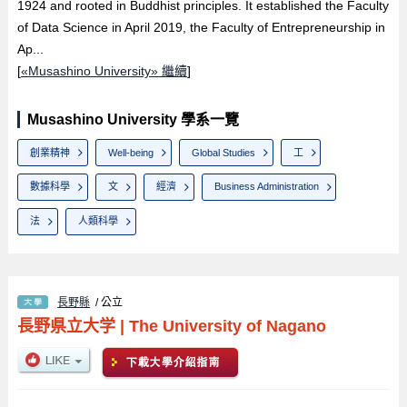
1924 and rooted in Buddhist principles. It established the Faculty
of Data Science in April 2019, the Faculty of Entrepreneurship in
Ap...
[
«Musashino University» 繼續
]
Musashino University 學系一覽
創業精神
Well-being
Global Studies
工
數據科學
文
經濟
Business Administration
法
人類科學
長野縣
/ 公立
長野県立大学
|
The University of Nagano