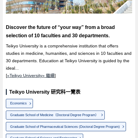
Discover the future of “your way” from a broad
selection of 10 faculties and 30 departments.
Teikyo University is a comprehensive institution that offers
studies in medicine, humanities, and sciences in 10 faculties and
30 departments. Education at Teikyo University is guided by the
ideal...
[
«Teikyo University» 繼續
]
Teikyo University 研究科一覽表
Economics
Graduate School of Medicine（Doctoral Degree Program）
Graduate School of Pharmaceutical Sciences (Doctoral Degree Program)