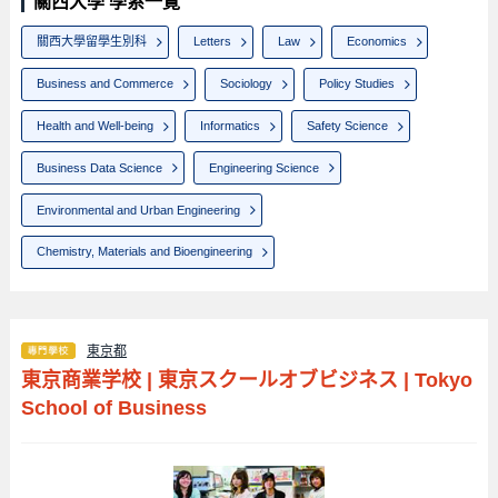
關西大學 學系一覽
關西大學留學生別科
Letters
Law
Economics
Business and Commerce
Sociology
Policy Studies
Health and Well-being
Informatics
Safety Science
Business Data Science
Engineering Science
Environmental and Urban Engineering
Chemistry, Materials and Bioengineering
東京都
東京商業学校
|
東京スクールオブビジネス
|
Tokyo
School of Business