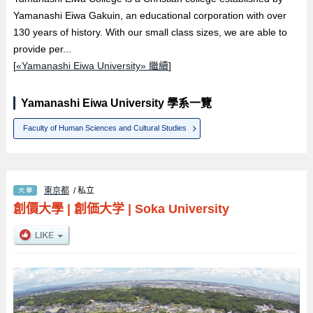
Yamanashi Eiwa Gakuin, an educational corporation with over
130 years of history. With our small class sizes, we are able to
provide per...
[
«Yamanashi Eiwa University» 繼續
]
Yamanashi Eiwa University 學系一覽
Faculty of Human Sciences and Cultural Studies
東京都
/ 私立
創價大學
|
創価大学
|
Soka University