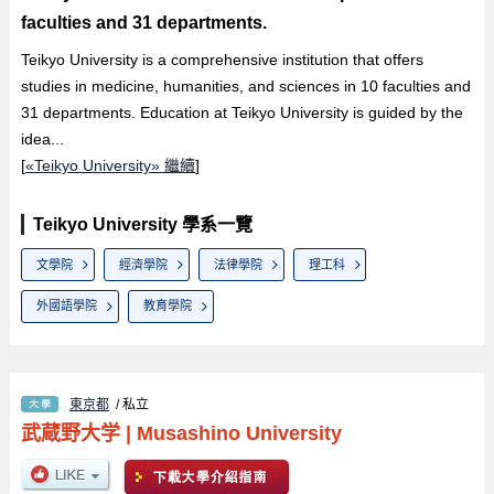
faculties and 31 departments.
Teikyo University is a comprehensive institution that offers
studies in medicine, humanities, and sciences in 10 faculties and
31 departments. Education at Teikyo University is guided by the
idea...
[
«Teikyo University» 繼續
]
Teikyo University 學系一覽
文學院
經濟學院
法律學院
理工科
外國語學院
教育學院
東京都
/ 私立
武蔵野大学
|
Musashino University