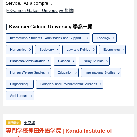
Service.” As a compre...
[
«Kwansei Gakuin University» 繼續
]
Kwansei Gakuin University 學系一覽
International Students - Admissions and Support –
Theology
Humanities
Sociology
Law and Politics
Economics
Business Administration
Science
Policy Studies
Human Welfare Studies
Education
International Studies
Engineering
Biological and Environmental Sciences
Architecture
東京都
専門学校神田外語学院
|
Kanda Institute of