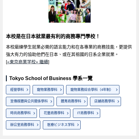
本校是在日本就業最有利的商務專門學校！
本校磨練學生就業必需的語言能力和在各專業的商務技能，更提供
強大有力的協助他們在日本、或在其祖國的日系企業就業。
[
«東京商業学校» 繼續
]
Tokyo School of Business 學系一覽
經營學科
寵物業務學科
寵物業務綜合學科（4年制）
宣傳媒體與公共關係學科
體育商務學科
店舖商務學科
時尚商務學科
花藝商務學科
IT商務學科
辦公室商務學科
医療ビジネス学科