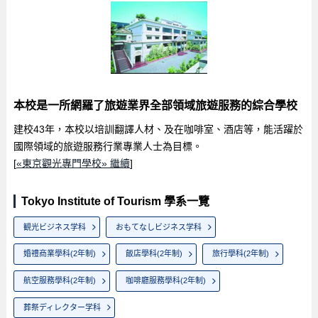
本校是一所網羅了旅遊業界全部領域旅遊服務的綜合學校
建校43年，本校以培訓翻譯人材、及在咖啡室、酒店等，能活躍於
國際領域的旅遊服務行業專業人士為目標。
[
«東京觀光專門學校» 繼續
]
Tokyo Institute of Tourism 學系一覽
観光ビジネス学科
おもてなしビジネス学科
婚禮商業學科(2年制)
飯店學科(2年制)
旅行學科(2年制)
航空服務學科(2年制)
咖啡廳服務學科(2年制)
葬祭ディレクター学科