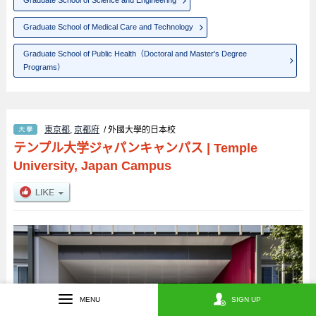
Graduate School of Science and Engineering
Graduate School of Medical Care and Technology
Graduate School of Public Health（Doctoral and Master's Degree
Programs）
東京都
,
京都府
/ 外國大學的日本校
テンプル大学ジャパンキャンパス
|
Temple
University, Japan Campus
MENU
SIGN UP