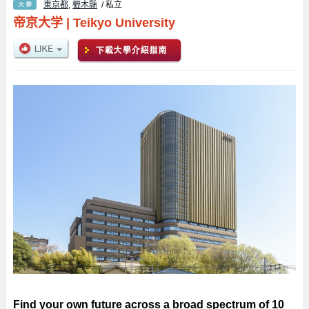
東京都
,
櫪木縣
/ 私立
帝京大学
|
Teikyo University
Find your own future across a broad spectrum of 10