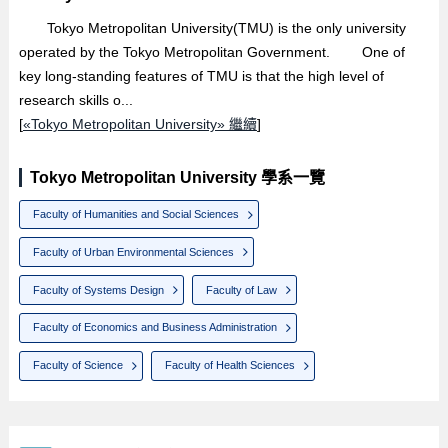
Tokyo Metropolitan University(TMU) is the only university
operated by the Tokyo Metropolitan Government. One of
key long-standing features of TMU is that the high level of
research skills o...
[
«Tokyo Metropolitan University» 繼續
]
Tokyo Metropolitan University 學系一覽
Faculty of Humanities and Social Sciences
Faculty of Urban Environmental Sciences
Faculty of Systems Design
Faculty of Law
Faculty of Economics and Business Administration
Faculty of Science
Faculty of Health Sciences