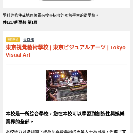
學科等條件或地理位置來搜尋招收外國留學生的從學校。
共1214所學校 第1頁
東京都
東京視覺藝術學校
|
東京ビジュアルアーツ
|
Tokyo
Visual Art
本校是一所綜合學校，您在本校可以學習到創造性與娛樂
業界的全部。
本校致力以培訓閣下成為您喜歡業界的專業人士為目標，倶備了完