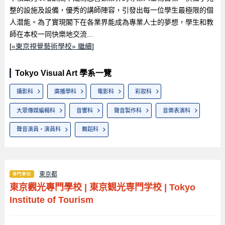
整的設施及設備，優秀的講師陣容，引發出每一位學生最極限的個
人潜能。為了實現閣下在各業界能成為專業人士的夢想，學生和教
師在本校一同快樂地交流...
[
«東京視覺藝術學校» 繼續
]
Tokyo Visual Art 學系一覽
攝影科
廣播學科
電影科
彩妝科
大眾傳媒編輯科
音響科
聲音製作科
音樂表演科
聲音演員‧演員科
舞蹈科
東京都
東京觀光專門學校
|
東京観光専門学校
|
Tokyo
Institute of Tourism