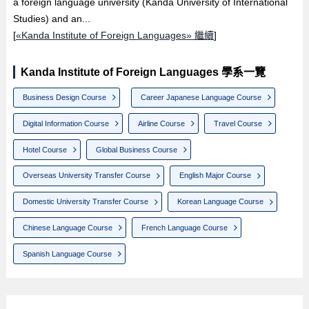
a foreign language university (Kanda University of International
Studies) and an...
[
«Kanda Institute of Foreign Languages» 繼續
]
Kanda Institute of Foreign Languages 學系一覽
Business Design Course
Career Japanese Language Course
Digital Information Course
Airline Course
Travel Course
Hotel Course
Global Business Course
Overseas University Transfer Course
English Major Course
Domestic University Transfer Course
Korean Language Course
Chinese Language Course
French Language Course
Spanish Language Course