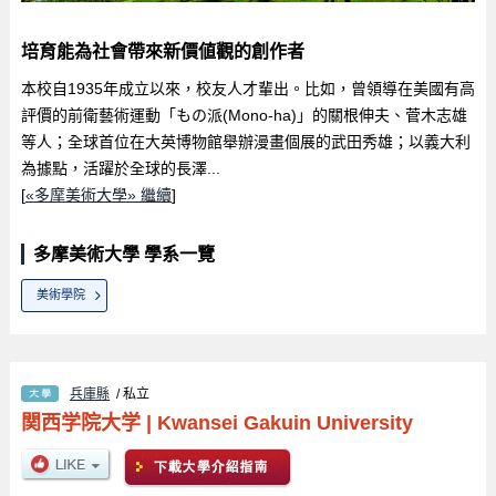
培育能為社會帶來新價値觀的創作者
本校自1935年成立以來，校友人才輩出。比如，曾領導在美國有高
評價的前衛藝術運動「もの派(Mono-ha)」的關根伸夫、菅木志雄
等人；全球首位在大英博物館舉辦漫畫個展的武田秀雄；以義大利
為據點，活躍於全球的長澤...
[
«多摩美術大學» 繼續
]
多摩美術大學 學系一覽
美術學院
兵庫縣
/ 私立
関西学院大学
|
Kwansei Gakuin University