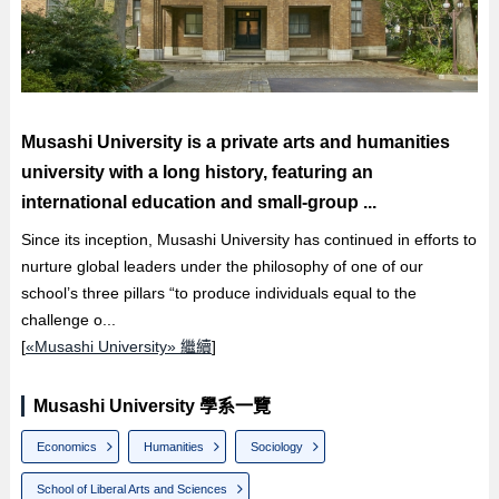
Musashi University is a private arts and humanities
university with a long history, featuring an
international education and small-group ...
Since its inception, Musashi University has continued in efforts to
nurture global leaders under the philosophy of one of our
school’s three pillars “to produce individuals equal to the
challenge o...
[
«Musashi University» 繼續
]
Musashi University 學系一覽
Economics
Humanities
Sociology
School of Liberal Arts and Sciences