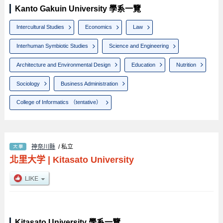
Kanto Gakuin University 學系一覽
Intercultural Studies
Economics
Law
Interhuman Symbiotic Studies
Science and Engineering
Architecture and Environmental Design
Education
Nutrition
Sociology
Business Administration
College of Informatics （tentative）
神奈川縣
/ 私立
北里大学
|
Kitasato University
Kitasato University 學系一覽