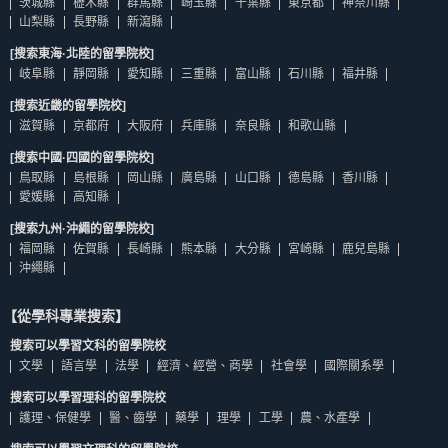
茨城縣
櫪木縣
群馬縣
崎玉縣
千葉縣
東京都
神奈川縣
山梨縣
長野縣
新瀉縣
[搜索東海·北陸的留學院校]
岐阜縣
靜岡縣
愛知縣
三重縣
富山縣
石川縣
福井縣
[搜索近畿的留學院校]
滋賀縣
京都府
大阪府
兵庫縣
奈良縣
和歌山縣
[搜索中國·四國的留學院校]
鳥取縣
島根縣
岡山縣
廣島縣
山口縣
德島縣
香川縣
愛媛縣
高知縣
[搜索九州·沖繩的留學院校]
福岡縣
佐賀縣
長崎縣
熊本縣
大分縣
宮崎縣
鹿兒島縣
沖繩縣
【從學科專業搜索】
搜索可以學習文科的留學院校
文學
語言學
法學
經濟、經營、商學
社會學
國際關系學
搜索可以學習理科的留學院校
護理、保健學
醫、齒學
藥學
理學
工學
農、水產學