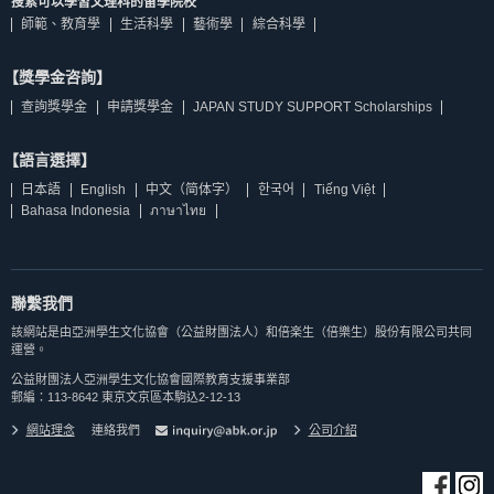
搜索可以學習文理科的留學院校
師範、教育學
生活科學
藝術學
綜合科學
【獎學金咨詢】
查詢獎學金
申請獎學金
JAPAN STUDY SUPPORT Scholarships
【語言選擇】
日本語
English
中文（简体字）
한국어
Tiếng Việt
Bahasa Indonesia
ภาษาไทย
聯繫我們
該網站是由亞洲學生文化協會（公益財團法人）和倍楽生（倍樂生）股份有限公司共同
運營。
公益財團法人亞洲學生文化協會國際教育支援事業部
郵編：113-8642 東京文京區本駒込2-12-13
網站理念
連絡我們
公司介紹