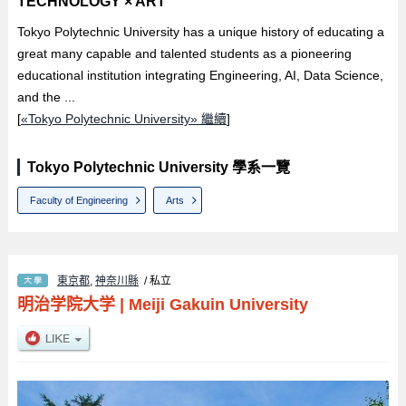
TECHNOLOGY × ART
Tokyo Polytechnic University has a unique history of educating a
great many capable and talented students as a pioneering
educational institution integrating Engineering, AI, Data Science,
and the ...
[
«Tokyo Polytechnic University» 繼續
]
Tokyo Polytechnic University 學系一覽
Faculty of Engineering
Arts
東京都
,
神奈川縣
/ 私立
明治学院大学
|
Meiji Gakuin University