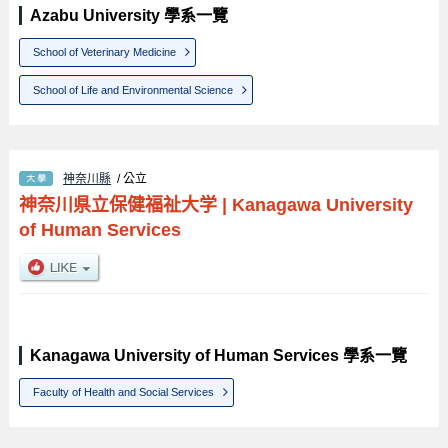
Azabu University 學系一覽
School of Veterinary Medicine
School of Life and Environmental Science
神奈川縣
/ 公立
神奈川県立保健福祉大学
|
Kanagawa University
of Human Services
Kanagawa University of Human Services 學系一覽
Faculty of Health and Social Services