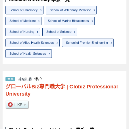
School of Pharmacy
School of Veterinary Medicine
School of Medicine
School of Marine Biosciences
School of Nursing
School of Science
School of Allied Health Sciences
School of Frontier Engineering
School of Health Sciences
神奈川縣
/ 私立
グローバルBiz専門職大学
|
Globiz Professional
University