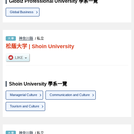
Globiz Professional University 學系一覽
Global Business
神奈川縣
/ 私立
松蔭大学
|
Shoin University
Shoin University 學系一覽
Managerial Culture
Communication and Culture
Tourism and Culture
神奈川縣
/ 私立