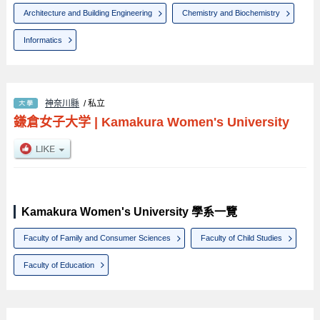
Architecture and Building Engineering
Chemistry and Biochemistry
Informatics
神奈川縣
/ 私立
鎌倉女子大学
|
Kamakura Women's University
Kamakura Women's University 學系一覽
Faculty of Family and Consumer Sciences
Faculty of Child Studies
Faculty of Education