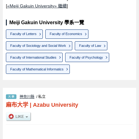
[
«Meiji Gakuin University» 繼續
]
Meiji Gakuin University 學系一覽
Faculty of Letters
Faculty of Economics
Faculty of Sociology and Social Work
Faculty of Law
Faculty of International Studies
Faculty of Psychology
Faculty of Mathematical Informatics
神奈川縣
/ 私立
麻布大学
|
Azabu University