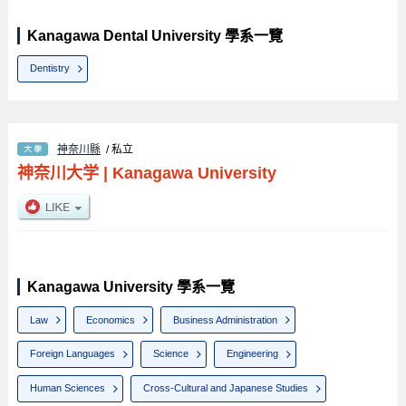
Kanagawa Dental University 學系一覽
Dentistry
神奈川縣
/ 私立
神奈川大学
|
Kanagawa University
Kanagawa University 學系一覽
Law
Economics
Business Administration
Foreign Languages
Science
Engineering
Human Sciences
Cross-Cultural and Japanese Studies