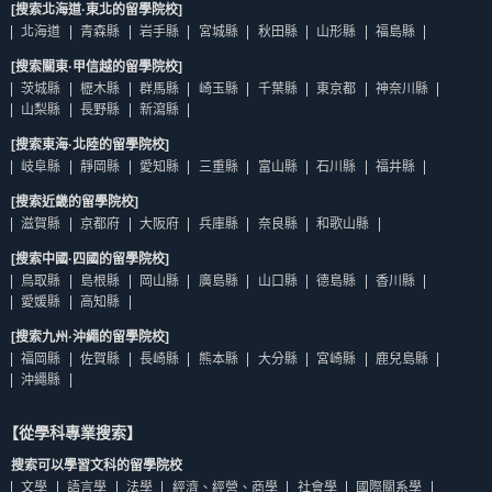
[搜索北海道·東北的留學院校]
北海道
青森縣
岩手縣
宮城縣
秋田縣
山形縣
福島縣
[搜索關東·甲信越的留學院校]
茨城縣
櫪木縣
群馬縣
崎玉縣
千葉縣
東京都
神奈川縣
山梨縣
長野縣
新瀉縣
[搜索東海·北陸的留學院校]
岐阜縣
靜岡縣
愛知縣
三重縣
富山縣
石川縣
福井縣
[搜索近畿的留學院校]
滋賀縣
京都府
大阪府
兵庫縣
奈良縣
和歌山縣
[搜索中國·四國的留學院校]
鳥取縣
島根縣
岡山縣
廣島縣
山口縣
德島縣
香川縣
愛媛縣
高知縣
[搜索九州·沖繩的留學院校]
福岡縣
佐賀縣
長崎縣
熊本縣
大分縣
宮崎縣
鹿兒島縣
沖繩縣
【從學科專業搜索】
搜索可以學習文科的留學院校
文學
語言學
法學
經濟、經營、商學
社會學
國際關系學