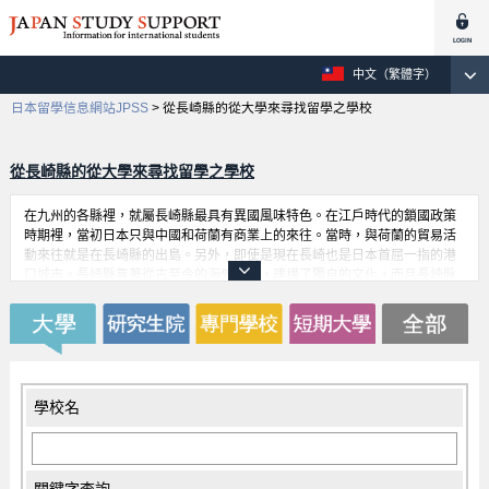
中文（繁體字）
日本留學信息網站JPSS
>
從長崎縣的從大學來尋找留學之學校
從長崎縣的從大學來尋找留學之學校
在九州的各縣裡，就屬長崎縣最具有異國風味特色。在江戶時代的鎖國政策
時期裡，當初日本只與中國和荷蘭有商業上的來往。當時，與荷蘭的貿易活
動來往就是在長崎縣的出島。另外，即使是現在長崎也是日本首屈一指的港
口城市。長崎縣靠著從古至今的海外交流，建構了獨自的文化，而且長崎縣
的各所大學也積極投入留學生教育。在大學以外還有留學支援機構；所以長
崎縣提供給留學生的支援是很無微不至且面面俱到的。而這些支援將是培育
國際人材的基礎。
學校名