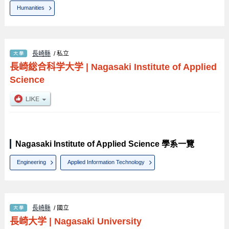
Humanities
長崎縣
/ 私立
長崎総合科学大学
|
Nagasaki Institute of Applied
Science
Nagasaki Institute of Applied Science 學系一覽
Engineering
Applied Information Technology
長崎縣
/ 國立
長崎大学
|
Nagasaki University