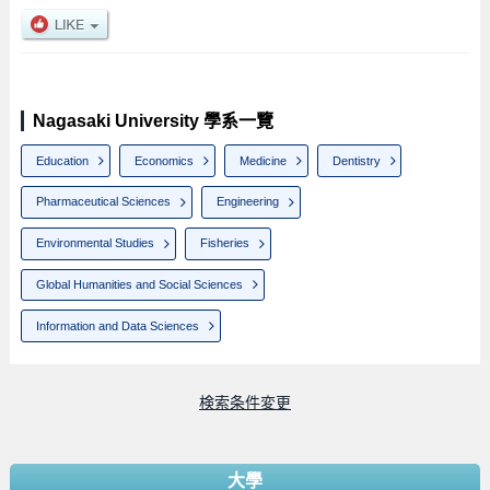
Nagasaki University 學系一覽
Education
Economics
Medicine
Dentistry
Pharmaceutical Sciences
Engineering
Environmental Studies
Fisheries
Global Humanities and Social Sciences
Information and Data Sciences
検索条件変更
大學