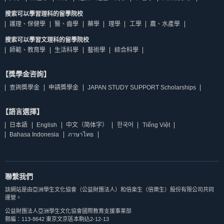
搜索可以學習理科的留學院校
護理、保健學
醫、齒學
藥學
理學
工學
農、水產學
搜索可以學習文理科的留學院校
師範、教育學
生活科學
藝術學
綜合科學
【獎學金咨詢】
查詢獎學金
申請獎學金
JAPAN STUDY SUPPORT Scholarships
【語言選擇】
日本語
English
中文（简体字）
한국어
Tiếng Việt
Bahasa Indonesia
ภาษาไทย
聯繫我們
該網站是由亞洲學生文化協會（公益財團法人）和倍楽生（倍樂生）股份有限公司共同
運營。
公益財團法人亞洲學生文化協會國際教育支援事業部
郵編：113-8642 東京文京區本駒込2-12-13