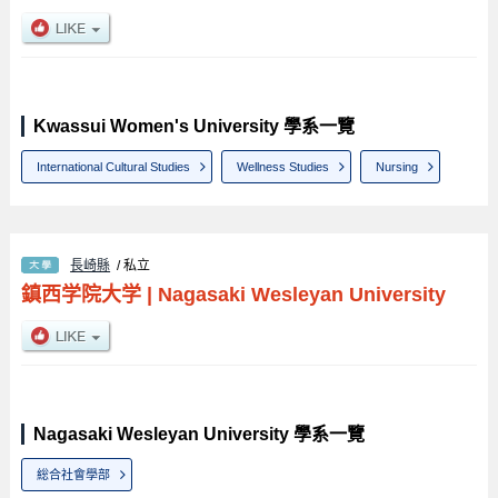
Kwassui Women's University 學系一覽
International Cultural Studies
Wellness Studies
Nursing
長崎縣
/ 私立
鎮西学院大学
|
Nagasaki Wesleyan University
Nagasaki Wesleyan University 學系一覽
総合社會學部