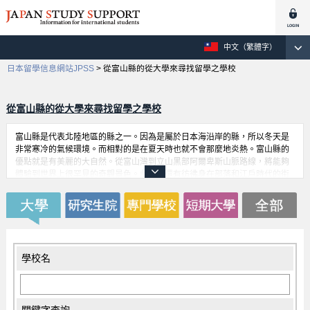
中文（繁體字）
日本留學信息網站JPSS
>
從富山縣的從大學來尋找留學之學校
從富山縣的從大學來尋找留學之學校
富山縣是代表北陸地區的縣之一。因為是屬於日本海沿岸的縣，所以冬天是
非常寒冷的氣候環境。而相對的是在夏天時也就不會那麼地炎熱。富山縣的
優點就是有美麗的大自然。從富山灣到立山黑部阿爾卑斯山脈路線，將能夠
體驗到世界上很罕見的奇觀景色。此外，還有彷彿身在部落和江戶時代的街
景氛圍，可以說是在富山縣留學的好處。自然和歷史等等是富山縣吸引許多
留學生前來的一大的魅力。
學校名