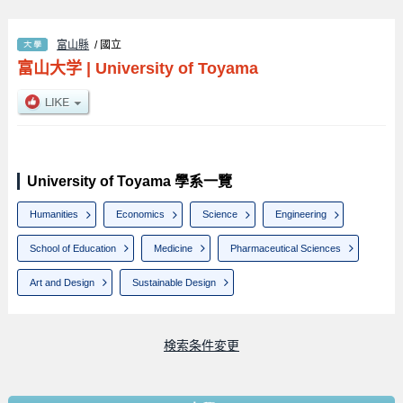
富山縣
/ 國立
富山大学
|
University of Toyama
University of Toyama 學系一覽
Humanities
Economics
Science
Engineering
School of Education
Medicine
Pharmaceutical Sciences
Art and Design
Sustainable Design
検索条件変更