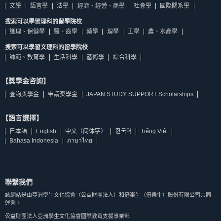
文學
語言學
法學
經濟、經營、商學
社會學
國際關系學
搜索可以學習理科的留學院校
護理、保健學
醫、齒學
藥學
理學
工學
農、水產學
搜索可以學習文理科的留學院校
師範、教育學
生活科學
藝術學
綜合科學
【獎學金咨詢】
查詢獎學金
申請獎學金
JAPAN STUDY SUPPORT Scholarships
【語言選擇】
日本語
English
中文（简体字）
한국어
Tiếng Việt
Bahasa Indonesia
ภาษาไทย
聯繫我們
該網站是由亞洲學生文化協會（公益財團法人）和倍楽生（倍樂生）股份有限公司共同
運營。
公益財團法人亞洲學生文化協會國際教育支援事業部