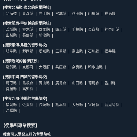
[搜索北海道·東北的留學院校]
北海道
青森縣
岩手縣
宮城縣
秋田縣
山形縣
福島縣
[搜索關東·甲信越的留學院校]
茨城縣
櫪木縣
群馬縣
崎玉縣
千葉縣
東京都
神奈川縣
山梨縣
長野縣
新瀉縣
[搜索東海·北陸的留學院校]
岐阜縣
靜岡縣
愛知縣
三重縣
富山縣
石川縣
福井縣
[搜索近畿的留學院校]
滋賀縣
京都府
大阪府
兵庫縣
奈良縣
和歌山縣
[搜索中國·四國的留學院校]
鳥取縣
島根縣
岡山縣
廣島縣
山口縣
德島縣
香川縣
愛媛縣
高知縣
[搜索九州·沖繩的留學院校]
福岡縣
佐賀縣
長崎縣
熊本縣
大分縣
宮崎縣
鹿兒島縣
沖繩縣
【從學科專業搜索】
搜索可以學習文科的留學院校