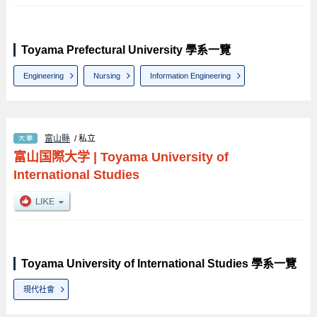
Toyama Prefectural University 學系一覽
Engineering
Nursing
Information Engineering
富山縣
/ 私立
富山国際大学
|
Toyama University of
International Studies
Toyama University of International Studies 學系一覽
現代社會