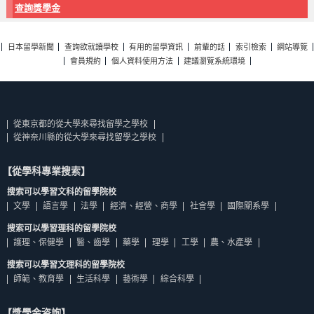
查詢獎學金
日本留學新聞
查詢欲就讀學校
有用的留學資訊
前輩的話
索引檢索
網站導覽
會員規約
個人資料使用方法
建議瀏覽系統環境
從東京都的從大學來尋找留學之學校
從神奈川縣的從大學來尋找留學之學校
【從學科專業搜索】
搜索可以學習文科的留學院校
文學
語言學
法學
經濟、經營、商學
社會學
國際關系學
搜索可以學習理科的留學院校
護理、保健學
醫、齒學
藥學
理學
工學
農、水產學
搜索可以學習文理科的留學院校
師範、教育學
生活科學
藝術學
綜合科學
【獎學金咨詢】