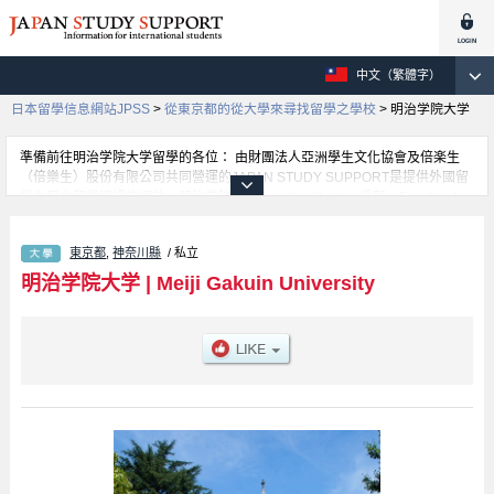
中文（繁體字）
日本留學信息網站JPSS
>
從東京都的從大學來尋找留學之學校
>
明治学院大学
準備前往明治学院大学留學的各位： 由財團法人亞洲學生文化協會及倍楽生
（倍樂生）股份有限公司共同營運的JAPAN STUDY SUPPORT是提供外國留
學生日本留學資訊的網站。明治学院大学Faculty of Letters學部、Faculty of
Economics學部、Faculty of Sociology and Social Work學部、Faculty of Law
學部、Faculty of International Studies學部、Faculty of Psychology學部、
東京都
,
神奈川縣
/ 私立
Faculty of Mathematical Informatics學部等等，各科系的詳細資訊都分別刊載
在此網站。有需要明治学院大学留學資訊的各位同學，請多多利用此網站查
明治学院大学
|
Meiji Gakuin University
詢。另外，此網站上也有刊載約招收留學生的1300所大學、大學院、短大、專
門學校等資訊。