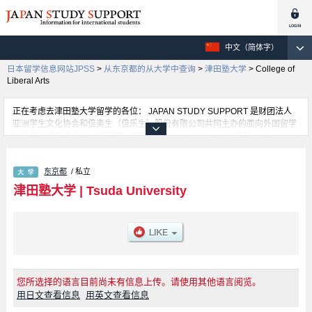
中文（简体字）
日本留学信息网站JPSS
>
从东京都的从大学中查询
>
津田塾大学
>
College of
Liberal Arts
正在考虑去津田塾大学留学的各位： JAPAN STUDY SUPPORT 是财团法人
亚洲学生文化协会和倍楽生（倍乐生）股份有限公司共同主办的面向外国留学
生的日本留学信息网。 津田塾大学的College of Liberal Arts 学部、College of
Policy Studies 学部等，不同系的详细信息都分别登载在此信息网上。正在寻
找津田塾大学的留学信息的各位同学，请利用此网查询。另外，在此网上登载
东京都
/ 私立
着约1300条大学、大学院、短大、专门学校正在招收留学生的信息。
津田塾大学
|
Tsuda University
您所选择的语言目前尚未有信息上传。请使用其他语言阅览。
用日文查看信息
用英文查看信息