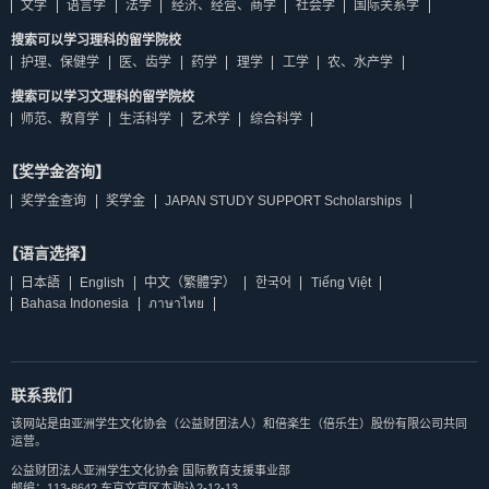
文学
语言学
法学
经济、经营、商学
社会学
国际关系学
搜索可以学习理科的留学院校
护理、保健学
医、齿学
药学
理学
工学
农、水产学
搜索可以学习文理科的留学院校
师范、教育学
生活科学
艺术学
综合科学
【奖学金咨询】
奖学金查询
奖学金
JAPAN STUDY SUPPORT Scholarships
【语言选择】
日本語
English
中文（繁體字）
한국어
Tiếng Việt
Bahasa Indonesia
ภาษาไทย
联系我们
该网站是由亚洲学生文化协会（公益财团法人）和倍楽生（倍乐生）股份有限公司共同
运营。
公益财团法人亚洲学生文化协会 国际教育支援事业部
邮编：113-8642 东京文京区本驹込2-12-13