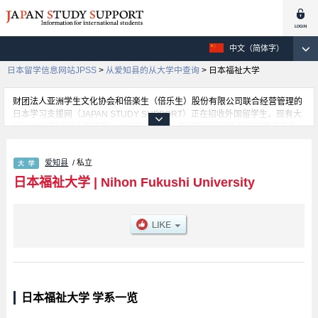
中文（简体字）
日本留学信息网站JPSS
>
从爱知县的从大学中查询
>
日本福祉大学
财团法人亚洲学生文化协会和倍楽生（倍乐生）股份有限公司联合经营管理的
日本学习支援网（JAPAN STUDY SUPPORT）正在招收外国留学生。现有大
约1300个学校的大学学部、大学院、短大、专门学校的招生信息正登载于此
网。
这里登载的是日本福祉大学的详细招生信息。有Faculty of Social Welfare 学
爱知县
/ 私立
部、Faculty of Economics 学部、Faculty of Engineering 学部、Faculty of
Global Studies 学部、Faculty of Education and Psychology 学部、Faculty of
日本福祉大学
|
Nihon Fukushi University
Sports Science 学部、Faculty of Health Sciences 学部、Faculty of Policy
Studies (Opening in April 2027) 学部等各学部的不同信息。招收名额、合格
人数等考试信息，以及设施介绍、联系方式等外国留学生必要的信息都登载于
此，请务必查阅和利用此网。
日本福祉大学 学系一览