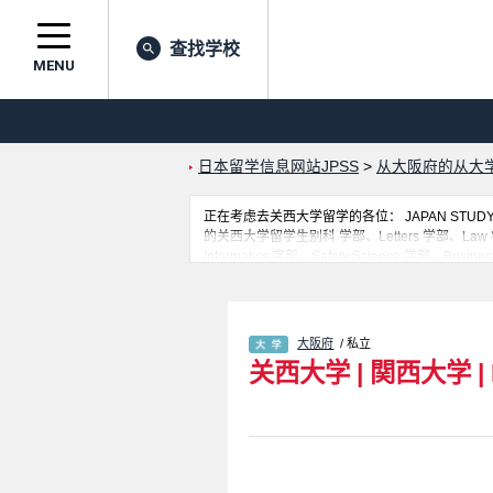
查找学校
MENU
日本留学信息网站JPSS
>
从大阪府的从大
正在考虑去关西大学留学的各位： JAPAN ST
的关西大学留学生别科 学部、Letters 学部、Law 学部、Eco
Informatics 学部、Safety Science 学部、Business
Bioengineering 学部等，不同系的详
大、专门学校正在招收留学生的信息。
大阪府
/ 私立
关西大学
|
関西大学
|