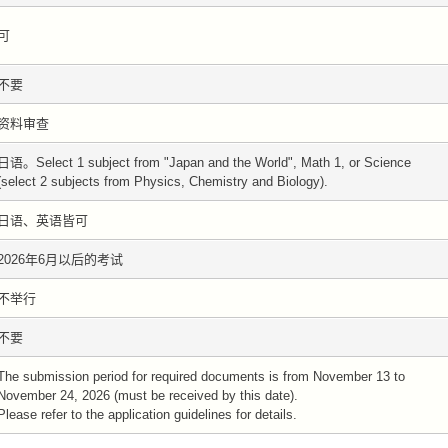
可
不要
资料审查
日语。Select 1 subject from "Japan and the World", Math 1, or Science
(select 2 subjects from Physics, Chemistry and Biology).
日语、英语皆可
2026年6月以后的考试
不举行
不要
The submission period for required documents is from November 13 to
November 24, 2026 (must be received by this date).
Please refer to the application guidelines for details.