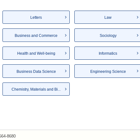
Letters
Law
Business and Commerce
Sociology
Health and Well-being
Informatics
Business Data Science
Engineering Science
Chemistry, Materials and Bi...
564-8680