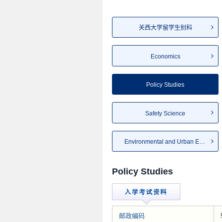
关西大学留学生别科
Economics
Policy Studies
Safety Science
Environmental and Urban Eng...
Policy Studies
邮政编码