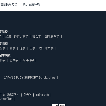
人信息使用方法
关于使用环境
学院校
学
经济、经营、商学
社会学
国际关系学
学院校
齿学
药学
理学
工学
农、水产学
留学院校
科学
艺术学
综合科学
JAPAN STUDY SUPPORT Scholarships
中文（繁體字）
한국어
Tiếng Việt
ภาษาไทย