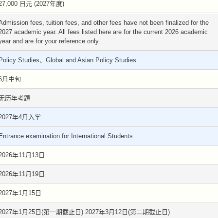
27,000 日元 (2027年度)
Admission fees, tuition fees, and other fees have not been finalized for the
2027 academic year. All fees listed here are for the current 2026 academic
year and are for your reference only.
Policy Studies、Global and Asian Policy Studies
6月中旬
无历年考题
2027年4月入学
Entrance examination for International Students
2026年11月13日
2026年11月19日
2027年1月15日
2027年1月25日(第一期截止日) 2027年3月12日(第二期截止日)