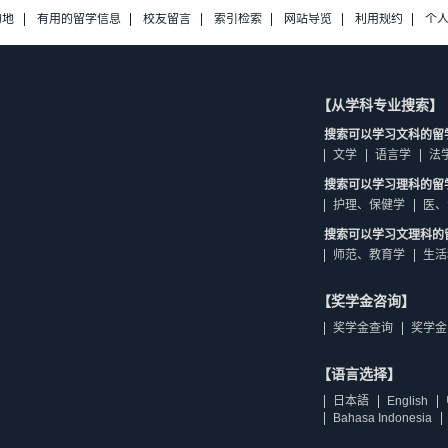
的地
有用的留学信息
校友留言
索引检索
网站导览
利用规约
个
【从学科专业搜索】
搜索可以学习文科的留
文学
语言学
法
搜索可以学习理科的留
护理、保健学
医、
搜索可以学习文理科的
师范、教育学
生活
【奖学金咨询】
奖学金查询
奖学金
【语言选择】
日本語
English
Bahasa Indonesia