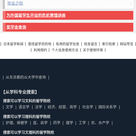
毕业之际
为外国留学生开设的危机管理讲座
奖学金查询
日本留学新闻
查找留学目的地
有用的留学信息
校友留言
索引检索
网站导览
利用规约
个人信息使用方法
关于使用环境
从东京都的从大学中查询
【从学科专业搜索】
搜索可以学习文科的留学院校
文学
语言学
法学
经济、经营、商学
社会学
国际关系学
搜索可以学习理科的留学院校
护理、保健学
医、齿学
药学
理学
工学
农、水产学
搜索可以学习文理科的留学院校