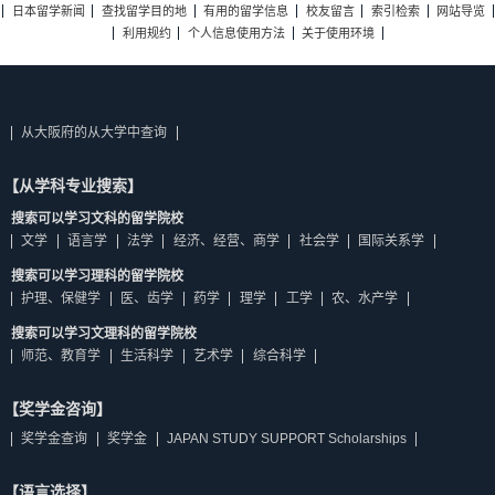
日本留学新闻
查找留学目的地
有用的留学信息
校友留言
索引检索
网站导览
利用规约
个人信息使用方法
关于使用环境
从大阪府的从大学中查询
【从学科专业搜索】
搜索可以学习文科的留学院校
文学
语言学
法学
经济、经营、商学
社会学
国际关系学
搜索可以学习理科的留学院校
护理、保健学
医、齿学
药学
理学
工学
农、水产学
搜索可以学习文理科的留学院校
师范、教育学
生活科学
艺术学
综合科学
【奖学金咨询】
奖学金查询
奖学金
JAPAN STUDY SUPPORT Scholarships
【语言选择】