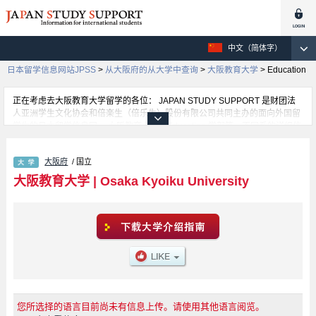
中文（简体字）
日本留学信息网站JPSS
>
从大阪府的从大学中查询
>
大阪教育大学
>
Education
正在考虑去大阪教育大学留学的各位： JAPAN STUDY SUPPORT 是财团法
人亚洲学生文化协会和倍楽生（倍乐生）股份有限公司共同主办的面向外国留
学生的日本留学信息网。 大阪教育大学的Education 学部等，不同系的详细信
息都分别登载在此信息网上。正在寻找大阪教育大学的留学信息的各位同学，
请利用此网查询。另外，在此网上登载着约1300条大学、大学院、短大、专门
大阪府
/ 国立
学校正在招收留学生的信息。
大阪教育大学
|
Osaka Kyoiku University
您所选择的语言目前尚未有信息上传。请使用其他语言阅览。