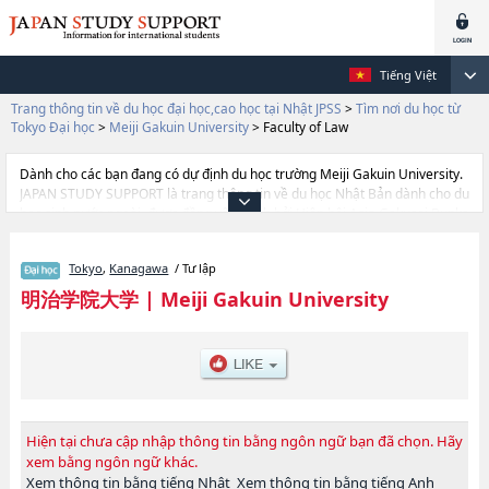
Tiếng Việt
Trang thông tin về du học đại học,cao học tại Nhật JPSS
>
Tìm nơi du học từ
Tokyo Đại học
>
Meiji Gakuin University
>
Faculty of Law
Dành cho các bạn đang có dự định du học trường Meiji Gakuin University.
JAPAN STUDY SUPPORT là trang thông tin về du học Nhật Bản dành cho du
học sinh nước ngoài, được đồng vận hành bởi Hiệp hội Asia Gakusei Bunka
và Công ty cổ phần Benesse Corporation. Trang này đăng các thông tin
Ngành Faculty of LettershoặcNgành Faculty of EconomicshoặcNgành
Tokyo
,
Kanagawa
/ Tư lập
Faculty of Sociology and Social WorkhoặcNgành Faculty of LawhoặcNgành
Faculty of International StudieshoặcNgành Faculty of
明治学院大学
|
Meiji Gakuin University
PsychologyhoặcNgành Faculty of Mathematical Informatics của Meiji
Gakuin University cũng như thông tin chi tiết về từng ngành học, nên nếu
bạn đang tìm hiểu thông tin du học liên quan tới Meiji Gakuin University thì
hãy sử dụng trang web này.Ngoài ra còn có cả thông tin của khoảng 1.300
trường đại học, cao học, trường đại học ngắn hạn, trường chuyên môn
đang tiếp nhận du học sinh.
Hiện tại chưa cập nhập thông tin bằng ngôn ngữ bạn đã chọn. Hãy
xem bằng ngôn ngữ khác.
Xem thông tin bằng tiếng Nhật
Xem thông tin bằng tiếng Anh