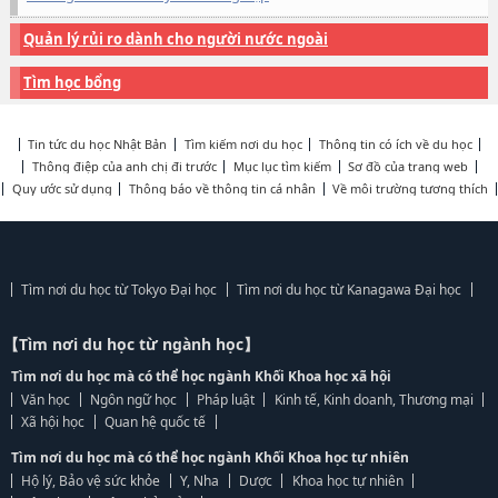
Quản lý rủi ro dành cho người nước ngoài
Tìm học bổng
Tin tức du học Nhật Bản
Tìm kiếm nơi du học
Thông tin có ích về du học
Thông điệp của anh chị đi trước
Mục lục tìm kiếm
Sơ đồ của trang web
Quy ước sử dụng
Thông báo về thông tin cá nhân
Về môi trường tương thích
Tìm nơi du học từ Tokyo Đại học
Tìm nơi du học từ Kanagawa Đại học
【Tìm nơi du học từ ngành học】
Tìm nơi du học mà có thể học ngành Khối Khoa học xã hội
Văn học
Ngôn ngữ học
Pháp luật
Kinh tế, Kinh doanh, Thương mại
Xã hội học
Quan hệ quốc tế
Tìm nơi du học mà có thể học ngành Khối Khoa học tự nhiên
Hộ lý, Bảo vệ sức khỏe
Y, Nha
Dược
Khoa học tự nhiên