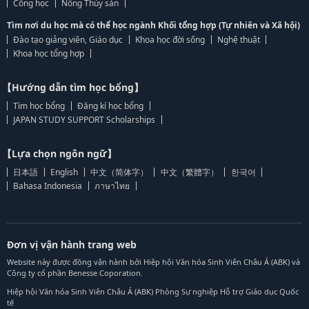
Công học
Nông Thủy sản
Tìm nơi du học mà có thể học ngành Khối tổng hợp (Tự nhiên và Xã hội)
Đào tạo giảng viên, Giáo dục
Khoa học đời sống
Nghệ thuật
Khoa học tổng hợp
【Hướng dẫn tìm học bổng】
Tìm học bổng
Đăng kí học bổng
JAPAN STUDY SUPPORT Scholarships
【Lựa chọn ngôn ngữ】
日本語
English
中文（简体字）
中文（繁體字）
한국어
Bahasa Indonesia
ภาษาไทย
Đơn vị vận hành trang web
Website này được đồng vận hành bởi Hiệp hội Văn hóa Sinh Viên Châu Á (ABK) và
Công ty cổ phần Benesse Coporation.
Hiệp hội Văn hóa Sinh Viên Châu Á (ABK) Phòng Sự nghiệp Hỗ trợ Giáo dục Quốc
tế