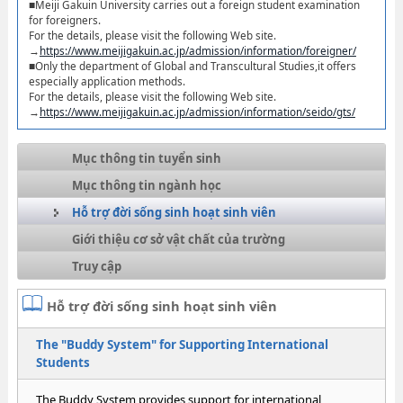
■Meiji Gakuin University carries out a foreign student examination
for foreigners.
For the details, please visit the following Web site.
→
https://www.meijigakuin.ac.jp/admission/information/foreigner/
■Only the department of Global and Transcultural Studies,it offers
especially application methods.
For the details, please visit the following Web site.
→
https://www.meijigakuin.ac.jp/admission/information/seido/gts/
Mục thông tin tuyển sinh
Mục thông tin ngành học
Hỗ trợ đời sống sinh hoạt sinh viên
Giới thiệu cơ sở vật chất của trường
Truy cập
Hỗ trợ đời sống sinh hoạt sinh viên
The "Buddy System" for Supporting International
Students
The Buddy System provides support for international