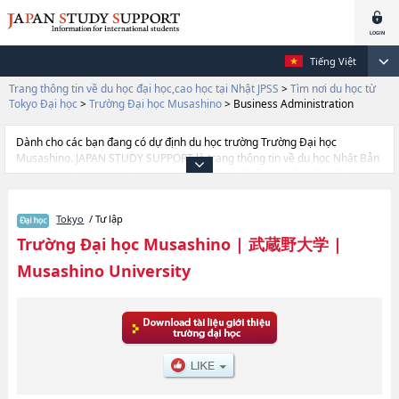
Tiếng Việt
Trang thông tin về du học đại học,cao học tại Nhật JPSS
>
Tìm nơi du học từ
Tokyo Đại học
>
Trường Đại học Musashino
>
Business Administration
Dành cho các bạn đang có dự định du học trường Trường Đại học
Musashino. JAPAN STUDY SUPPORT là trang thông tin về du học Nhật Bản
dành cho du học sinh nước ngoài, được đồng vận hành bởi Hiệp hội Asia
Gakusei Bunka và Công ty cổ phần Benesse Corporation. Trang này đăng
các thông tin Ngành Doanh nhânhoặcNgành Well-beinghoặcNgành Ngành
Tokyo
/ Tư lập
Toàn cầuhoặcNgành EngineeringhoặcNgành Data SciencehoặcNgành văn
chươnghoặcNgành kinh tếhoặcNgành Business AdministrationhoặcNgành
Trường Đại học Musashino
|
武蔵野大学
|
Pháp luậthoặcNgành Human Sciences của Trường Đại học Musashino
Musashino University
cũng như thông tin chi tiết về từng ngành học, nên nếu bạn đang tìm hiểu
thông tin du học liên quan tới Trường Đại học Musashino thì hãy sử dụng
trang web này.Ngoài ra còn có cả thông tin của khoảng 1.300 trường đại
học, cao học, trường đại học ngắn hạn, trường chuyên môn đang tiếp nhận
du học sinh.