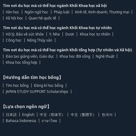
Tìm nơi du học mà có thể học ngành Khối Khoa học xã hội
Văn học
Ngôn ngữ học
Pháp luật
Kinh tế, Kinh doanh, Thương mại
Xã hội học
Quan hệ quốc tế
Tìm nơi du học mà có thể học ngành Khối Khoa học tự nhiên
Hộ lý, Bảo vệ sức khỏe
Y, Nha
Dược
Khoa học tự nhiên
Công học
Nông Thủy sản
Tìm nơi du học mà có thể học ngành Khối tổng hợp (Tự nhiên và Xã hội)
Đào tạo giảng viên, Giáo dục
Khoa học đời sống
Nghệ thuật
Khoa học tổng hợp
【Hướng dẫn tìm học bổng】
Tìm học bổng
Đăng kí học bổng
JAPAN STUDY SUPPORT Scholarships
【Lựa chọn ngôn ngữ】
日本語
English
中文（简体字）
中文（繁體字）
한국어
Bahasa Indonesia
ภาษาไทย