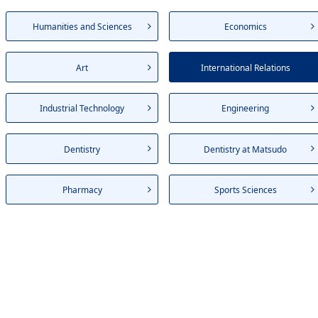
Humanities and Sciences
Economics
Art
International Relations
Industrial Technology
Engineering
Dentistry
Dentistry at Matsudo
Pharmacy
Sports Sciences