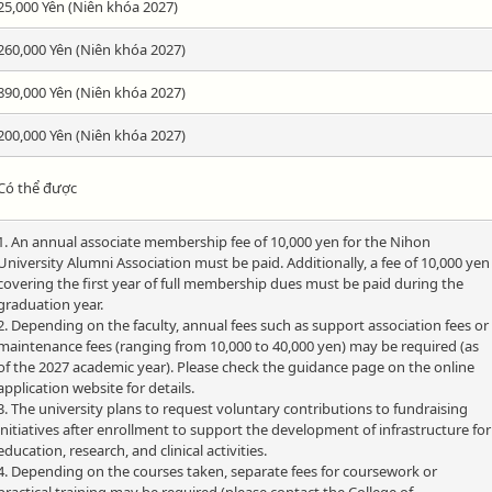
25,000 Yên (Niên khóa 2027)
260,000 Yên (Niên khóa 2027)
890,000 Yên (Niên khóa 2027)
200,000 Yên (Niên khóa 2027)
Có thể được
1. An annual associate membership fee of 10,000 yen for the Nihon
University Alumni Association must be paid. Additionally, a fee of 10,000 yen
covering the first year of full membership dues must be paid during the
graduation year.
2. Depending on the faculty, annual fees such as support association fees or
maintenance fees (ranging from 10,000 to 40,000 yen) may be required (as
of the 2027 academic year). Please check the guidance page on the online
application website for details.
3. The university plans to request voluntary contributions to fundraising
initiatives after enrollment to support the development of infrastructure for
education, research, and clinical activities.
4. Depending on the courses taken, separate fees for coursework or