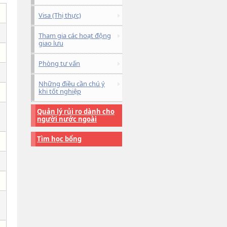
Visa (Thị thực)
Tham gia các hoạt động
giao lưu
Phòng tư vấn
Những điều cần chú ý
khi tốt nghiệp
Quản lý rủi ro dành cho
người nước ngoài
Tìm học bổng