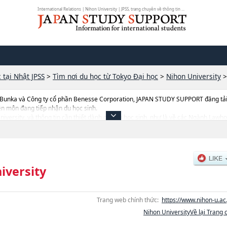
International Relations | Nihon University | JPSS, trang chuyên về thông tin ...
 tại Nhật JPSS
>
Tìm nơi du học từ Tokyo Đại học
>
Nihon University
 Bunka và Công ty cổ phần Benesse Corporation, JAPAN STUDY SUPPORT đăng tải c
ên môn đang tiếp nhận du học sinh.
n University, và thông tin cần thiết dành cho du học sinh, như là về các Ngành
oặcNgành International RelationshoặcNgành Science and TechnologyhoặcNgà
ntistryhoặcNgành Dentistry at MatsudohoặcNgành Bioresource Scienceshoặc
ề từng ngành học, thông tin liên quan đến thi tuyển như số lượng tuyển sinh, số 
iversity
Trang web chính thức:
https://www.nihon-u.ac.
Nihon UniversityVề lại Trang 