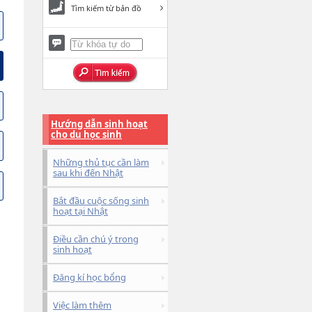
Tìm kiếm từ bản đồ
Hướng dẫn sinh hoạt
cho du học sinh
Những thủ tục cần làm
sau khi đến Nhật
Bắt đầu cuộc sống sinh
hoạt tại Nhật
Điều cần chú ý trong
sinh hoạt
Đăng kí học bổng
Việc làm thêm