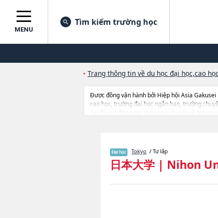
Tìm kiếm trường học
MENU
Trang thông tin về du học đại học,cao học
Được đồng vận hành bởi Hiệp hội Asia Gakusei
cao học, trường đại học ngắn hạn, trường chuy
Tại đây có đăng các thông tin chi tiết về Niho
EconomicshoặcNgành CommercehoặcNgành Arth
EngineeringhoặcNgành MedicinehoặcNgành De
ScienceshoặcNgành Risk Management, thông tin v
dẫn địa điểm v.v...
Tokyo
/ Tư lập
日本大学
|
Nihon Un