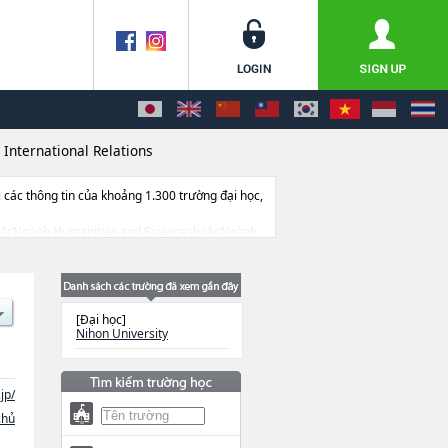
>
International Relations
ác thông tin của khoảng 1.300 trường đại học,
 LawhoặcNgành Humanities and ScienceshoặcNgành
nh Industrial TechnologyhoặcNgành
Ngành PharmacyhoặcNgành Sports
lượng trúng tuyển, cở sở trang thiết bị, hướng
[Đại học]
Nihon University
jp/
chủ