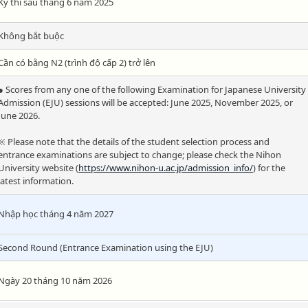
Kỳ thi sau tháng 6 năm 2025
Không bắt buộc
Cần có bằng N2 (trình độ cấp 2) trở lên
● Scores from any one of the following Examination for Japanese University
Admission (EJU) sessions will be accepted: June 2025, November 2025, or
June 2026.
※ Please note that the details of the student selection process and
entrance examinations are subject to change; please check the Nihon
University website (
https://www.nihon-u.ac.jp/admission_info/
) for the
latest information.
Nhập học tháng 4 năm 2027
Second Round (Entrance Examination using the EJU)
Ngày 20 tháng 10 năm 2026