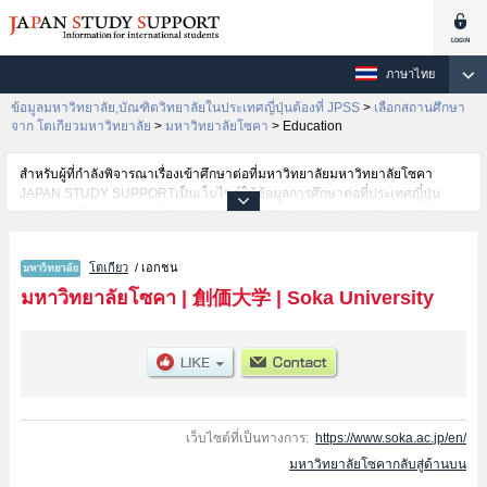
ภาษาไทย
ข้อมูลมหาวิทยาลัย,บัณฑิตวิทยาลัยในประเทศญี่ปุ่นต้องที่ JPSS
>
เลือกสถานศึกษา
จาก โตเกียวมหาวิทยาลัย
>
มหาวิทยาลัยโซคา
>
Education
สำหรับผู้ที่กำลังพิจารณาเรื่องเข้าศึกษาต่อที่มหาวิทยาลัยมหาวิทยาลัยโซคา
JAPAN STUDY SUPPORTเป็นเว็บไซต์ให้ข้อมูลการศึกษาต่อที่ประเทศญี่ปุ่น
สำหรับนักศึกษาต่างชาติโดยการดำเนินงานร่วมกันของ The Asian Students
Cultural Association และ Benesse Corporation มีการลงข้อมูลรายละเอียดของ
แต่ละคณะเช่นมหาวิทยาลัยโซคา คณะInternational Liberal Artsหรือ
โตเกียว
/ เอกชน
คณะEconomicsหรือคณะBusiness AdministrationหรือคณะLawหรือ
คณะLettersหรือคณะEducationหรือคณะScience and Engineering ไว้ เป็นต้น
มหาวิทยาลัยโซคา
|
創価大学
|
Soka University
ไว้สำหรับผู้ที่ต้องการค้นหาข้อมูลการศึกษาต่อเกี่ยวกับมหาวิทยาลัยโซคา กรุณา
ใช้เว็บไซต์นี้เพื่อการค้นหาข้อมูลตามอัธยาศัย นอกจากนั้นยังมีข้อมูลของสถาบัน
การศึกษาระดับมหาวิทยาลัย,บัณฑิตวิทยาลัย,วิทยาลัยระดับอนุปริญญา,วิทยาลัย
อาชีวศึกษากว่า 1,300 แห่งที่กำลังเปิดรับสมัครนักศึกษาต่างชาติด้วย
เว็บไซต์ที่เป็นทางการ:
https://www.soka.ac.jp/en/
มหาวิทยาลัยโซคากลับสู่ด้านบน