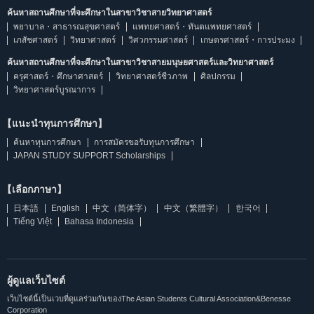
ค้นหาสถานศึกษาที่จะศึกษาในสาขาวิชาสายวิทยาศาสตร์
พยาบาล・สาธารณสุขศาสตร์
แพทยศาสตร์・ทันตแพทยศาสตร์
เภสัชศาสตร์
วิทยาศาสตร์
วิศวกรรมศาสตร์
เกษตรศาสตร์・การประมง
ค้นหาสถานศึกษาที่จะศึกษาในสาขาวิชาสายมนุษยศาสตร์และวิทยาศาสตร์
ครุศาสตร์・ศึกษาศาสตร์
วิทยาศาสตร์ชีวภาพ
ศิลปกรรม
วิทยาศาสตร์บูรณาการ
【แนะนำทุนการศึกษา】
ค้นหาทุนการศึกษา
การสมัครขอรับทุนการศึกษา
JAPAN STUDY SUPPORT Scholarships
【เลือกภาษา】
日本語
English
中文（简体字）
中文（繁體字）
한국어
Tiếng Việt
Bahasa Indonesia
ผู้ดูแลเว็บไซต์
เว็บไซต์นี้เป็นเวบที่ดูแลร่วมกันของThe Asian Students Cultural Association&Benesse
Corporation