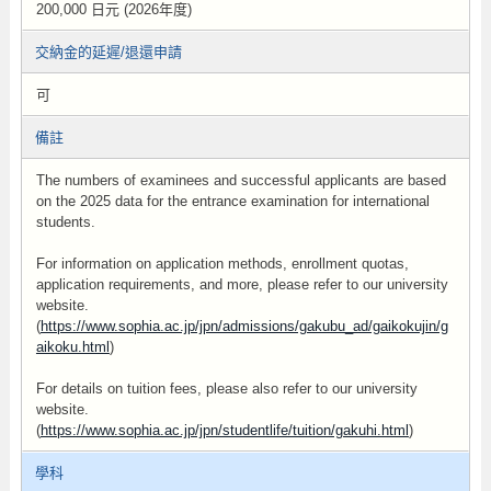
200,000 日元 (2026年度)
交納金的延遲/退還申請
可
備註
The numbers of examinees and successful applicants are based
on the 2025 data for the entrance examination for international
students.
For information on application methods, enrollment quotas,
application requirements, and more, please refer to our university
website.
(
https://www.sophia.ac.jp/jpn/admissions/gakubu_ad/gaikokujin/g
aikoku.html
)
For details on tuition fees, please also refer to our university
website.
(
https://www.sophia.ac.jp/jpn/studentlife/tuition/gakuhi.html
)
學科