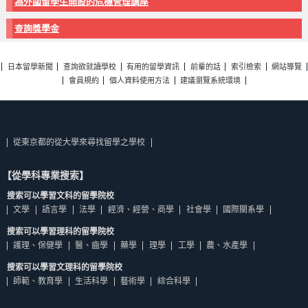
為外國留學生開設的危機管理講座
查詢獎學金
日本留學新聞
查詢欲就讀學校
有用的留學資訊
前輩的話
索引檢索
網站導覽
會員規約
個人資料使用方法
建議瀏覽系統環境
從東京都的從大學來尋找留學之學校
【從學科專業搜索】
搜索可以學習文科的留學院校
文學
語言學
法學
經濟、經營、商學
社會學
國際關系學
搜索可以學習理科的留學院校
護理、保健學
醫、齒學
藥學
理學
工學
農、水產學
搜索可以學習文理科的留學院校
師範、教育學
生活科學
藝術學
綜合科學