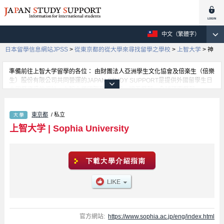
中文（繁體字）
日本留學信息網站JPSS
>
從東京都的從大學來尋找留學之學校
>
上智大学
>
神
準備前往上智大学留學的各位： 由財團法人亞洲學生文化協會及倍楽生（倍樂
生）股份有限公司共同營運的JAPAN STUDY SUPPORT是提供外國留學生日
本留學資訊的網站。上智大学國際教養學部、理工學部、全球研究學部、
SPSF（Sophia Program for Sustainable Futures）學部、神學部、文學部、
法學部、經濟學部、外語學部、綜合人類科學部等等，各科系的詳細資訊都分
東京都
/ 私立
別刊載在此網站。有需要上智大学留學資訊的各位同學，請多多利用此網站查
詢。另外，此網站上也有刊載約招收留學生的1300所大學、大學院、短大、專
上智大学
|
Sophia University
門學校等資訊。
官方網站:
https://www.sophia.ac.jp/eng/index.html