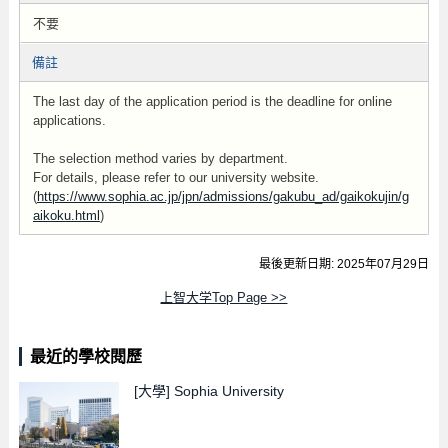
不要
備註
The last day of the application period is the deadline for online
applications.
The selection method varies by department.
For details, please refer to our university website.
(
https://www.sophia.ac.jp/jpn/admissions/gakubu_ad/gaikokujin/g
aikoku.html
)
最後更新日期: 2025年07月29日
上智大学Top Page >>
最近的學校閱歷
[大學]
Sophia University