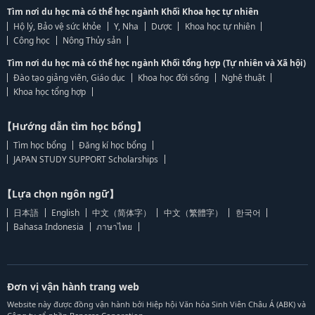
Tìm nơi du học mà có thể học ngành Khối Khoa học tự nhiên
Hộ lý, Bảo vệ sức khỏe
Y, Nha
Dược
Khoa học tự nhiên
Công học
Nông Thủy sản
Tìm nơi du học mà có thể học ngành Khối tổng hợp (Tự nhiên và Xã hội)
Đào tạo giảng viên, Giáo dục
Khoa học đời sống
Nghệ thuật
Khoa học tổng hợp
【Hướng dẫn tìm học bổng】
Tìm học bổng
Đăng kí học bổng
JAPAN STUDY SUPPORT Scholarships
【Lựa chọn ngôn ngữ】
日本語
English
中文（简体字）
中文（繁體字）
한국어
Bahasa Indonesia
ภาษาไทย
Đơn vị vận hành trang web
Website này được đồng vận hành bởi Hiệp hội Văn hóa Sinh Viên Châu Á (ABK) và