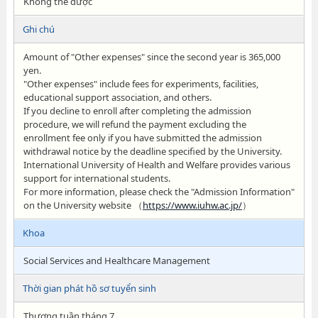
Không thể được
Ghi chú
Amount of "Other expenses" since the second year is 365,000
yen.
"Other expenses" include fees for experiments, facilities,
educational support association, and others.
If you decline to enroll after completing the admission
procedure, we will refund the payment excluding the
enrollment fee only if you have submitted the admission
withdrawal notice by the deadline specified by the University.
International University of Health and Welfare provides various
support for international students.
For more information, please check the "Admission Information"
on the University website （
https://www.iuhw.ac.jp/
）
Khoa
Social Services and Healthcare Management
Thời gian phát hồ sơ tuyển sinh
Thượng tuần tháng 7