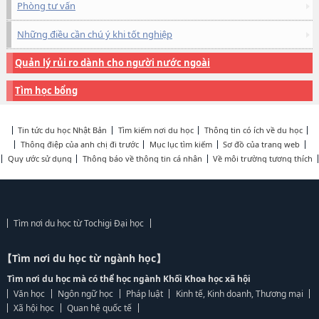
Phòng tư vấn
Những điều cần chú ý khi tốt nghiệp
Quản lý rủi ro dành cho người nước ngoài
Tìm học bổng
Tin tức du học Nhật Bản
Tìm kiếm nơi du học
Thông tin có ích về du học
Thông điệp của anh chị đi trước
Mục lục tìm kiếm
Sơ đồ của trang web
Quy ước sử dụng
Thông báo về thông tin cá nhân
Về môi trường tương thích
Tìm nơi du học từ Tochigi Đại học
【Tìm nơi du học từ ngành học】
Tìm nơi du học mà có thể học ngành Khối Khoa học xã hội
Văn học
Ngôn ngữ học
Pháp luật
Kinh tế, Kinh doanh, Thương mại
Xã hội học
Quan hệ quốc tế