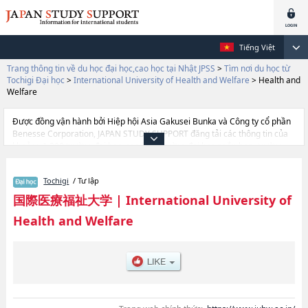
Tiếng Việt
Trang thông tin về du học đại học,cao học tại Nhật JPSS
>
Tìm nơi du học từ
Tochigi Đại học
>
International University of Health and Welfare
>
Health and
Welfare
Được đồng vận hành bởi Hiệp hội Asia Gakusei Bunka và Công ty cổ phần
Benesse Corporation, JAPAN STUDY SUPPORT đăng tải các thông tin của
khoảng 1.300 trường đại học, cao học, trường đại học ngắn hạn, trường
chuyên môn đang tiếp nhận du học sinh.
Tại đây có đăng các thông tin chi tiết về International University of Health
Tochigi
/ Tư lập
and Welfare, và thông tin cần thiết dành cho du học sinh, như là về các
Ngành Health ScienceshoặcNgành Health and WelfarehoặcNgành
国際医療福祉大学
|
International University of
PharmacyhoặcNgành Health Sciences at FukuokahoặcNgành Nursing and
Health and Welfare
Rehabilitation Science at OdawarahoặcNgành Khoa Điều dưỡng tại
NaritahoặcNgành Khoa Chăm sóc Sức khỏe NaritahoặcNgành giảng viên
y tếhoặcNgành Psychology and Health Care Management at
AkasakahoặcNgành Pharmacy at FukuokahoặcNgành Pharmacy at Narita,
thông tin về từng ngành học, thông tin liên quan đến thi tuyển như số
lượng tuyển sinh, số lượng trúng tuyển, cở sở trang thiết bị, hướng dẫn địa
điểm v.v...