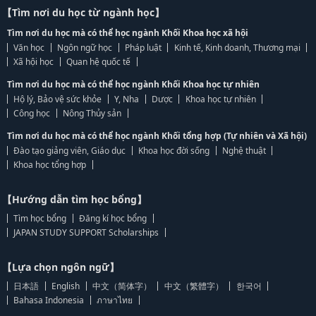
【Tìm nơi du học từ ngành học】
Tìm nơi du học mà có thể học ngành Khối Khoa học xã hội
Văn học
Ngôn ngữ học
Pháp luật
Kinh tế, Kinh doanh, Thương mại
Xã hội học
Quan hệ quốc tế
Tìm nơi du học mà có thể học ngành Khối Khoa học tự nhiên
Hộ lý, Bảo vệ sức khỏe
Y, Nha
Dược
Khoa học tự nhiên
Công học
Nông Thủy sản
Tìm nơi du học mà có thể học ngành Khối tổng hợp (Tự nhiên và Xã hội)
Đào tạo giảng viên, Giáo dục
Khoa học đời sống
Nghệ thuật
Khoa học tổng hợp
【Hướng dẫn tìm học bổng】
Tìm học bổng
Đăng kí học bổng
JAPAN STUDY SUPPORT Scholarships
【Lựa chọn ngôn ngữ】
日本語
English
中文（简体字）
中文（繁體字）
한국어
Bahasa Indonesia
ภาษาไทย