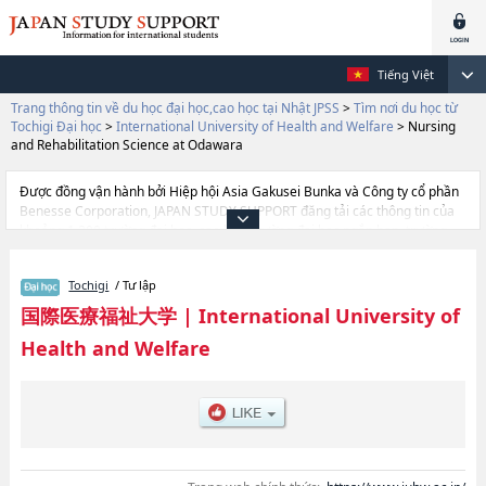
Tiếng Việt
Trang thông tin về du học đại học,cao học tại Nhật JPSS
>
Tìm nơi du học từ
Tochigi Đại học
>
International University of Health and Welfare
>
Nursing
and Rehabilitation Science at Odawara
Được đồng vận hành bởi Hiệp hội Asia Gakusei Bunka và Công ty cổ phần
Benesse Corporation, JAPAN STUDY SUPPORT đăng tải các thông tin của
khoảng 1.300 trường đại học, cao học, trường đại học ngắn hạn, trường
chuyên môn đang tiếp nhận du học sinh.
Tại đây có đăng các thông tin chi tiết về International University of Health
Tochigi
/ Tư lập
and Welfare, và thông tin cần thiết dành cho du học sinh, như là về các
Ngành Health ScienceshoặcNgành Health and WelfarehoặcNgành
国際医療福祉大学
|
International University of
PharmacyhoặcNgành Health Sciences at FukuokahoặcNgành Nursing and
Health and Welfare
Rehabilitation Science at OdawarahoặcNgành Khoa Điều dưỡng tại
NaritahoặcNgành Khoa Chăm sóc Sức khỏe NaritahoặcNgành giảng viên
y tếhoặcNgành Psychology and Health Care Management at
AkasakahoặcNgành Pharmacy at FukuokahoặcNgành Pharmacy at Narita,
thông tin về từng ngành học, thông tin liên quan đến thi tuyển như số
lượng tuyển sinh, số lượng trúng tuyển, cở sở trang thiết bị, hướng dẫn địa
điểm v.v...