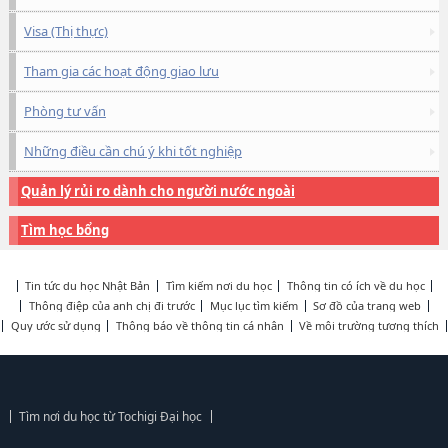
Visa (Thị thực)
Tham gia các hoạt động giao lưu
Phòng tư vấn
Những điều cần chú ý khi tốt nghiệp
Quản lý rủi ro dành cho người nước ngoài
Tìm học bổng
Tin tức du học Nhật Bản
Tìm kiếm nơi du học
Thông tin có ích về du học
Thông điệp của anh chị đi trước
Mục lục tìm kiếm
Sơ đồ của trang web
Quy ước sử dụng
Thông báo về thông tin cá nhân
Về môi trường tương thích
Tìm nơi du học từ Tochigi Đại học