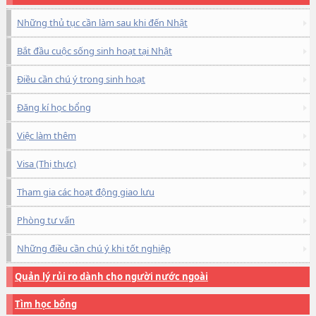
Những thủ tục cần làm sau khi đến Nhật
Bắt đầu cuộc sống sinh hoạt tại Nhật
Điều cần chú ý trong sinh hoạt
Đăng kí học bổng
Việc làm thêm
Visa (Thị thực)
Tham gia các hoạt động giao lưu
Phòng tư vấn
Những điều cần chú ý khi tốt nghiệp
Quản lý rủi ro dành cho người nước ngoài
Tìm học bổng