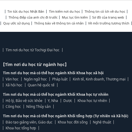
Tin tức du học Nhật Bản
Tìm kiếm nơi du học
Thông tin có ích về du học
Thông điệp của anh chị đi trước
Mục lục tìm kiếm
Sơ đồ của trang web
Quy ước sử dụng
Thông báo về thông tin cá nhân
Về môi trường tương thích
Tìm nơi du học từ Tochigi Đại học
【Tìm nơi du học từ ngành học】
Tìm nơi du học mà có thể học ngành Khối Khoa học xã hội
Văn học
Ngôn ngữ học
Pháp luật
Kinh tế, Kinh doanh, Thương mại
Xã hội học
Quan hệ quốc tế
Tìm nơi du học mà có thể học ngành Khối Khoa học tự nhiên
Hộ lý, Bảo vệ sức khỏe
Y, Nha
Dược
Khoa học tự nhiên
Công học
Nông Thủy sản
Tìm nơi du học mà có thể học ngành Khối tổng hợp (Tự nhiên và Xã hội)
Đào tạo giảng viên, Giáo dục
Khoa học đời sống
Nghệ thuật
Khoa học tổng hợp