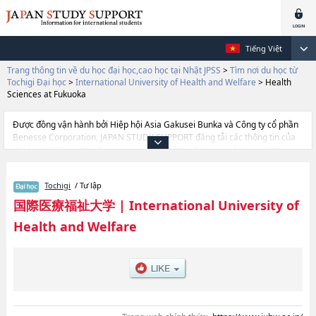
Tiếng Việt
Trang thông tin về du học đại học,cao học tại Nhật JPSS
>
Tìm nơi du học từ
Tochigi Đại học
>
International University of Health and Welfare
>
Health
Sciences at Fukuoka
Được đồng vận hành bởi Hiệp hội Asia Gakusei Bunka và Công ty cổ phần
Benesse Corporation, JAPAN STUDY SUPPORT đăng tải các thông tin của
khoảng 1.300 trường đại học, cao học, trường đại học ngắn hạn, trường
chuyên môn đang tiếp nhận du học sinh.
Tại đây có đăng các thông tin chi tiết về International University of Health
Tochigi
/ Tư lập
and Welfare, và thông tin cần thiết dành cho du học sinh, như là về các
Ngành Health ScienceshoặcNgành Health and WelfarehoặcNgành
国際医療福祉大学
|
International University of
PharmacyhoặcNgành Health Sciences at FukuokahoặcNgành Nursing and
Health and Welfare
Rehabilitation Science at OdawarahoặcNgành Khoa Điều dưỡng tại
NaritahoặcNgành Khoa Chăm sóc Sức khỏe NaritahoặcNgành giảng viên
y tếhoặcNgành Psychology and Health Care Management at
AkasakahoặcNgành Pharmacy at FukuokahoặcNgành Pharmacy at Narita,
thông tin về từng ngành học, thông tin liên quan đến thi tuyển như số
lượng tuyển sinh, số lượng trúng tuyển, cở sở trang thiết bị, hướng dẫn địa
điểm v.v...