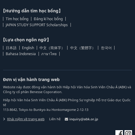
【Hướng dẫn tìm học bổng】
Tìm học bổng
Đăng kí học bổng
JAPAN STUDY SUPPORT Scholarships
【Lựa chọn ngôn ngữ】
日本語
English
中文（简体字）
中文（繁體字）
한국어
Bahasa Indonesia
ภาษาไทย
Đơn vị vận hành trang web
Website này được đồng vận hành bởi Hiệp hội Văn hóa Sinh Viên Châu Á (ABK) và
Công ty cổ phần Benesse Coporation.
Hiệp hội Văn hóa Sinh Viên Châu Á (ABK) Phòng Sự nghiệp Hỗ trợ Giáo dục Quốc
tế
113-8642, Tokyo-to Bunkyo-ku Honkomagome 2-12-13
Khái niệm về trang web
Liên hệ