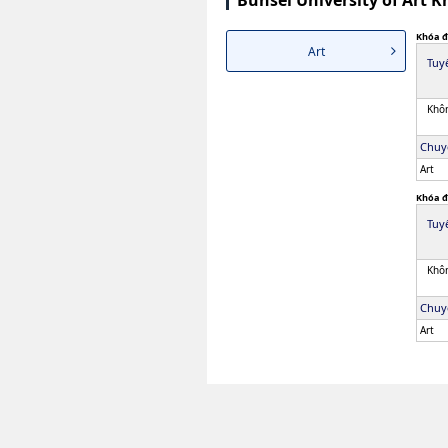
Bunsei University of Art 
Khóa đ
Art
Tuy
Khôn
Chuy
Art
Khóa đ
Tuy
Khôn
Chuy
Art