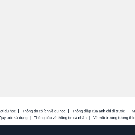
ơi du học
Thông tin có ích về du học
Thông điệp của anh chị đi trước
M
Quy ước sử dụng
Thông báo về thông tin cá nhân
Về môi trường tương thí