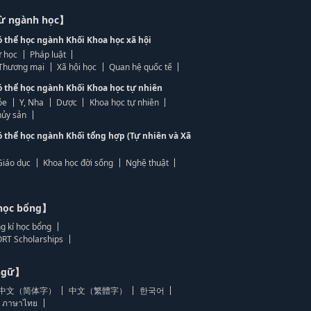
từ ngành học】
ó thể học ngành Khối Khoa học xã hội
 học
Pháp luật
, Thương mại
Xã hội học
Quan hệ quốc tế
ó thể học ngành Khối Khoa học tự nhiên
ỏe
Y, Nha
Dược
Khoa học tự nhiên
ủy sản
ó thể học ngành Khối tổng hợp (Tự nhiên và Xã
Giáo dục
Khoa học đời sống
Nghệ thuật
học bổng】
g kí học bổng
RT Scholarships
 ngữ】
中文（简体字）
中文（繁體字）
한국어
ภาษาไทย