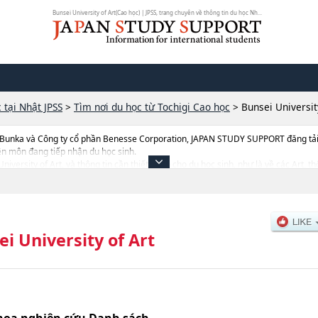
Bunsei University of Art(Cao học) | JPSS, trang chuyên về thông tin du học Nh...
 tại Nhật JPSS
>
Tìm nơi du học từ Tochigi Cao học
>
Bunsei Universit
 Bunka và Công ty cổ phần Benesse Corporation, JAPAN STUDY SUPPORT đăng tải c
ên môn đang tiếp nhận du học sinh.
University of Art, và thông tin cần thiết dành cho du học sinh, như là về các Art, t
ượng trúng tuyển, cở sở trang thiết bị, hướng dẫn địa điểm v.v...
i University of Art