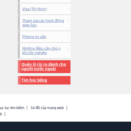
Visa (Thị thực)
Tham gia các hoạt động
giao lưu
Phòng tư vấn
Những điều cần chú ý
khi tốt nghiệp
Quản lý rủi ro dành cho
người nước ngoài
Tìm học bổng
ục lục tìm kiếm
Sơ đồ của trang web
ch