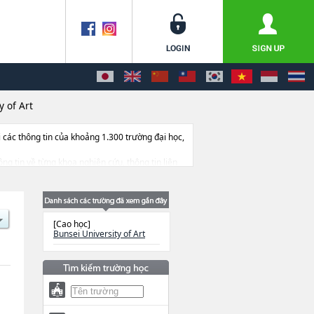
y of Art
ác thông tin của khoảng 1.300 trường đại học,
hông tin về từng khoa nghiên cứu, thông tin liên
[Cao học]
Bunsei University of Art