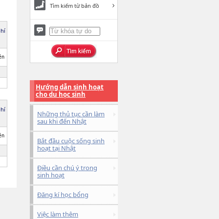
Tìm kiếm từ bản đồ
phí
ên
Hướng dẫn sinh hoạt
cho du học sinh
phí
Những thủ tục cần làm
sau khi đến Nhật
ên
Bắt đầu cuộc sống sinh
hoạt tại Nhật
Điều cần chú ý trong
sinh hoạt
Đăng kí học bổng
Việc làm thêm