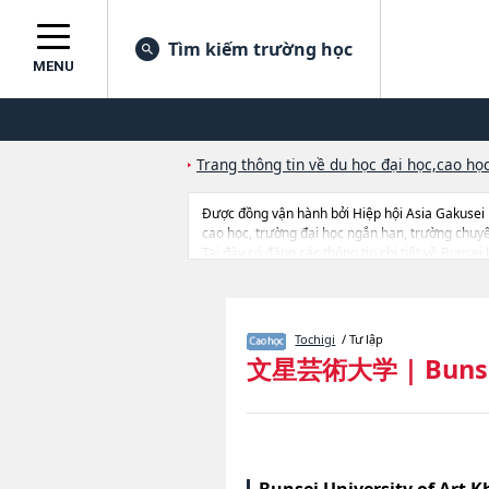
Tìm kiếm trường học
MENU
Trang thông tin về du học đại học,cao học
Được đồng vận hành bởi Hiệp hội Asia Gakusei
cao học, trường đại học ngắn hạn, trường chuy
Tại đây có đăng các thông tin chi tiết về Bunsei 
quan đến thi tuyển như số lượng tuyển sinh, số l
Tochigi
/ Tư lập
文星芸術大学
|
Bunse