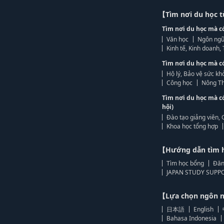
【Tìm nơi du học 
Tìm nơi du học mà c
Văn học
Ngôn ngữ
Kinh tế, Kinh doanh
Tìm nơi du học mà c
Hộ lý, Bảo vệ sức kh
Công học
Nông Th
Tìm nơi du học mà c
hội)
Đào tạo giảng viên, 
Khoa học tổng hợp
【Hướng dẫn tìm 
Tìm học bổng
Đăn
JAPAN STUDY SUPPO
【Lựa chọn ngôn
日本語
English
Bahasa Indonesia