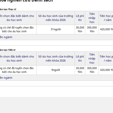
Khoa nghiên cứu Danh sách
ào tạo Thạc sĩ
Tiền
ển chọn đặc biệt dành cho
Số du học sinh của trường
Lệ phí
Tiền học 
nhập
du học sinh
niên khóa 2026
thi
/ năm
học
g có chế độ tuyển chọn đăc
30,000
300,000
31người
420,000 Y
biệt cho du học sinh
Yên
Yên
ên ngành
ào tạo Tiến sĩ
Tiền
ển chọn đặc biệt dành cho
Số du học sinh của trường
Lệ phí
Tiền học 
nhập
du học sinh
niên khóa 2026
thi
/ năm
học
g có chế độ tuyển chọn đăc
30,000
300,000
9người
420,000 Y
biệt cho du học sinh
Yên
Yên
ên ngành