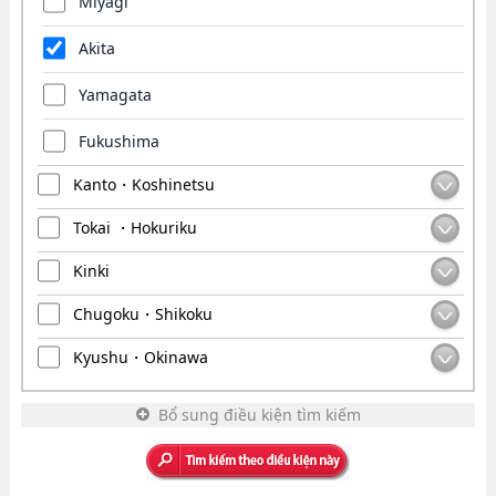
Miyagi
Akita
Yamagata
Fukushima
Kanto・Koshinetsu
Tokai ・Hokuriku
Kinki
Chugoku・Shikoku
Kyushu・Okinawa
Bổ sung điều kiện tìm kiếm