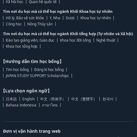
Xã hội học
Quan hệ quốc tế
Tìm nơi du học mà có thể học ngành Khối Khoa học tự nhiên
Hộ lý, Bảo vệ sức khỏe
Y, Nha
Dược
Khoa học tự nhiên
Công học
Nông Thủy sản
Tìm nơi du học mà có thể học ngành Khối tổng hợp (Tự nhiên và Xã hội)
Đào tạo giảng viên, Giáo dục
Khoa học đời sống
Nghệ thuật
Khoa học tổng hợp
【Hướng dẫn tìm học bổng】
Tìm học bổng
Đăng kí học bổng
JAPAN STUDY SUPPORT Scholarships
【Lựa chọn ngôn ngữ】
日本語
English
中文（简体字）
中文（繁體字）
한국어
Bahasa Indonesia
ภาษาไทย
Đơn vị vận hành trang web