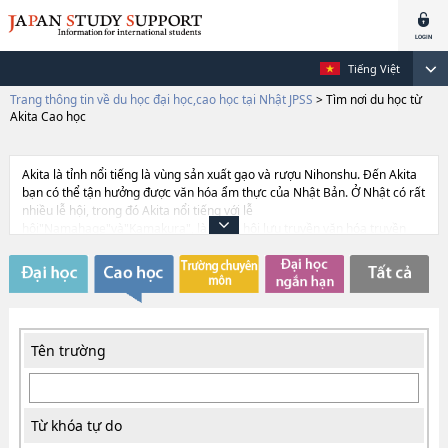
Tiếng Việt
Trang thông tin về du học đại học,cao học tại Nhật JPSS
>
Tìm nơi du học từ
Akita Cao học
Akita là tỉnh nổi tiếng là vùng sản xuất gạo và rượu Nihonshu. Đến Akita
bạn có thể tận hưởng được văn hóa ẩm thực của Nhật Bản. Ở Nhật có rất
nhiều lễ hội, trong đó Akita nổi tiếng với lễ
hội"Namahage"và"Kamakura", là hai lễ hội lưu truyền văn hóa truyền
thống tinh hoa của Nhật Bản. Akita đang thu nhận rất nhiều du học sinh.
Các đại học trong tỉnh đều hướng tới quốc tế hóa. Gần đây có 5 trường
đại học ở Nhật được báo chí đăng tin với mệnh danh là 5 trường đại học
quốc tế, là những trường đặc biệt chú trọng tới việc quốc tế hóa. Và một
trong 5 trường đó nằm ở Akita.
Tên trường
Từ khóa tự do