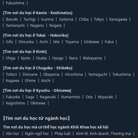
Fukushima
[Tìm nơi du học ở Kanto・Koshinetsu]
Ibaraki
Tochigi
Gunma
Saitama
Chiba
Tokyo
Kanagawa
Yamanashi
Nagano
Niigata
[Tìm nơi du học ở Tokai ・Hokuriku]
Gifu
Shizuoka
Aichi
Mie
Toyama
Ishikawa
Fukui
[Tìm nơi du học ở Kinki]
Shiga
Kyoto
Osaka
Hyogo
Nara
Wakayama
[Tìm nơi du học ở Chugoku・Shikoku]
Tottori
Shimane
Okayama
Hiroshima
Yamaguchi
Tokushima
Kagawa
Ehime
Kochi
[Tìm nơi du học ở Kyushu・Okinawa]
Fukuoka
Saga
Nagasaki
Kumamoto
Oita
Miyazaki
Kagoshima
Okinawa
【Tìm nơi du học từ ngành học】
Tìm nơi du học mà có thể học ngành Khối Khoa học xã hội
Văn học
Ngôn ngữ học
Pháp luật
Kinh tế, Kinh doanh, Thương mại