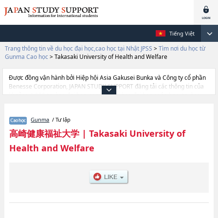
Tiếng Việt
Trang thông tin về du học đại học,cao học tại Nhật JPSS
>
Tìm nơi du học từ
Gunma Cao học
>
Takasaki University of Health and Welfare
Được đồng vận hành bởi Hiệp hội Asia Gakusei Bunka và Công ty cổ phần
Benesse Corporation, JAPAN STUDY SUPPORT đăng tải các thông tin của
khoảng 1.300 trường đại học, cao học, trường đại học ngắn hạn, trường
chuyên môn đang tiếp nhận du học sinh.
Tại đây có đăng các thông tin chi tiết về Takasaki University of Health and
Gunma
/ Tư lập
Welfare, và thông tin cần thiết dành cho du học sinh, như là về các
Graduate School of Health and WelfarehoặcGraduate school of
高崎健康福祉大学
|
Takasaki University of
Pharmaceutical ScienceshoặcGraduate School of Health
Health and Welfare
CarehoặcGraduate school of Agriculture, thông tin về từng khoa nghiên
cứu, thông tin liên quan đến thi tuyển như số lượng tuyển sinh, số lượng
trúng tuyển, cở sở trang thiết bị, hướng dẫn địa điểm v.v...