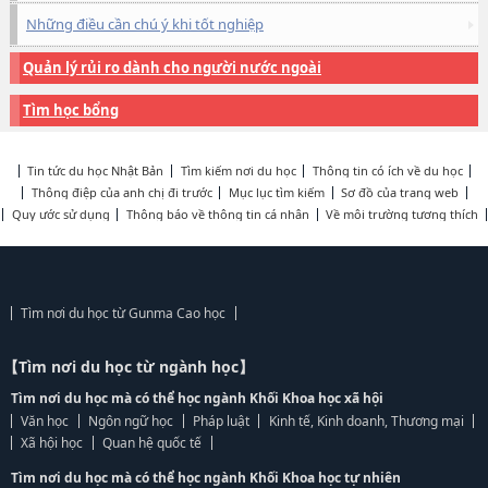
Những điều cần chú ý khi tốt nghiệp
Quản lý rủi ro dành cho người nước ngoài
Tìm học bổng
Tin tức du học Nhật Bản
Tìm kiếm nơi du học
Thông tin có ích về du học
Thông điệp của anh chị đi trước
Mục lục tìm kiếm
Sơ đồ của trang web
Quy ước sử dụng
Thông báo về thông tin cá nhân
Về môi trường tương thích
Tìm nơi du học từ Gunma Cao học
【Tìm nơi du học từ ngành học】
Tìm nơi du học mà có thể học ngành Khối Khoa học xã hội
Văn học
Ngôn ngữ học
Pháp luật
Kinh tế, Kinh doanh, Thương mại
Xã hội học
Quan hệ quốc tế
Tìm nơi du học mà có thể học ngành Khối Khoa học tự nhiên