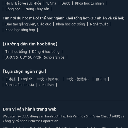
Hộ lý, Bảo vệ sức khỏe
Y, Nha
Dược
Khoa học tự nhiên
Công học
Nông Thủy sản
Tìm nơi du học mà có thể học ngành Khối tổng hợp (Tự nhiên và Xã hội)
Đào tạo giảng viên, Giáo dục
Khoa học đời sống
Nghệ thuật
Khoa học tổng hợp
【Hướng dẫn tìm học bổng】
Tìm học bổng
Đăng kí học bổng
JAPAN STUDY SUPPORT Scholarships
【Lựa chọn ngôn ngữ】
日本語
English
中文（简体字）
中文（繁體字）
한국어
Bahasa Indonesia
ภาษาไทย
Đơn vị vận hành trang web
Website này được đồng vận hành bởi Hiệp hội Văn hóa Sinh Viên Châu Á (ABK) và
Công ty cổ phần Benesse Coporation.