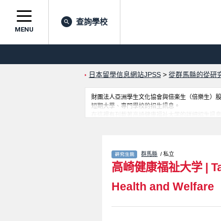
查詢學校
MENU
日本留學信息網站JPSS
>
從群馬縣的從研
財團法人亞洲學生文化協會與倍楽生（倍樂生）股份有
短期大學、專門學校的招生訊息。
在這裡有刊載著高崎健康福祉大学的詳細招生訊息。有Graduate Scho
Graduate school of Agricul
站。
群馬縣
/ 私立
高崎健康福祉大学
|
T
Health and Welfare