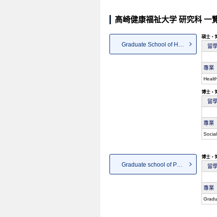
高崎健康福祉大学 研究科 一
碩士・
Graduate School of Health and...
留
專業
Healt
博士・
留
專業
Social
博士・
Graduate school of Pharmaceut...
留
專業
Gradu