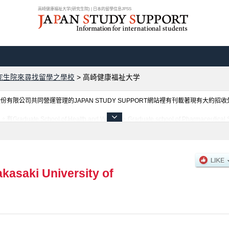
高崎健康福祉大学(研究生院) | 日本的留學信息JPSS
究生院來尋找留學之學校
>
高崎健康福祉大学
限公司共同營運管理的JAPAN STUDY SUPPORT網站裡有刊載著現有大約招
ol of Health and Welfare、Graduate school of Pharmaceutical Scien
ture等各別研究科的不同訊息，以及招收名額、合格人數等考試資訊、設施介紹、聯絡方式等對外
akasaki University of