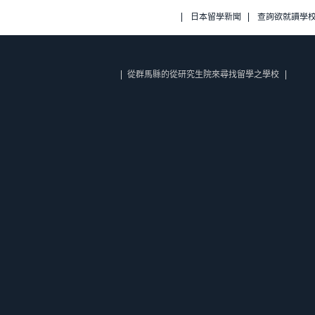
日本留學新聞
查詢欲就讀學
從群馬縣的從研究生院來尋找留學之學校