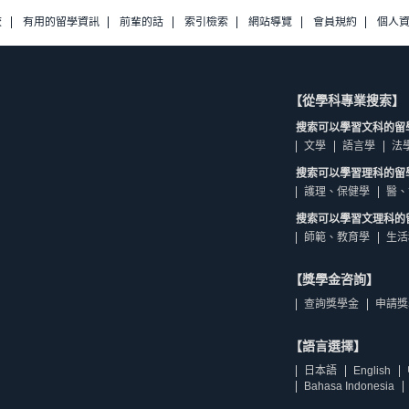
校
有用的留學資訊
前輩的話
索引檢索
網站導覽
會員規約
個人
【從學科專業搜索】
搜索可以學習文科的留
文學
語言學
法
搜索可以學習理科的留
護理、保健學
醫、
搜索可以學習文理科的
師範、教育學
生活
【獎學金咨詢】
查詢獎學金
申請獎
【語言選擇】
日本語
English
Bahasa Indonesia